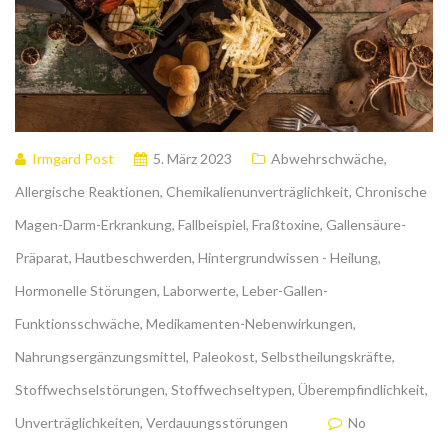
Irmgard Post
5. März 2023
Abwehrschwäche
,
Allergische Reaktionen
,
Chemikalienunverträglichkeit
,
Chronische
Magen-Darm-Erkrankung
,
Fallbeispiel
,
Fraßtoxine
,
Gallensäure-
Präparat
,
Hautbeschwerden
,
Hintergrundwissen - Heilung
,
Hormonelle Störungen
,
Laborwerte
,
Leber-Gallen-
Funktionsschwäche
,
Medikamenten-Nebenwirkungen
,
Nahrungsergänzungsmittel
,
Paleokost
,
Selbstheilungskräfte
,
Stoffwechselstörungen
,
Stoffwechseltypen
,
Überempfindlichkeit
,
Unverträglichkeiten
,
Verdauungsstörungen
No