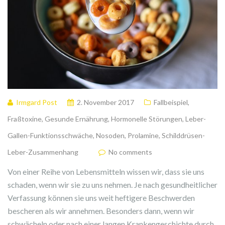
Irmgard Post
2. November 2017
Fallbeispiel
,
Fraßtoxine
,
Gesunde Ernährung
,
Hormonelle Störungen
,
Leber-
Gallen-Funktionsschwäche
,
Nosoden
,
Prolamine
,
Schilddrüsen-
Leber-Zusammenhang
No comments
Von einer Reihe von Lebensmitteln wissen wir, dass sie uns
schaden, wenn wir sie zu uns nehmen. Je nach gesundheitlicher
Verfassung können sie uns weit heftigere Beschwerden
bescheren als wir annehmen. Besonders dann, wenn wir
schwächeln oder nach einer langen Krankengeschichte durch