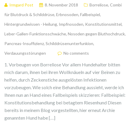
Irmgard Post
8. November 2018
Borreliose
,
Combi
für Blutdruck & Schilddrüse
,
Erbnosoden
,
Fallbeispiel
,
Hintergrundwissen - Heilung
,
Impfnosoden
,
Konstitutionsmittel
,
Leber-Gallen-Funktionsschwäche
,
Nosoden gegen Bluthochdruck
,
Pancreas-Insuffizienz
,
Schilddrüsenunterfunkion
,
Verdauungsstörungen
No comments
1. Vorbeugen von Borreliose Vor allem Hundehalter bitten
mich darum, ihnen bei ihren Wollknäueln auf vier Beinen zu
helfen, durch Zeckenstiche ausgelösten Infektionen
vorzubeugen. Wie solch eine Behandlung aussieht, werde ich
Ihnen nun an Hand eines Fallbeispiels skizzieren: Fallbeispiel:
Konstitutionsbehandlung bei betagtem Riesenhund Diesen
bereits in meinem Blog vorgestellten, hier erneut Archie
genannten Hund habe […]