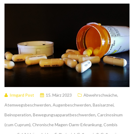
Irmgard Post
15. März 2023
Abwehrschwäche
,
Atemwegsbeschwerden
,
Augenbeschwerden
,
Basisarznei
,
Beinoperation
,
Bewegungsapparatbeschwerden
,
Carcinosinum
(cum Cuprum)
,
Chronische Magen-Darm-Erkrankung
,
Combis