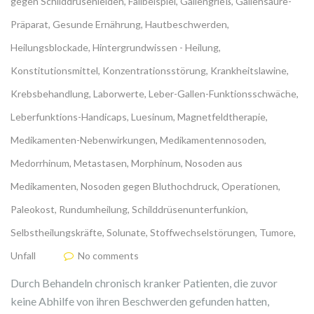
gegen Schilddrüsenleiden
,
Fallbeispiel
,
Gallengrieß
,
Gallensäure-
Präparat
,
Gesunde Ernährung
,
Hautbeschwerden
,
Heilungsblockade
,
Hintergrundwissen - Heilung
,
Konstitutionsmittel
,
Konzentrationsstörung
,
Krankheitslawine
,
Krebsbehandlung
,
Laborwerte
,
Leber-Gallen-Funktionsschwäche
,
Leberfunktions-Handicaps
,
Luesinum
,
Magnetfeldtherapie
,
Medikamenten-Nebenwirkungen
,
Medikamentennosoden
,
Medorrhinum
,
Metastasen
,
Morphinum
,
Nosoden aus
Medikamenten
,
Nosoden gegen Bluthochdruck
,
Operationen
,
Paleokost
,
Rundumheilung
,
Schilddrüsenunterfunkion
,
Selbstheilungskräfte
,
Solunate
,
Stoffwechselstörungen
,
Tumore
,
Unfall
No comments
Durch Behandeln chronisch kranker Patienten, die zuvor
keine Abhilfe von ihren Beschwerden gefunden hatten,