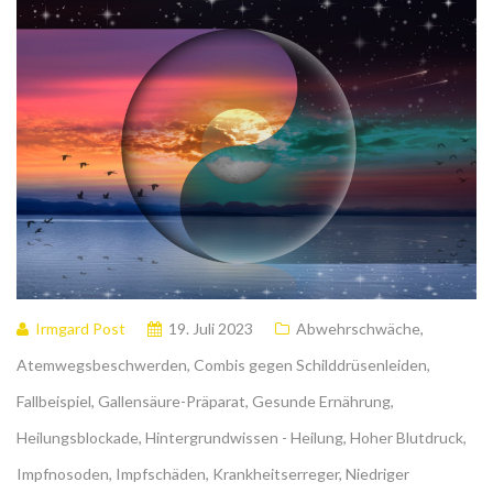
Irmgard Post
19. Juli 2023
Abwehrschwäche
,
Atemwegsbeschwerden
,
Combis gegen Schilddrüsenleiden
,
Fallbeispiel
,
Gallensäure-Präparat
,
Gesunde Ernährung
,
Heilungsblockade
,
Hintergrundwissen - Heilung
,
Hoher Blutdruck
,
Impfnosoden
,
Impfschäden
,
Krankheitserreger
,
Niedriger