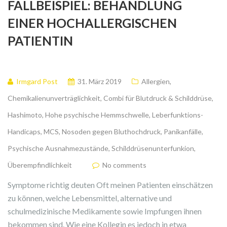
FALLBEISPIEL: BEHANDLUNG
EINER HOCHALLERGISCHEN
PATIENTIN
Irmgard Post
31. März 2019
Allergien
,
Chemikalienunverträglichkeit
,
Combi für Blutdruck & Schilddrüse
,
Hashimoto
,
Hohe psychische Hemmschwelle
,
Leberfunktions-
Handicaps
,
MCS
,
Nosoden gegen Bluthochdruck
,
Panikanfälle
,
Psychische Ausnahmezustände
,
Schilddrüsenunterfunkion
,
Überempfindlichkeit
No comments
Symptome richtig deuten Oft meinen Patienten einschätzen
zu können, welche Lebensmittel, alternative und
schulmedizinische Medikamente sowie Impfungen ihnen
bekommen sind. Wie eine Kollegin es jedoch in etwa