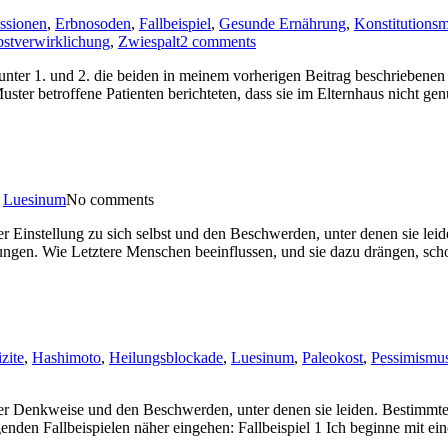
ssionen
,
Erbnosoden
,
Fallbeispiel
,
Gesunde Ernährung
,
Konstitutionsmi
bstverwirklichung
,
Zwiespalt
2 comments
ch unter 1. und 2. die beiden in meinem vorherigen Beitrag beschriebene
ter betroffene Patienten berichteten, dass sie im Elternhaus nicht g
,
Luesinum
No comments
 Einstellung zu sich selbst und den Beschwerden, unter denen sie leid
ngen. Wie Letztere Menschen beeinflussen, und sie dazu drängen, scho
zite
,
Hashimoto
,
Heilungsblockade
,
Luesinum
,
Paleokost
,
Pessimismu
r Denkweise und den Beschwerden, unter denen sie leiden. Bestimmte B
nden Fallbeispielen näher eingehen: Fallbeispiel 1 Ich beginne mit eine