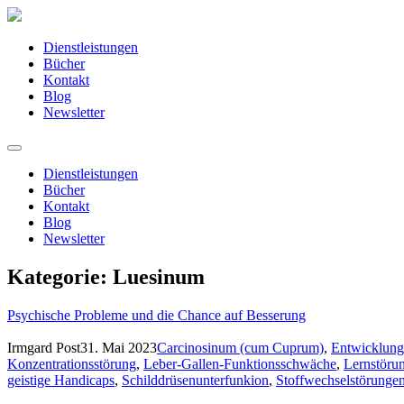
Dienstleistungen
Bücher
Kontakt
Blog
Newsletter
Dienstleistungen
Bücher
Kontakt
Blog
Newsletter
Kategorie:
Luesinum
Psychische Probleme und die Chance auf Besserung
Irmgard Post
31. Mai 2023
Carcinosinum (cum Cuprum)
,
Entwicklungs
Konzentrationsstörung
,
Leber-Gallen-Funktionsschwäche
,
Lernstöru
geistige Handicaps
,
Schilddrüsenunterfunkion
,
Stoffwechselstörunge