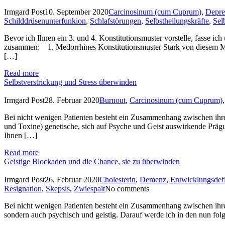
Irmgard Post
10. September 2020
Carcinosinum (cum Cuprum)
,
Depre
Schilddrüsenunterfunkion
,
Schlafstörungen
,
Selbstheilungskräfte
,
Sel
Bevor ich Ihnen ein 3. und 4. Konstitutionsmuster vorstelle, fasse i
zusammen: 1. Medorrhines Konstitutionsmuster Stark von diesem Mus
[…]
Read more
Selbstverstrickung und Stress überwinden
Irmgard Post
28. Februar 2020
Burnout
,
Carcinosinum (cum Cuprum)
Bei nicht wenigen Patienten besteht ein Zusammenhang zwischen ihrer
und Toxine) genetische, sich auf Psyche und Geist auswirkende Prägu
Ihnen […]
Read more
Geistige Blockaden und die Chance, sie zu überwinden
Irmgard Post
26. Februar 2020
Cholesterin
,
Demenz
,
Entwicklungsdefi
Resignation
,
Skepsis
,
Zwiespalt
No comments
Bei nicht wenigen Patienten besteht ein Zusammenhang zwischen ihre
sondern auch psychisch und geistig. Darauf werde ich in den nun folge