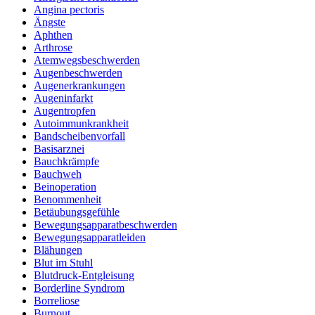
Angina pectoris
Ängste
Aphthen
Arthrose
Atemwegsbeschwerden
Augenbeschwerden
Augenerkrankungen
Augeninfarkt
Augentropfen
Autoimmunkrankheit
Bandscheibenvorfall
Basisarznei
Bauchkrämpfe
Bauchweh
Beinoperation
Benommenheit
Betäubungsgefühle
Bewegungsapparatbeschwerden
Bewegungsapparatleiden
Blähungen
Blut im Stuhl
Blutdruck-Entgleisung
Borderline Syndrom
Borreliose
Burnout