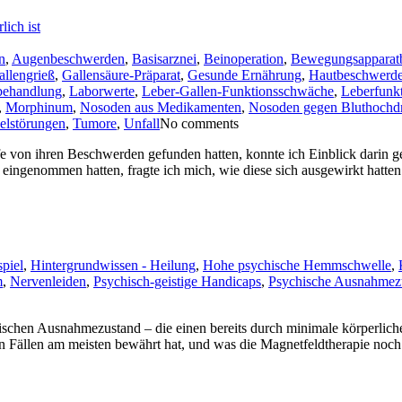
ich ist
n
,
Augenbeschwerden
,
Basisarznei
,
Beinoperation
,
Bewegungsapparat
allengrieß
,
Gallensäure-Präparat
,
Gesunde Ernährung
,
Hautbeschwerd
behandlung
,
Laborwerte
,
Leber-Gallen-Funktionsschwäche
,
Leberfunk
,
Morphinum
,
Nosoden aus Medikamenten
,
Nosoden gegen Bluthochd
elstörungen
,
Tumore
,
Unfall
No comments
fe von ihren Beschwerden gefunden hatten, konnte ich Einblick darin 
 eingenommen hatten, fragte ich mich, wie diese sich ausgewirkt hatten
spiel
,
Hintergrundwissen - Heilung
,
Hohe psychische Hemmschwelle
,
m
,
Nervenleiden
,
Psychisch-geistige Handicaps
,
Psychische Ausnahmez
chischen Ausnahmezustand – die einen bereits durch minimale körperlich
en Fällen am meisten bewährt hat, und was die Magnetfeldtherapie noch