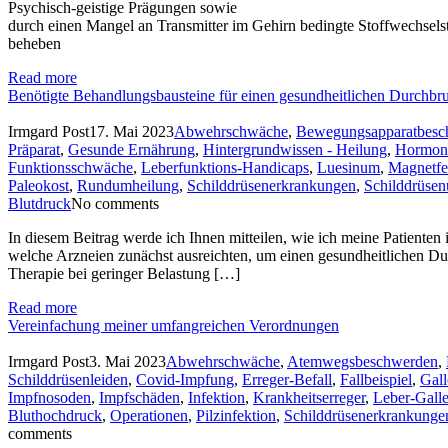
Psychisch-geistige Prägungen sowie
durch einen Mangel an Transmitter im Gehirn bedingte Stoffwechsel
beheben
Read more
Benötigte Behandlungsbausteine für einen gesundheitlichen Durchbr
Irmgard Post
17. Mai 2023
Abwehrschwäche
,
Bewegungsapparatbesc
Präparat
,
Gesunde Ernährung
,
Hintergrundwissen - Heilung
,
Hormone
Funktionsschwäche
,
Leberfunktions-Handicaps
,
Luesinum
,
Magnetfe
Paleokost
,
Rundumheilung
,
Schilddrüsenerkrankungen
,
Schilddrüsen
Blutdruck
No comments
In diesem Beitrag werde ich Ihnen mitteilen, wie ich meine Patienten
welche Arzneien zunächst ausreichten, um einen gesundheitlichen D
Therapie bei geringer Belastung […]
Read more
Vereinfachung meiner umfangreichen Verordnungen
Irmgard Post
3. Mai 2023
Abwehrschwäche
,
Atemwegsbeschwerden
,
Schilddrüsenleiden
,
Covid-Impfung
,
Erreger-Befall
,
Fallbeispiel
,
Gall
Impfnosoden
,
Impfschäden
,
Infektion
,
Krankheitserreger
,
Leber-Gall
Bluthochdruck
,
Operationen
,
Pilzinfektion
,
Schilddrüsenerkrankunge
comments