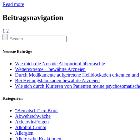
Read more
Beitragsnavigation
1
2
Neueste Beiträge
Wie mich die Nosode Allopurinol überraschte
Wetterextreme – bewährte Arzneien
Durch Medikamente aufgetretene Heilblockaden erkennen und
Bei Heilungsblockaden bewährte Arzneien
Wie sich durch Kurieren von Patienten meine psychosomatische
Kategorien
"Bematscht" im Kopf
Abwehrschwäche
Aciclovir-Folgen
Alkohol-Combi
Allergien
Allergische Reaktionen