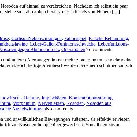
e Nosoden auf einmal zu verabreichen. Nachdem ich selbst ein paar
stellte sich allmählich heraus, dass ich stets von Neuem […]
drüse
,
Cortisol-Nebenwirkungen
,
Fallbeispiel
,
Falsche Behandlung
,
nkheitslawine
,
Leber-Gallen-Funktionsschwäche
,
Leberfunktions-
Nosoden gegen Bluthochdruck
,
Operationen
No comments
beren und unteren Atemwegen immer mehr zugenommen. Je mehr meine
Mal erlebte ich heftige Atembeschwerden bei einem schulmedizinisch
undwissen - Heilung
,
Impfschäden
,
Konzentrationsstörung
,
hinum
,
Morphinum
,
Nervenleiden
,
Nosoden
,
Nosoden aus
schte Arzneiwirkungen
No comments
n und unwillkürlichen Bewegungen äußerten, als effektiv erwiesen
 bin ich zur Nosodentherapie übergewechselt. Von all den zuvor