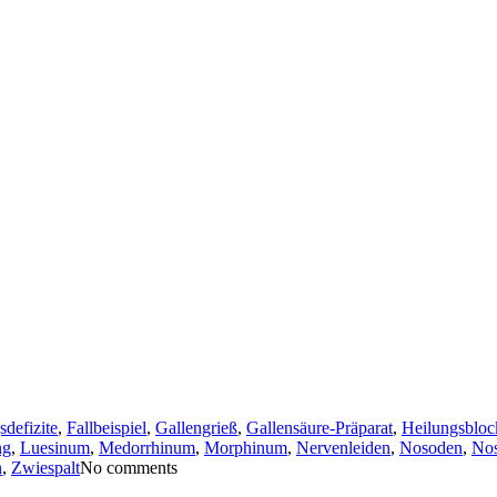
defizite
,
Fallbeispiel
,
Gallengrieß
,
Gallensäure-Präparat
,
Heilungsbloc
ng
,
Luesinum
,
Medorrhinum
,
Morphinum
,
Nervenleiden
,
Nosoden
,
Nos
n
,
Zwiespalt
No comments