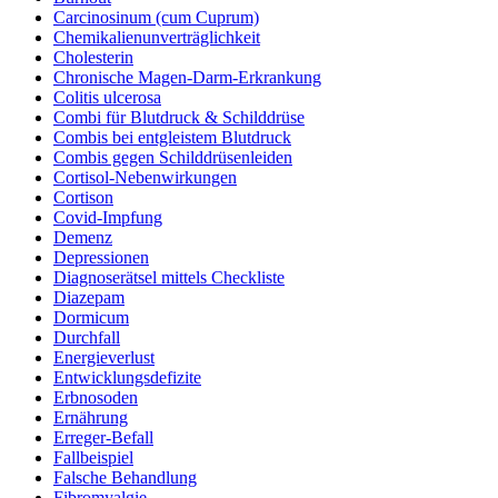
Carcinosinum (cum Cuprum)
Chemikalienunverträglichkeit
Cholesterin
Chronische Magen-Darm-Erkrankung
Colitis ulcerosa
Combi für Blutdruck & Schilddrüse
Combis bei entgleistem Blutdruck
Combis gegen Schilddrüsenleiden
Cortisol-Nebenwirkungen
Cortison
Covid-Impfung
Demenz
Depressionen
Diagnoserätsel mittels Checkliste
Diazepam
Dormicum
Durchfall
Energieverlust
Entwicklungsdefizite
Erbnosoden
Ernährung
Erreger-Befall
Fallbeispiel
Falsche Behandlung
Fibromyalgie