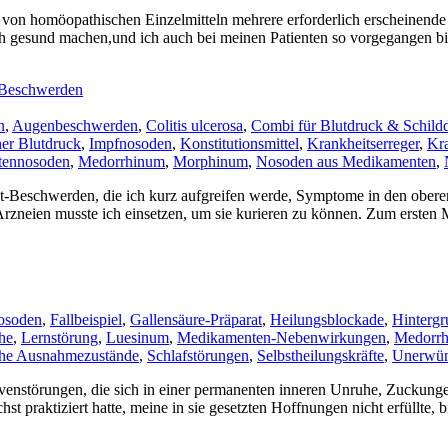
e von homöopathischen Einzelmitteln mehrere erforderlich erscheinend
gesund machen,und ich auch bei meinen Patienten so vorgegangen bin, 
 Beschwerden
n
,
Augenbeschwerden
,
Colitis ulcerosa
,
Combi für Blutdruck & Schild
er Blutdruck
,
Impfnosoden
,
Konstitutionsmittel
,
Krankheitserreger
,
Kra
tennosoden
,
Medorrhinum
,
Morphinum
,
Nosoden aus Medikamenten
,
aut-Beschwerden, die ich kurz aufgreifen werde, Symptome in den o
rzneien musste ich einsetzen, um sie kurieren zu können. Zum ersten 
osoden
,
Fallbeispiel
,
Gallensäure-Präparat
,
Heilungsblockade
,
Hintergr
he
,
Lernstörung
,
Luesinum
,
Medikamenten-Nebenwirkungen
,
Medorr
che Ausnahmezustände
,
Schlafstörungen
,
Selbstheilungskräfte
,
Unerwün
enstörungen, die sich in einer permanenten inneren Unruhe, Zuckunge
t praktiziert hatte, meine in sie gesetzten Hoffnungen nicht erfüllte,