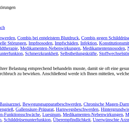
störungen
uch
hwerden
,
Combis bei entgleistem Blutdruck
,
Combis gegen Schilddrüs
lle Störungen
,
Impfnosoden
,
Impfschäden
,
Infektion
,
Konstitutionsmit
ldtherapie
,
Medikamenten-Nebenwirkungen
,
Medikamentennosoden
,
unterfunkion
,
Schmerzkrankheit
,
Selbstheilungskräfte
,
Stoffwechselstö
 ihrer Belastung entsprechend behandeln musste, damit sie oft eine ge
urchbruch zu bewirken. Anschließend werde ich Ihnen mitteilen, welc
Basisarznei
,
Bewegungsapparatbeschwerden
,
Chronische Magen-Dar
engrieß
,
Gallensäure-Präparat
,
Harnwegsbeschwerden
,
Hintergrundwis
en-Funktionsschwäche
,
Luesinum
,
Medikamenten-Nebenwirkungen
,
M
n
,
Schilddrüsenunterfunkion
,
Überempfindlichkeit
,
Unerwünschte Arzn