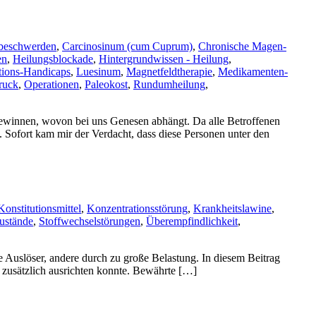
beschwerden
,
Carcinosinum (cum Cuprum)
,
Chronische Magen-
en
,
Heilungsblockade
,
Hintergrundwissen - Heilung
,
tions-Handicaps
,
Luesinum
,
Magnetfeldtherapie
,
Medikamenten-
ruck
,
Operationen
,
Paleokost
,
Rundumheilung
,
gewinnen, wovon bei uns Genesen abhängt. Da alle Betroffenen
. Sofort kam mir der Verdacht, dass diese Personen unter den
Konstitutionsmittel
,
Konzentrationsstörung
,
Krankheitslawine
,
ustände
,
Stoffwechselstörungen
,
Überempfindlichkeit
,
e Auslöser, andere durch zu große Belastung. In diesem Beitrag
 zusätzlich ausrichten konnte. Bewährte […]