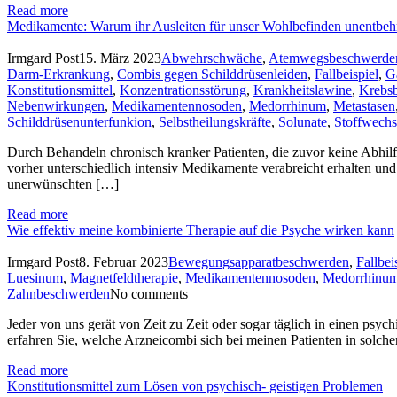
Read more
Medikamente: Warum ihr Ausleiten für unser Wohlbefinden unentbehrl
Irmgard Post
15. März 2023
Abwehrschwäche
,
Atemwegsbeschwerde
Darm-Erkrankung
,
Combis gegen Schilddrüsenleiden
,
Fallbeispiel
,
G
Konstitutionsmittel
,
Konzentrationsstörung
,
Krankheitslawine
,
Krebs
Nebenwirkungen
,
Medikamentennosoden
,
Medorrhinum
,
Metastasen
Schilddrüsenunterfunkion
,
Selbstheilungskräfte
,
Solunate
,
Stoffwechs
Durch Behandeln chronisch kranker Patienten, die zuvor keine Abhil
vorher unterschiedlich intensiv Medikamente verabreicht erhalten und
unerwünschten […]
Read more
Wie effektiv meine kombinierte Therapie auf die Psyche wirken kann
Irmgard Post
8. Februar 2023
Bewegungsapparatbeschwerden
,
Fallbei
Luesinum
,
Magnetfeldtherapie
,
Medikamentennosoden
,
Medorrhinu
Zahnbeschwerden
No comments
Jeder von uns gerät von Zeit zu Zeit oder sogar täglich in einen psy
erfahren Sie, welche Arzneicombi sich bei meinen Patienten in solch
Read more
Konstitutionsmittel zum Lösen von psychisch- geistigen Problemen