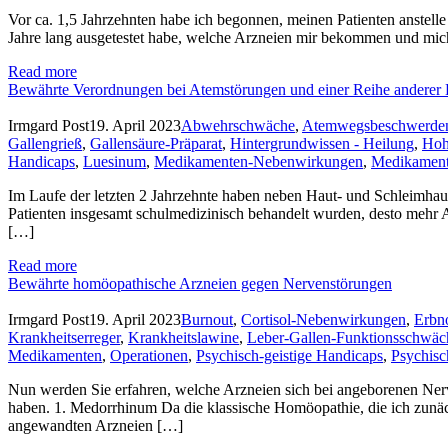
Vor ca. 1,5 Jahrzehnten habe ich begonnen, meinen Patienten anstell
Jahre lang ausgetestet habe, welche Arzneien mir bekommen und mich 
Read more
Bewährte Verordnungen bei Atemstörungen und einer Reihe anderer
Irmgard Post
19. April 2023
Abwehrschwäche
,
Atemwegsbeschwerde
Gallengrieß
,
Gallensäure-Präparat
,
Hintergrundwissen - Heilung
,
Hoh
Handicaps
,
Luesinum
,
Medikamenten-Nebenwirkungen
,
Medikamen
Im Laufe der letzten 2 Jahrzehnte haben neben Haut- und Schleimh
Patienten insgesamt schulmedizinisch behandelt wurden, desto mehr A
[…]
Read more
Bewährte homöopathische Arzneien gegen Nervenstörungen
Irmgard Post
19. April 2023
Burnout
,
Cortisol-Nebenwirkungen
,
Erbn
Krankheitserreger
,
Krankheitslawine
,
Leber-Gallen-Funktionsschwäc
Medikamenten
,
Operationen
,
Psychisch-geistige Handicaps
,
Psychis
Nun werden Sie erfahren, welche Arzneien sich bei angeborenen Nerv
haben. 1. Medorrhinum Da die klassische Homöopathie, die ich zunächs
angewandten Arzneien […]