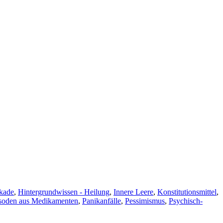
kade
,
Hintergrundwissen - Heilung
,
Innere Leere
,
Konstitutionsmittel
,
oden aus Medikamenten
,
Panikanfälle
,
Pessimismus
,
Psychisch-