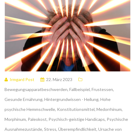
Irmgard Post
22. März 2023
Bewegungsapparatbeschwerden
,
Fallbeispiel
,
Frustessen
,
Gesunde Ernährung
,
Hintergrundwissen - Heilung
,
Hohe
psychische Hemmschwelle
,
Konstitutionsmittel
,
Medorrhinum
,
Morphinum
,
Paleokost
,
Psychisch-geistige Handicaps
,
Psychische
Ausnahmezustände
,
Stress
,
Überempfindlichkeit
,
Ursache von