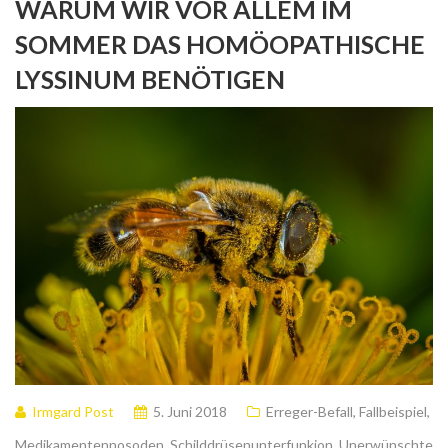
WARUM WIR VOR ALLEM IM
SOMMER DAS HOMÖOPATHISCHE
LYSSINUM BENÖTIGEN
Irmgard Post
5. Juni 2018
Erreger-Befall
,
Fallbeispiel
,
Medikamentennosoden
,
Schilddrüsenunterfunkion
,
Unerwünschte