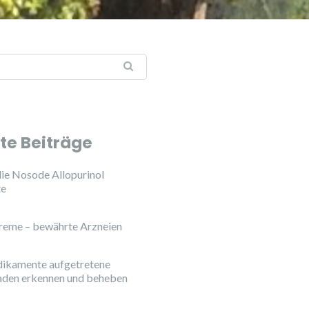
:
te Beiträge
ie Nosode Allopurinol
te
reme – bewährte Arzneien
ikamente aufgetretene
aden erkennen und beheben