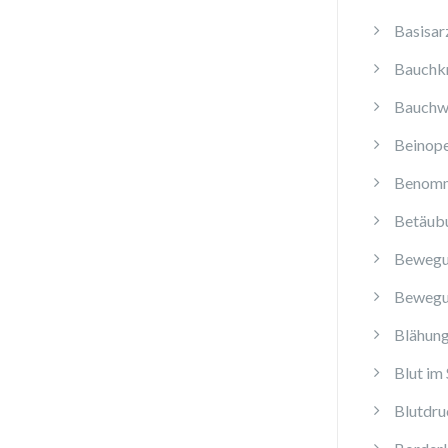
Basisar
Bauchk
Bauchw
Beinope
Benomm
Betäub
Bewegu
Bewegu
Blähun
Blut im 
Blutdru