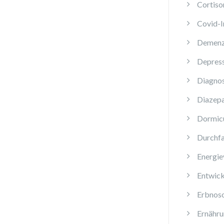
Cortiso
Covid-
Demen
Depres
Diagnos
Diazep
Dormi
Durchfa
Energie
Entwick
Erbnos
Ernähru