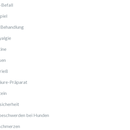
-Befall
piel
 Behandlung
algie
ine
sen
rieß
äure-Präparat
tein
icherheit
beschwerden bei Hunden
schmerzen