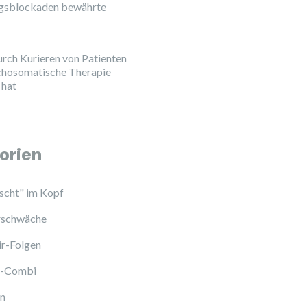
ngsblockaden bewährte
urch Kurieren von Patienten
chosomatische Therapie
 hat
orien
cht" im Kopf
schwäche
ir-Folgen
l-Combi
en