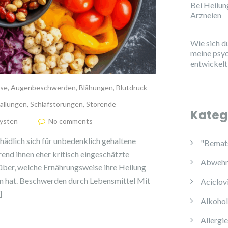
Bei Heilu
Arzneien
Wie sich d
meine psy
entwickelt
ose
,
Augenbeschwerden
,
Blähungen
,
Blutdruck-
allungen
,
Schlafstörungen
,
Störende
Kateg
ysten
No comments
chädlich sich für unbedenklich gehaltene
"Bemats
end ihnen eher kritisch eingeschätzte
Abwehr
über, welche Ernährungsweise ihre Heilung
n hat. Beschwerden durch Lebensmittel Mit
Aciclov
]
Alkoho
Allergi