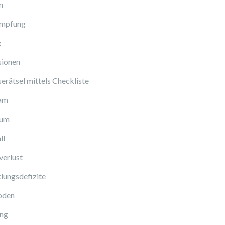
n
Impfung
z
sionen
erätsel mittels Checkliste
am
cum
ll
verlust
lungsdefizite
oden
ng