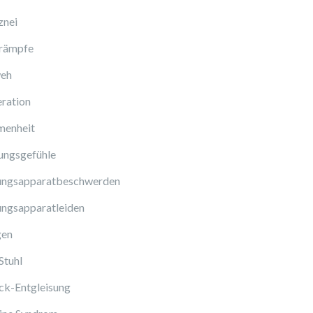
znei
rämpfe
eh
ration
enheit
ungsgefühle
ngsapparatbeschwerden
ngsapparatleiden
gen
Stuhl
ck-Entgleisung