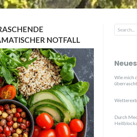
RRASCHENDE
Search for
AMATISCHER NOTFALL
Neues
Wie mich d
überrasch
Wetterext
Durch Med
Heilblock