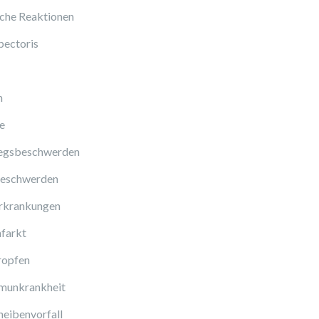
sche Reaktionen
pectoris
n
e
gsbeschwerden
eschwerden
rkrankungen
farkt
ropfen
munkrankheit
eibenvorfall