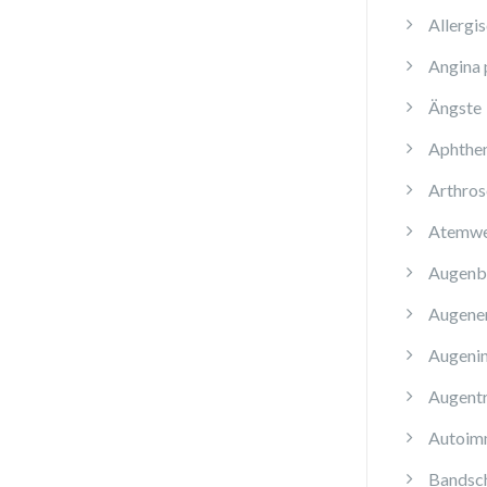
Allergi
Angina 
Ängste
Aphthe
Arthros
Atemwe
Augenb
Augene
Augenin
Augent
Autoim
Bandsch