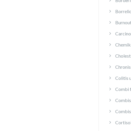
Borderl
Borreli
Burnou
Carcino
Chemika
Cholest
Chroni
Colitis 
Combi f
Combis 
Combis 
Cortis