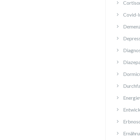
Cortiso
Covid-
Demen
Depres
Diagnos
Diazep
Dormi
Durchfa
Energie
Entwick
Erbnos
Ernähru