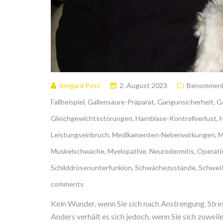
Irmgard Post
2. August 2023
Benommenh
Fallbeispiel
,
Gallensäure-Präparat
,
Gangunsicherheit
,
G
Gleichgewichtsstörungen
,
Harnblase-Kontrollverlust
,
Leistungseinbruch
,
Medikamenten-Nebenwirkungen
,
M
Muskelschwäche
,
Myelopathie
,
Neurodermitis
,
Operati
Schilddrüsenunterfunkion
,
Schwächezustände
,
Schwei
comments
Kein Wunder, wenn Sie sich nach Anstrengung, Stres
Anders verhält es sich jedoch, wenn Sie sich zuweil