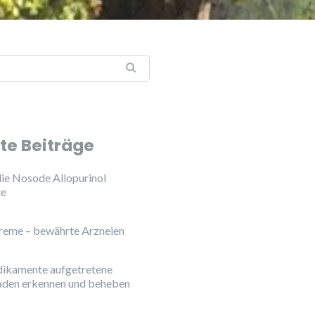
te Beiträge
ie Nosode Allopurinol
te
reme – bewährte Arzneien
ikamente aufgetretene
aden erkennen und beheben