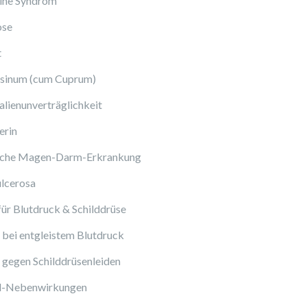
ine Syndrom
ose
t
sinum (cum Cuprum)
lienunverträglichkeit
erin
sche Magen-Darm-Erkrankung
ulcerosa
ür Blutdruck & Schilddrüse
bei entgleistem Blutdruck
gegen Schilddrüsenleiden
ol-Nebenwirkungen