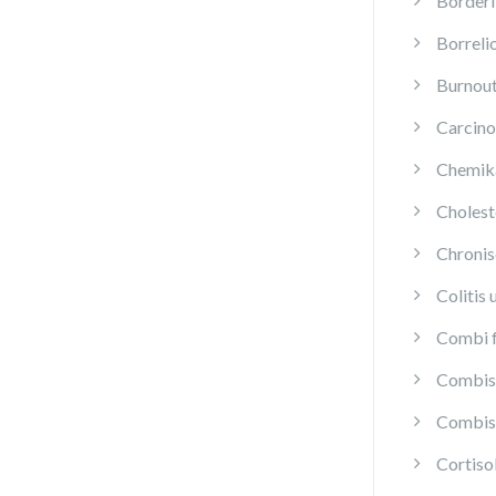
Borderl
Borreli
Burnou
Carcino
Chemika
Cholest
Chroni
Colitis 
Combi f
Combis 
Combis 
Cortis