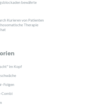
ngsblockaden bewährte
urch Kurieren von Patienten
chosomatische Therapie
 hat
orien
cht" im Kopf
schwäche
ir-Folgen
l-Combi
en