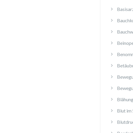
Basisar
Bauchk
Bauchw
Beinope
Benomm
Betäub
Bewegu
Bewegu
Blähun
Blut im 
Blutdru