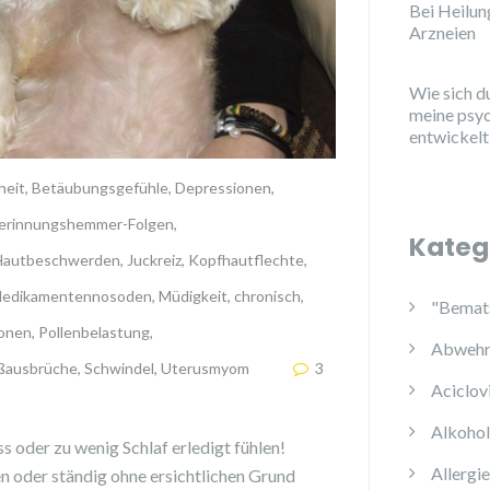
Bei Heilu
Arzneien
Wie sich d
meine psy
entwickelt
eit
,
Betäubungsgefühle
,
Depressionen
,
erinnungshemmer-Folgen
,
Kateg
Hautbeschwerden
,
Juckreiz
,
Kopfhautflechte
,
edikamentennosoden
,
Müdigkeit, chronisch
,
"Bemats
onen
,
Pollenbelastung
,
Abwehr
ßausbrüche
,
Schwindel
,
Uterusmyom
3
Aciclov
Alkoho
s oder zu wenig Schlaf erledigt fühlen!
Allergi
en oder ständig ohne ersichtlichen Grund