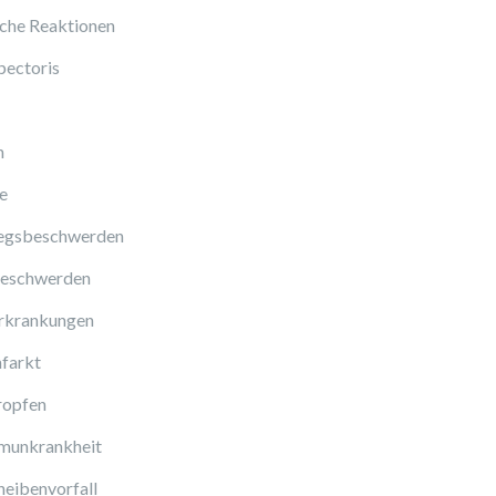
sche Reaktionen
pectoris
n
e
gsbeschwerden
eschwerden
rkrankungen
farkt
ropfen
munkrankheit
eibenvorfall