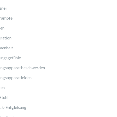
znei
rämpfe
eh
ration
enheit
ungsgefühle
ngsapparatbeschwerden
ngsapparatleiden
gen
Stuhl
ck-Entgleisung