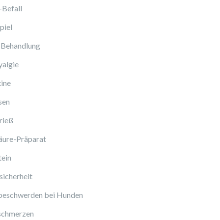
-Befall
piel
 Behandlung
algie
ine
sen
rieß
äure-Präparat
tein
icherheit
beschwerden bei Hunden
schmerzen