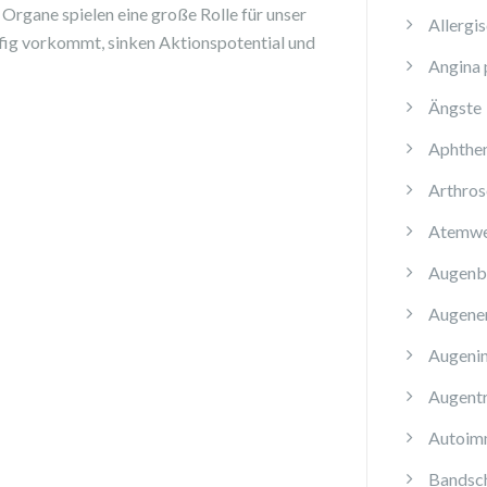
Organe spielen eine große Rolle für unser
Allergi
fig vorkommt, sinken Aktionspotential und
Angina 
Ängste
Aphthe
Arthros
Atemwe
Augenb
Augene
Augenin
Augent
Autoim
Bandsch