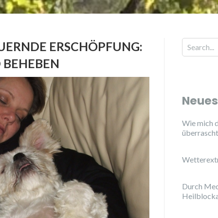
UERNDE ERSCHÖPFUNG:
 BEHEBEN
Neues
Wie mich d
überrasch
Wetterext
Durch Med
Heilblock