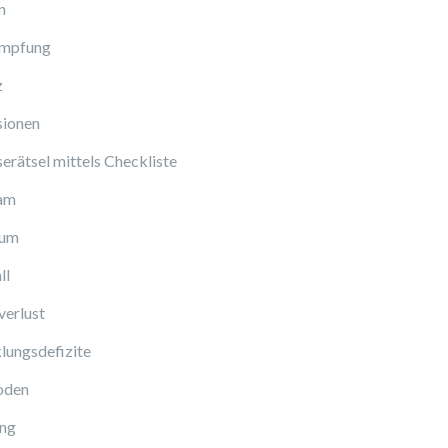
n
Impfung
z
sionen
erätsel mittels Checkliste
am
cum
ll
verlust
lungsdefizite
oden
ng