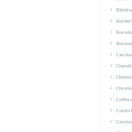
Blutdru
Borderl
Borreli
Burnou
Carcino
Chemika
Cholest
Chroni
Colitis 
Combi f
Combis 