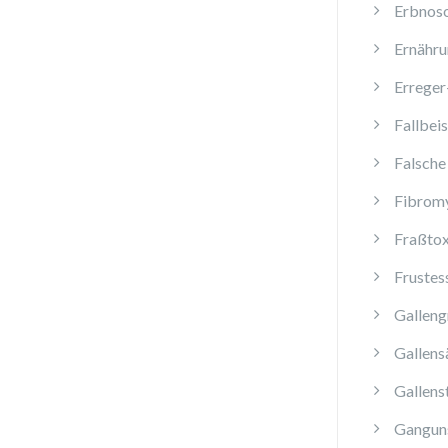
Erbnos
Ernähru
Erreger
Fallbeis
Falsche
Fibromy
Fraßtox
Frustes
Galleng
Gallens
Gallens
Ganguns