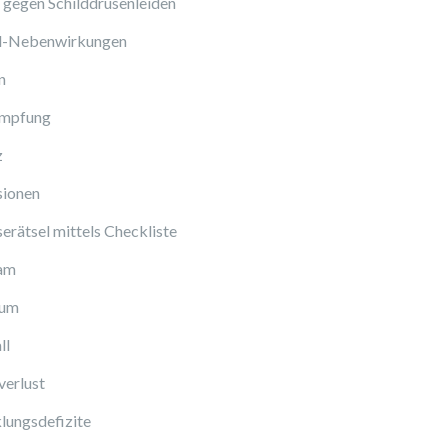
gegen Schilddrüsenleiden
ol-Nebenwirkungen
n
Impfung
z
sionen
erätsel mittels Checkliste
am
cum
ll
verlust
lungsdefizite