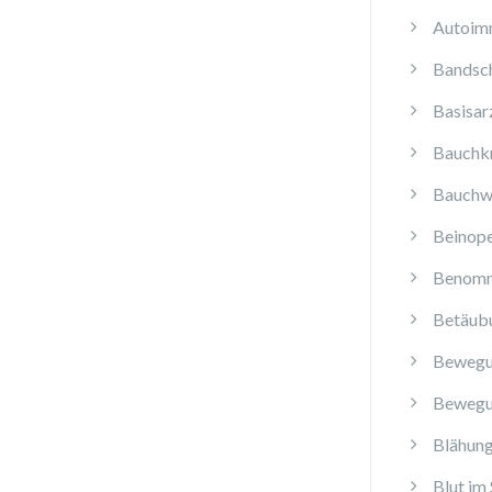
Autoim
Bandsch
Basisar
Bauchk
Bauchw
Beinope
Benomm
Betäub
Bewegu
Bewegu
Blähun
Blut im 