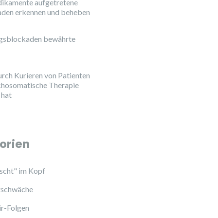
ikamente aufgetretene
aden erkennen und beheben
ngsblockaden bewährte
urch Kurieren von Patienten
chosomatische Therapie
 hat
orien
cht" im Kopf
schwäche
ir-Folgen