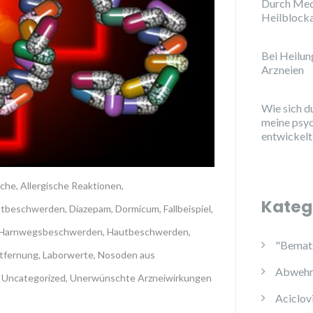
Durch Med
Heilblock
Bei Heilu
Arzneien
Wie sich d
meine psy
entwickelt
che
,
Allergische Reaktionen
,
Kateg
atbeschwerden
,
Diazepam
,
Dormicum
,
Fallbeispiel
,
Harnwegsbeschwerden
,
Hautbeschwerden
,
"Bemats
tfernung
,
Laborwerte
,
Nosoden aus
Abwehr
,
Uncategorized
,
Unerwünschte Arzneiwirkungen
Aciclov