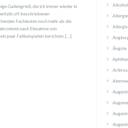
Alkoho
lge Gallengrieß, die ich immer wieder in
nfalls oft beschriebenen
Allergi
chenden Fachleuten noch mehr als die
Allergi
 Jahrzehnte nach Einnahme von
in paar Fallbeispielen berichten, […]
Angina 
Ängste
Aphthe
Arthros
Atemwe
Augenb
Augene
Augenin
Augent