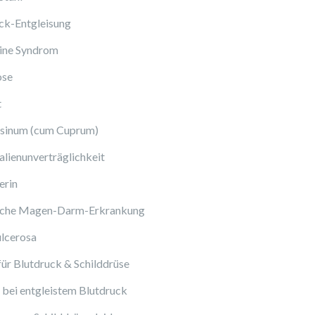
ck-Entgleisung
ine Syndrom
ose
t
sinum (cum Cuprum)
lienunverträglichkeit
erin
sche Magen-Darm-Erkrankung
ulcerosa
ür Blutdruck & Schilddrüse
bei entgleistem Blutdruck