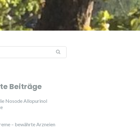
te Beiträge
ie Nosode Allopurinol
te
reme – bewährte Arzneien