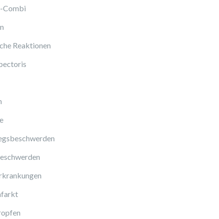
l-Combi
en
sche Reaktionen
pectoris
n
e
gsbeschwerden
eschwerden
rkrankungen
farkt
ropfen