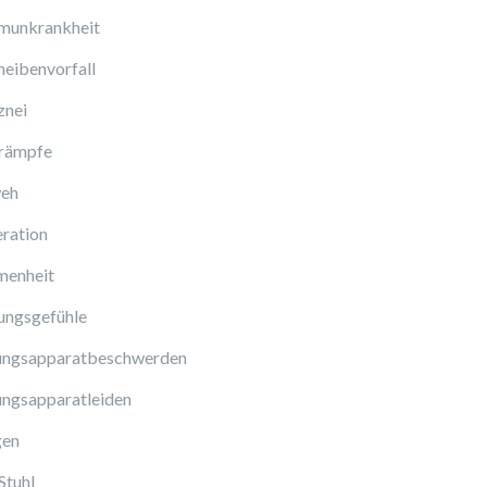
munkrankheit
eibenvorfall
znei
rämpfe
eh
ration
enheit
ungsgefühle
ngsapparatbeschwerden
ngsapparatleiden
gen
Stuhl