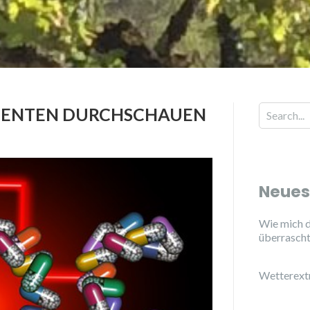
MENTEN DURCHSCHAUEN
Neues
Wie mich d
überrasch
Wetterext