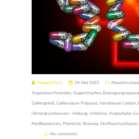
Irmgard Post
24. Mai 2023
Abwehrschwä
Augenbeschwerden
,
Augentropfen
,
Bewegungsappar
Gallengrieß
,
Gallensäure-Präparat
,
Harnblasen-Leiden
,
Hintergrundwissen - Heilung
,
Infektion
,
Krampfader-En
Medikamenten
,
Pilzmittel
,
Rheuma
,
Stoffwechseltypen
No comments