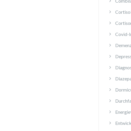
Combis 
Cortis
Cortiso
Covid-
Demen
Depres
Diagnos
Diazep
Dormi
Durchfa
Energie
Entwick