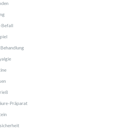
oden
ng
-Befall
piel
 Behandlung
algie
ine
sen
rieß
äure-Präparat
tein
icherheit