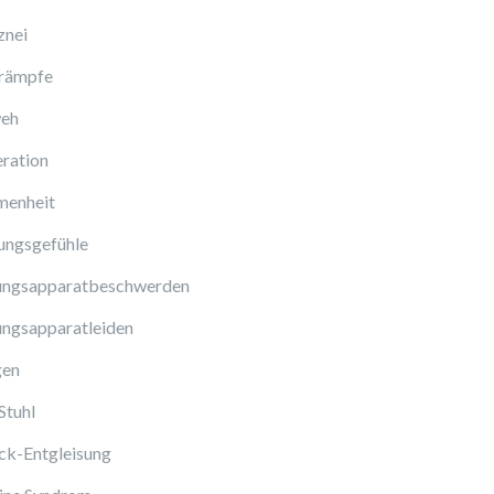
znei
rämpfe
eh
ration
enheit
ungsgefühle
ngsapparatbeschwerden
ngsapparatleiden
gen
Stuhl
ck-Entgleisung