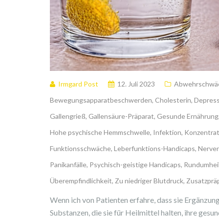
Irmgard Post
12. Juli 2023
Abwehrschwä
Bewegungsapparatbeschwerden
,
Cholesterin
,
Depres
Gallengrieß
,
Gallensäure-Präparat
,
Gesunde Ernährung
Hohe psychische Hemmschwelle
,
Infektion
,
Konzentrat
Funktionsschwäche
,
Leberfunktions-Handicaps
,
Nerven
Panikanfälle
,
Psychisch-geistige Handicaps
,
Rundumhei
Überempfindlichkeit
,
Zu niedriger Blutdruck
,
Zusatzprä
Wenn ich von Patienten erfahre, dass sie Ergänzungs
Substanzen, die sie für Heilmittel halten, ihre gesu