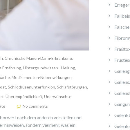
Erreger
Fallbeis
Falsche
Fibromy
Fraßtox
in
,
Chronische Magen-Darm-Erkrankung
,
Frustes
 Ernährung
,
Hintergrundwissen - Heilung
,
Galleng
wäche
,
Medikamenten-Nebenwirkungen
,
Gallens
ost
,
Schilddrüsenunterfunkion
,
Schlafstörungen
,
Gallens
rt
,
Überempfindlichkeit
,
Unerwünschte
Ganguns
ate
No comments
Gelenk
aborwert nach dem anderen vorstellen und
er hinweisen, sondern vielmehr, was ein
Gelenk