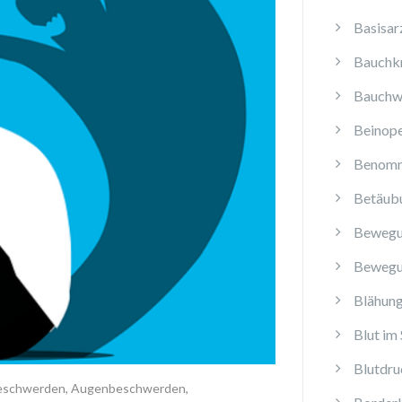
Basisar
Bauchk
Bauchw
Beinope
Benomm
Betäub
Bewegu
Bewegu
Blähun
Blut im 
Blutdru
schwerden
,
Augenbeschwerden
,