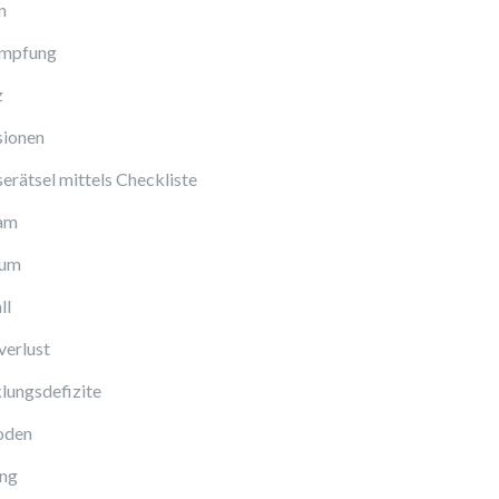
n
Impfung
z
sionen
erätsel mittels Checkliste
am
cum
ll
verlust
lungsdefizite
oden
ng