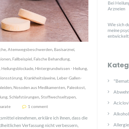
Bei Heilu
Arzneien
Wie sich d
meine psy
entwickelt
che
,
Atemwegsbeschwerden
,
Basisarznei
,
sionen
,
Fallbeispiel
,
Falsche Behandlung
,
Kateg
,
Heilungsblockade
,
Hintergrundwissen - Heilung
,
ionsstörung
,
Krankheitslawine
,
Leber-Gallen-
"Bemats
leiden
,
Nosoden aus Medikamenten
,
Paleokost
,
Abwehr
lung
,
Schlafstörungen
,
Stoffwechseltypen
,
Aciclov
parate
1 comment
Alkoho
mittel einnehmen, erkläre ich ihnen, dass die
Allergi
ndheitlichen Verfassung nicht verbessern,