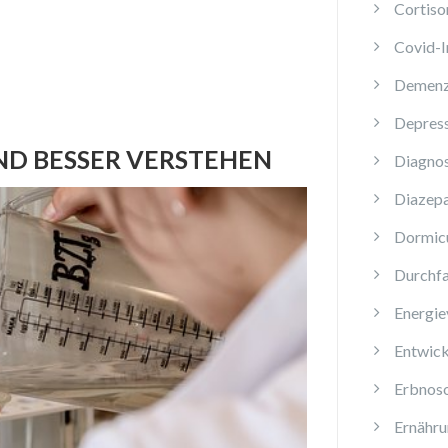
Cortiso
Covid-
Demen
Depres
ND BESSER VERSTEHEN
Diagnos
Diazep
Dormi
Durchfa
Energie
Entwick
Erbnos
Ernähru