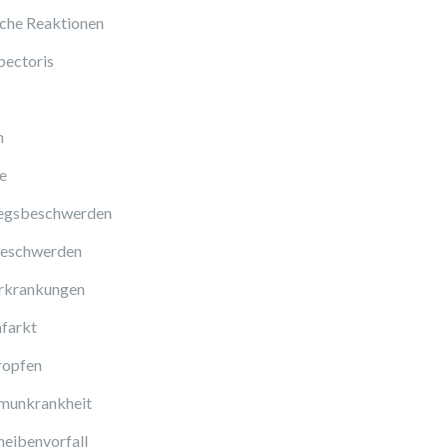
sche Reaktionen
pectoris
n
e
gsbeschwerden
eschwerden
rkrankungen
farkt
ropfen
munkrankheit
eibenvorfall