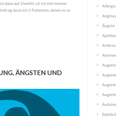
ch dann auf Zweifel, ob ich mit meinen
Allergi
eitrag lasse ich 2 Patienten, denen es so
Angina 
Ängste
Aphthe
Arthros
Atemwe
Augenb
UNG, ÄNGSTEN UND
Augene
Augenin
Augent
Autoim
Bandsch