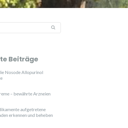
te Beiträge
ie Nosode Allopurinol
te
reme – bewährte Arzneien
ikamente aufgetretene
aden erkennen und beheben