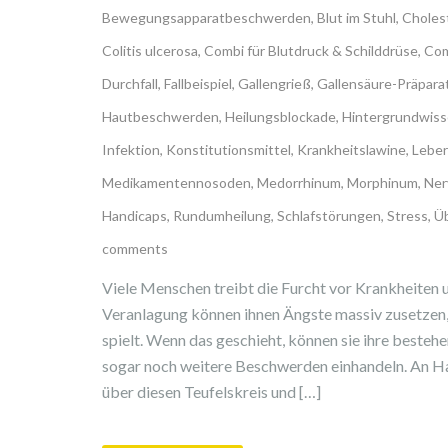
Bewegungsapparatbeschwerden
,
Blut im Stuhl
,
Choles
Colitis ulcerosa
,
Combi für Blutdruck & Schilddrüse
,
Com
Durchfall
,
Fallbeispiel
,
Gallengrieß
,
Gallensäure-Präpara
Hautbeschwerden
,
Heilungsblockade
,
Hintergrundwiss
Infektion
,
Konstitutionsmittel
,
Krankheitslawine
,
Leber
Medikamentennosoden
,
Medorrhinum
,
Morphinum
,
Ner
Handicaps
,
Rundumheilung
,
Schlafstörungen
,
Stress
,
Üb
comments
Viele Menschen treibt die Furcht vor Krankheiten 
Veranlagung können ihnen Ängste massiv zusetzen, 
spielt. Wenn das geschieht, können sie ihre best
sogar noch weitere Beschwerden einhandeln. An Han
über diesen Teufelskreis und […]