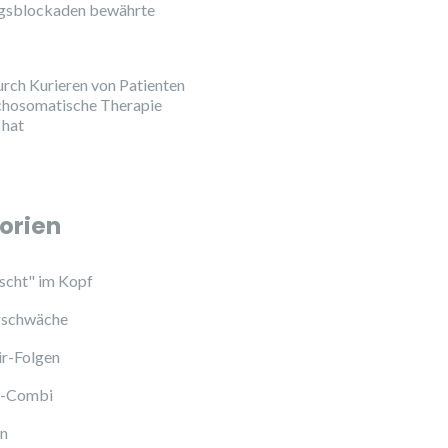
ngsblockaden bewährte
urch Kurieren von Patienten
chosomatische Therapie
 hat
orien
cht" im Kopf
schwäche
ir-Folgen
l-Combi
en