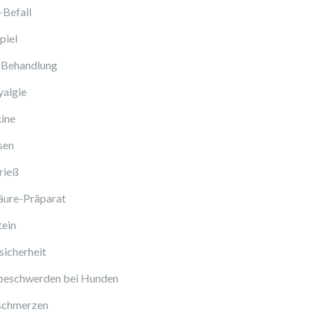
-Befall
piel
 Behandlung
algie
ine
sen
rieß
äure-Präparat
tein
icherheit
beschwerden bei Hunden
schmerzen