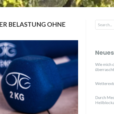
MER BELASTUNG OHNE
Neues
Wie mich d
überrasch
Wetterext
Durch Med
Heilblock