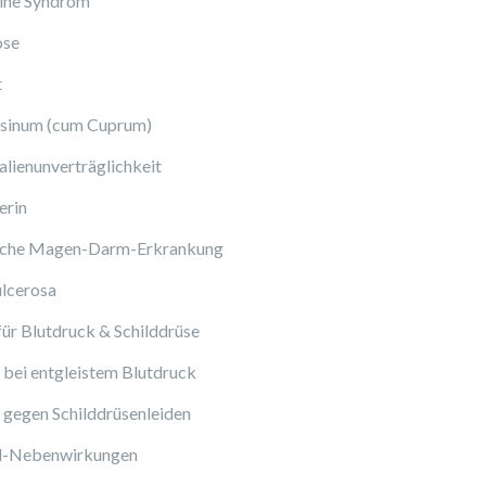
ine Syndrom
ose
t
sinum (cum Cuprum)
lienunverträglichkeit
erin
sche Magen-Darm-Erkrankung
ulcerosa
ür Blutdruck & Schilddrüse
bei entgleistem Blutdruck
gegen Schilddrüsenleiden
ol-Nebenwirkungen