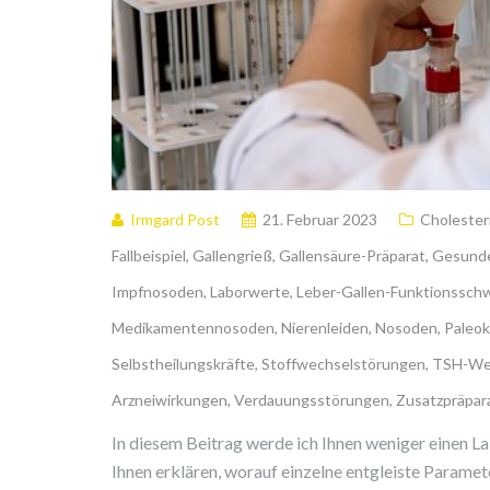
Irmgard Post
21. Februar 2023
Cholester
Fallbeispiel
,
Gallengrieß
,
Gallensäure-Präparat
,
Gesunde
Impfnosoden
,
Laborwerte
,
Leber-Gallen-Funktionssch
Medikamentennosoden
,
Nierenleiden
,
Nosoden
,
Paleok
Selbstheilungskräfte
,
Stoffwechselstörungen
,
TSH-We
Arzneiwirkungen
,
Verdauungsstörungen
,
Zusatzpräpar
In diesem Beitrag werde ich Ihnen weniger einen L
Ihnen erklären, worauf einzelne entgleiste Paramet