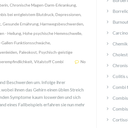
Borderl
terin
,
Chronische Magen-Darm-Erkrankung
,
Borreli
bis bei entgleistem Blutdruck
,
Depressionen
,
Burnou
t
,
Gesunde Ernährung
,
Harnwegsbeschwerden
,
Carcino
en - Heilung
,
Hohe psychische Hemmschwelle
,
-Gallen-Funktionsschwäche
,
Chemika
venleiden
,
Paleokost
,
Psychisch-geistige
Cholest
erempfindlichkeit
,
Vitalstoff Combi
No
Chroni
Colitis 
und Beschwerden um. Infolge ihrer
Combi f
wobei ihnen das Gehirn einen üblen Streich
ehenden Symptome kaum loswerden und sich
Combis 
d eines Fallbeispiels erfahren sie nun mehr
Combis 
Cortis