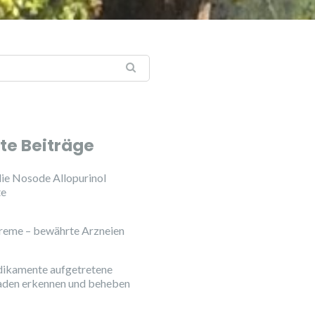
te Beiträge
ie Nosode Allopurinol
te
reme – bewährte Arzneien
ikamente aufgetretene
aden erkennen und beheben