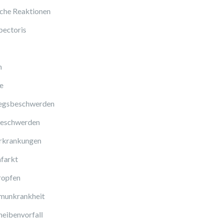
sche Reaktionen
pectoris
n
e
gsbeschwerden
eschwerden
rkrankungen
farkt
ropfen
munkrankheit
eibenvorfall