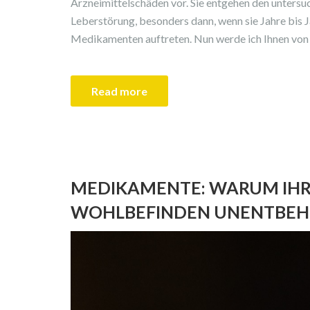
Arzneimittelschäden vor. Sie entgehen den untersu
Leberstörung, besonders dann, wenn sie Jahre bis
Medikamenten auftreten. Nun werde ich Ihnen von e
Read more
MEDIKAMENTE: WARUM IHR 
WOHLBEFINDEN UNENTBEHR