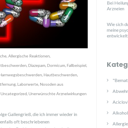
Bei Heilu
Arzneien
Wie sich d
meine psy
entwickelt
che
,
Allergische Reaktionen
,
Kateg
atbeschwerden
,
Diazepam
,
Dormicum
,
Fallbeispiel
,
Harnwegsbeschwerden
,
Hautbeschwerden
,
"Bemats
tfernung
,
Laborwerte
,
Nosoden aus
Abwehr
,
Uncategorized
,
Unerwünschte Arzneiwirkungen
Aciclov
Alkoho
lge Gallengrieß, die ich immer wieder in
nfalls oft beschriebenen
Allergi