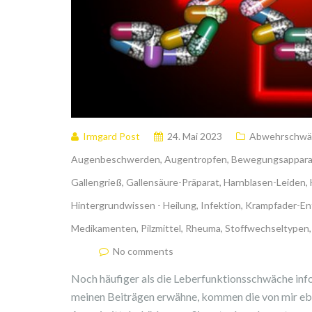
Irmgard Post
24. Mai 2023
Abwehrschwä
Augenbeschwerden
,
Augentropfen
,
Bewegungsappar
Gallengrieß
,
Gallensäure-Präparat
,
Harnblasen-Leiden
,
Hintergrundwissen - Heilung
,
Infektion
,
Krampfader-En
Medikamenten
,
Pilzmittel
,
Rheuma
,
Stoffwechseltypen
No comments
Noch häufiger als die Leberfunktionsschwäche info
meinen Beiträgen erwähne, kommen die von mir ebe