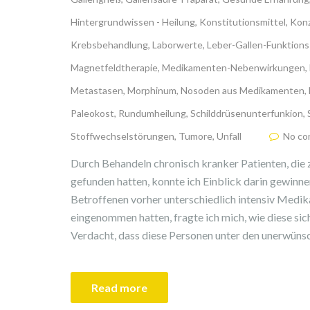
Hintergrundwissen - Heilung
,
Konstitutionsmittel
,
Konz
Krebsbehandlung
,
Laborwerte
,
Leber-Gallen-Funktion
Magnetfeldtherapie
,
Medikamenten-Nebenwirkungen
,
Metastasen
,
Morphinum
,
Nosoden aus Medikamenten
,
Paleokost
,
Rundumheilung
,
Schilddrüsenunterfunkion
,
Stoffwechselstörungen
,
Tumore
,
Unfall
No c
Durch Behandeln chronisch kranker Patienten, die
gefunden hatten, konnte ich Einblick darin gewinn
Betroffenen vorher unterschiedlich intensiv Medi
eingenommen hatten, fragte ich mich, wie diese sic
Verdacht, dass diese Personen unter den unerwüns
Read more