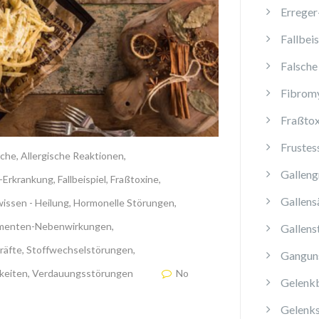
Erreger
Fallbeis
Falsche
Fibromy
Fraßtox
Frustes
che
,
Allergische Reaktionen
,
Galleng
-Erkrankung
,
Fallbeispiel
,
Fraßtoxine
,
Gallens
issen - Heilung
,
Hormonelle Störungen
,
menten-Nebenwirkungen
,
Gallens
räfte
,
Stoffwechselstörungen
,
Ganguns
keiten
,
Verdauungsstörungen
No
Gelenk
Gelenk