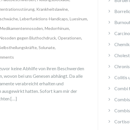
Borderl
entrationsstörung
,
Krankheitslawine
,
Borreli
sschwäche
,
Leberfunktions-Handicaps
,
Luesinum
,
Burnou
Medikamentennosoden
,
Medorrhinum
,
Carcino
Nosoden gegen Bluthochdruck
,
Operationen
,
Chemika
Selbstheilungskräfte
,
Solunate
,
Cholest
omments
Chroni
 zuvor keine Abhilfe von ihren Beschwerden
en, wovon bei uns Genesen abhängt. Da alle
Colitis 
kamente verabreicht erhalten und
Combi f
h ausgewirkt hatten. Sofort kam mir der
chten […]
Combis 
Combis 
Cortis