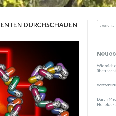
MENTEN DURCHSCHAUEN
Neues
Wie mich d
überrasch
Wetterext
Durch Med
Heilblock