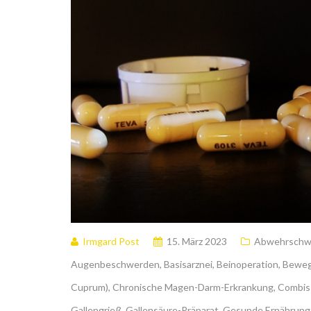
Irmgard Post
15. März 2023
Abwehrschw
Augenbeschwerden
,
Basisarznei
,
Beinoperation
,
Beweg
Cuprum)
,
Chronische Magen-Darm-Erkrankung
,
Combis 
Gallengrieß
,
Gallensäure-Präparat
,
Gesunde Ernährung