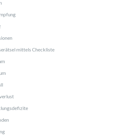
n
Impfung
z
sionen
erätsel mittels Checkliste
am
cum
ll
verlust
lungsdefizite
oden
ng