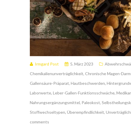
Irmgard Post
5. März 2023
Abwehrschwä
Chemikalienunverträglichkeit
,
Chronische Magen-Darm
Gallensäure-Präparat
,
Hautbeschwerden
,
Hintergrundw
Laborwerte
,
Leber-Gallen-Funktionsschwäche
,
Medika
Nahrungsergänzungsmittel
,
Paleokost
,
Selbstheilungsk
Stoffwechseltypen
,
Überempfindlichkeit
,
Unverträglich
comments