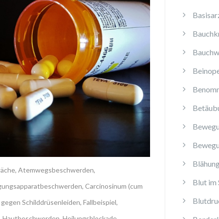
Basisar
Bauchk
Bauchw
Beinope
Benomm
Betäub
Bewegu
Bewegu
Blähun
äche
,
Atemwegsbeschwerden
,
Blut im 
ungsapparatbeschwerden
,
Carcinosinum (cum
Blutdru
gegen Schilddrüsenleiden
,
Fallbeispiel
,
,
Hautbeschwerden
,
Heilungsblockade
,