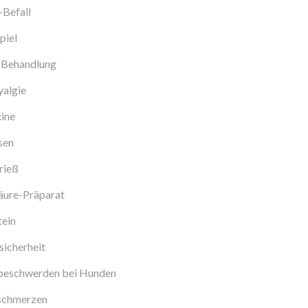
-Befall
piel
 Behandlung
algie
ine
sen
rieß
äure-Präparat
tein
icherheit
beschwerden bei Hunden
schmerzen