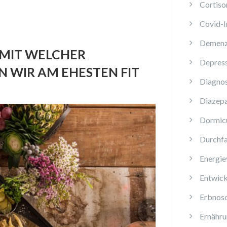
Cortiso
Covid-
Demen
 MIT WELCHER
Depres
 WIR AM EHESTEN FIT
Diagnos
Diazep
Dormi
Durchfa
Energie
Entwick
Erbnos
Ernähru