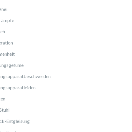
znei
rämpfe
eh
ration
enheit
ungsgefühle
ngsapparatbeschwerden
ngsapparatleiden
gen
Stuhl
ck-Entgleisung