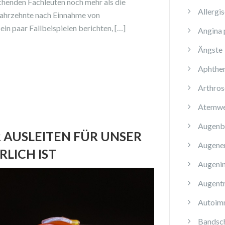
chenden Fachleuten noch mehr als die
Allergi
 Jahrzehnte nach Einnahme von
in paar Fallbeispielen berichten, […]
Angina 
Ängste
Aphthe
Arthros
Atemwe
Augenb
AUSLEITEN FÜR UNSER
Augene
LICH IST
Augenin
Augent
Autoim
Bandsch