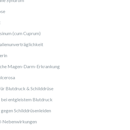
ine Syndrom
ose
t
sinum (cum Cuprum)
lienunverträglichkeit
erin
sche Magen-Darm-Erkrankung
ulcerosa
ür Blutdruck & Schilddrüse
bei entgleistem Blutdruck
gegen Schilddrüsenleiden
ol-Nebenwirkungen