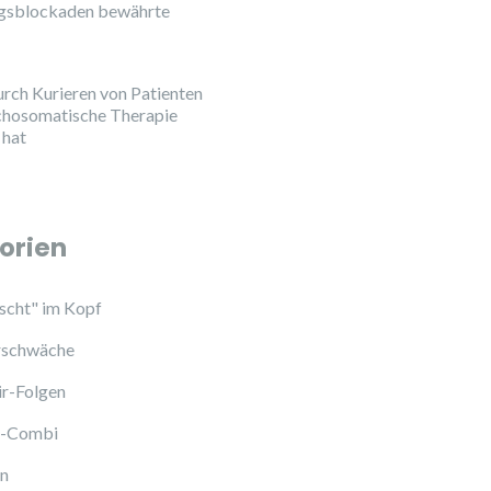
ngsblockaden bewährte
urch Kurieren von Patienten
chosomatische Therapie
 hat
orien
cht" im Kopf
schwäche
ir-Folgen
l-Combi
en