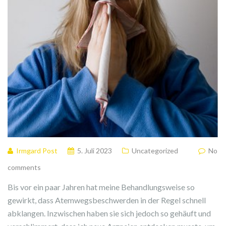
Irmgard Post
5. Juli 2023
Uncategorized
No
comments
Bis vor ein paar Jahren hat meine Behandlungsweise so
gewirkt, dass Atemwegsbeschwerden in der Regel schnell
abklangen. Inzwischen haben sie sich jedoch so gehäuft und