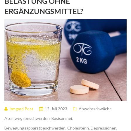
BELASTUNG OHNE
ERGÄNZUNGSMITTEL?
Irmgard Post
12. Juli 2023
Abwehrschwäche
,
Atemwegsbeschwerden
,
Basisarznei
,
Bewegungsapparatbeschwerden
,
Cholesterin
,
Depressionen
,