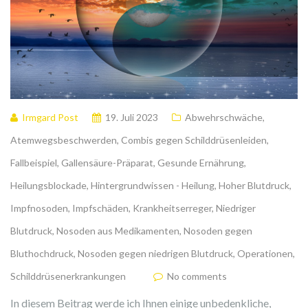
Irmgard Post
19. Juli 2023
Abwehrschwäche
,
Atemwegsbeschwerden
,
Combis gegen Schilddrüsenleiden
,
Fallbeispiel
,
Gallensäure-Präparat
,
Gesunde Ernährung
,
Heilungsblockade
,
Hintergrundwissen - Heilung
,
Hoher Blutdruck
,
Impfnosoden
,
Impfschäden
,
Krankheitserreger
,
Niedriger
Blutdruck
,
Nosoden aus Medikamenten
,
Nosoden gegen
Bluthochdruck
,
Nosoden gegen niedrigen Blutdruck
,
Operationen
,
Schilddrüsenerkrankungen
No comments
In diesem Beitrag werde ich Ihnen einige unbedenkliche,