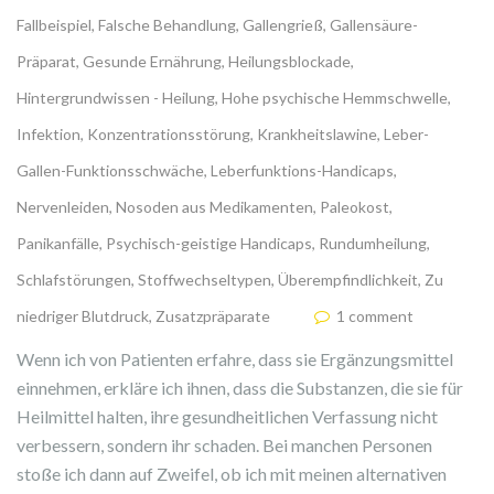
Fallbeispiel
,
Falsche Behandlung
,
Gallengrieß
,
Gallensäure-
Präparat
,
Gesunde Ernährung
,
Heilungsblockade
,
Hintergrundwissen - Heilung
,
Hohe psychische Hemmschwelle
,
Infektion
,
Konzentrationsstörung
,
Krankheitslawine
,
Leber-
Gallen-Funktionsschwäche
,
Leberfunktions-Handicaps
,
Nervenleiden
,
Nosoden aus Medikamenten
,
Paleokost
,
Panikanfälle
,
Psychisch-geistige Handicaps
,
Rundumheilung
,
Schlafstörungen
,
Stoffwechseltypen
,
Überempfindlichkeit
,
Zu
niedriger Blutdruck
,
Zusatzpräparate
1 comment
Wenn ich von Patienten erfahre, dass sie Ergänzungsmittel
einnehmen, erkläre ich ihnen, dass die Substanzen, die sie für
Heilmittel halten, ihre gesundheitlichen Verfassung nicht
verbessern, sondern ihr schaden. Bei manchen Personen
stoße ich dann auf Zweifel, ob ich mit meinen alternativen