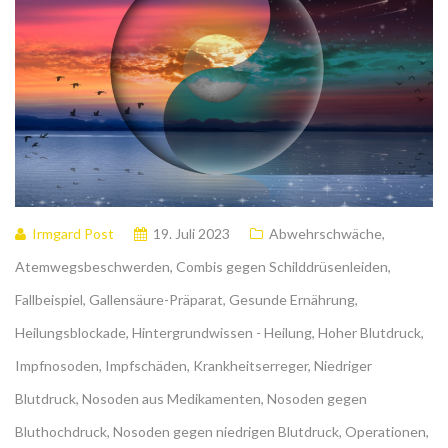
Irmgard Post
19. Juli 2023
Abwehrschwäche
,
Atemwegsbeschwerden
,
Combis gegen Schilddrüsenleiden
,
Fallbeispiel
,
Gallensäure-Präparat
,
Gesunde Ernährung
,
Heilungsblockade
,
Hintergrundwissen - Heilung
,
Hoher Blutdruck
,
Impfnosoden
,
Impfschäden
,
Krankheitserreger
,
Niedriger
Blutdruck
,
Nosoden aus Medikamenten
,
Nosoden gegen
Bluthochdruck
,
Nosoden gegen niedrigen Blutdruck
,
Operationen
,