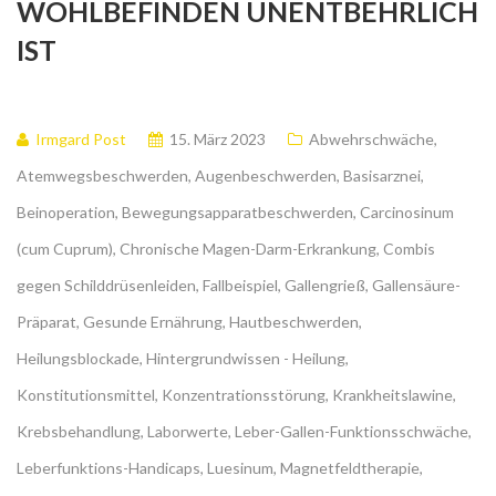
WOHLBEFINDEN UNENTBEHRLICH
IST
Irmgard Post
15. März 2023
Abwehrschwäche
,
Atemwegsbeschwerden
,
Augenbeschwerden
,
Basisarznei
,
Beinoperation
,
Bewegungsapparatbeschwerden
,
Carcinosinum
(cum Cuprum)
,
Chronische Magen-Darm-Erkrankung
,
Combis
gegen Schilddrüsenleiden
,
Fallbeispiel
,
Gallengrieß
,
Gallensäure-
Präparat
,
Gesunde Ernährung
,
Hautbeschwerden
,
Heilungsblockade
,
Hintergrundwissen - Heilung
,
Konstitutionsmittel
,
Konzentrationsstörung
,
Krankheitslawine
,
Krebsbehandlung
,
Laborwerte
,
Leber-Gallen-Funktionsschwäche
,
Leberfunktions-Handicaps
,
Luesinum
,
Magnetfeldtherapie
,