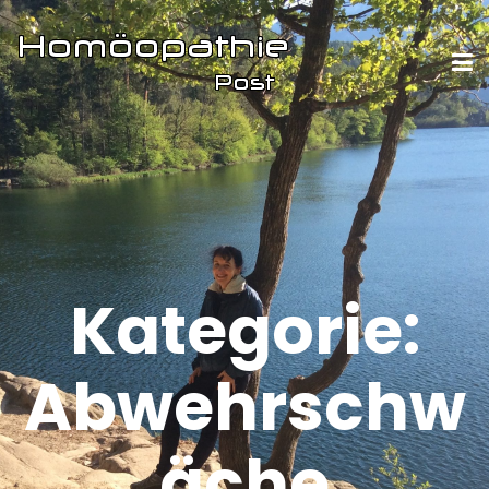
Kategorie:
Abwehrschw
äche