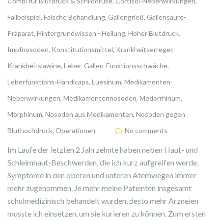
Combi für Blutdruck & Schilddrüse
,
Cortisol-Nebenwirkungen
,
Fallbeispiel
,
Falsche Behandlung
,
Gallengrieß
,
Gallensäure-
Präparat
,
Hintergrundwissen - Heilung
,
Hoher Blutdruck
,
Impfnosoden
,
Konstitutionsmittel
,
Krankheitserreger
,
Krankheitslawine
,
Leber-Gallen-Funktionsschwäche
,
Leberfunktions-Handicaps
,
Luesinum
,
Medikamenten-
Nebenwirkungen
,
Medikamentennosoden
,
Medorrhinum
,
Morphinum
,
Nosoden aus Medikamenten
,
Nosoden gegen
Bluthochdruck
,
Operationen
No comments
Im Laufe der letzten 2 Jahrzehnte haben neben Haut- und
Schleimhaut-Beschwerden, die ich kurz aufgreifen werde,
Symptome in den oberen und unteren Atemwegen immer
mehr zugenommen. Je mehr meine Patienten insgesamt
schulmedizinisch behandelt wurden, desto mehr Arzneien
musste ich einsetzen, um sie kurieren zu können. Zum ersten