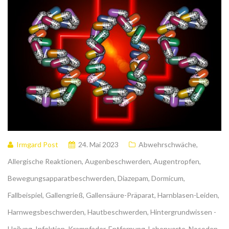
Irmgard Post
24. Mai 2023
Abwehrschwäche
,
Allergische Reaktionen
,
Augenbeschwerden
,
Augentropfen
,
Bewegungsapparatbeschwerden
,
Diazepam
,
Dormicum
,
Fallbeispiel
,
Gallengrieß
,
Gallensäure-Präparat
,
Harnblasen-Leiden
,
Harnwegsbeschwerden
,
Hautbeschwerden
,
Hintergrundwissen -
Heilung
,
Infektion
,
Krampfader-Entfernung
,
Laborwerte
,
Nosoden