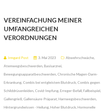
VEREINFACHUNG MEINER
UMFANGREICHEN
VERORDNUNGEN
Irmgard Post
3. Mai 2023
Abwehrschwäche
,
Atemwegsbeschwerden
,
Basisarznei
,
Bewegungsapparatbeschwerden
,
Chronische Magen-Darm-
Erkrankung
,
Combis bei entgleistem Blutdruck
,
Combis gegen
Schilddrüsenleiden
,
Covid-Impfung
,
Erreger-Befall
,
Fallbeispiel
,
Gallengrieß
,
Gallensäure-Präparat
,
Harnwegsbeschwerden
,
Hintergrundwissen - Heilung
,
Hoher Blutdruck
,
Hormonelle