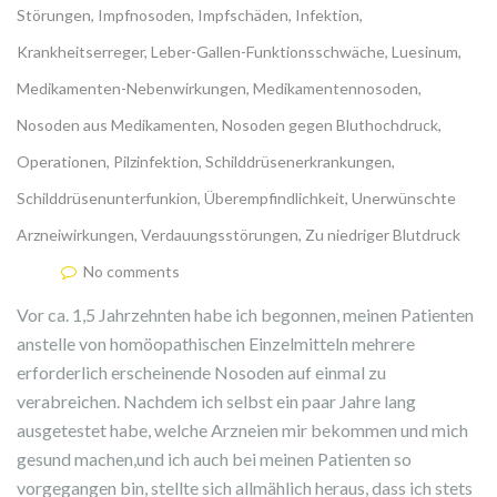
Störungen
,
Impfnosoden
,
Impfschäden
,
Infektion
,
Krankheitserreger
,
Leber-Gallen-Funktionsschwäche
,
Luesinum
,
Medikamenten-Nebenwirkungen
,
Medikamentennosoden
,
Nosoden aus Medikamenten
,
Nosoden gegen Bluthochdruck
,
Operationen
,
Pilzinfektion
,
Schilddrüsenerkrankungen
,
Schilddrüsenunterfunkion
,
Überempfindlichkeit
,
Unerwünschte
Arzneiwirkungen
,
Verdauungsstörungen
,
Zu niedriger Blutdruck
No comments
Vor ca. 1,5 Jahrzehnten habe ich begonnen, meinen Patienten
anstelle von homöopathischen Einzelmitteln mehrere
erforderlich erscheinende Nosoden auf einmal zu
verabreichen. Nachdem ich selbst ein paar Jahre lang
ausgetestet habe, welche Arzneien mir bekommen und mich
gesund machen,und ich auch bei meinen Patienten so
vorgegangen bin, stellte sich allmählich heraus, dass ich stets