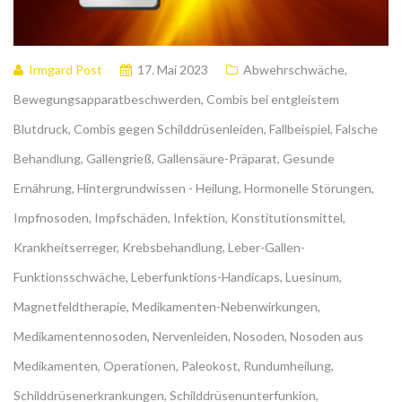
Irmgard Post
17. Mai 2023
Abwehrschwäche
,
Bewegungsapparatbeschwerden
,
Combis bei entgleistem
Blutdruck
,
Combis gegen Schilddrüsenleiden
,
Fallbeispiel
,
Falsche
Behandlung
,
Gallengrieß
,
Gallensäure-Präparat
,
Gesunde
Ernährung
,
Hintergrundwissen - Heilung
,
Hormonelle Störungen
,
Impfnosoden
,
Impfschäden
,
Infektion
,
Konstitutionsmittel
,
Krankheitserreger
,
Krebsbehandlung
,
Leber-Gallen-
Funktionsschwäche
,
Leberfunktions-Handicaps
,
Luesinum
,
Magnetfeldtherapie
,
Medikamenten-Nebenwirkungen
,
Medikamentennosoden
,
Nervenleiden
,
Nosoden
,
Nosoden aus
Medikamenten
,
Operationen
,
Paleokost
,
Rundumheilung
,
Schilddrüsenerkrankungen
,
Schilddrüsenunterfunkion
,