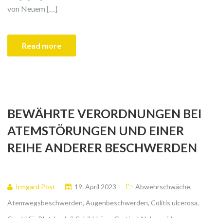
von Neuem […]
Read more
BEWÄHRTE VERORDNUNGEN BEI
ATEMSTÖRUNGEN UND EINER
REIHE ANDERER BESCHWERDEN
Irmgard Post
19. April 2023
Abwehrschwäche
,
Atemwegsbeschwerden
,
Augenbeschwerden
,
Colitis ulcerosa
,