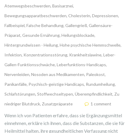
Atemwegsbeschwerden
,
Basisarznei
,
Bewegungsapparatbeschwerden
,
Cholesterin
,
Depressionen
,
Fallbeispiel
,
Falsche Behandlung
,
Gallengrieß
,
Gallensäure-
Präparat
,
Gesunde Ernährung
,
Heilungsblockade
,
Hintergrundwissen - Heilung
,
Hohe psychische Hemmschwelle
,
Infektion
,
Konzentrationsstörung
,
Krankheitslawine
,
Leber-
Gallen-Funktionsschwäche
,
Leberfunktions-Handicaps
,
Nervenleiden
,
Nosoden aus Medikamenten
,
Paleokost
,
Panikanfälle
,
Psychisch-geistige Handicaps
,
Rundumheilung
,
Schlafstörungen
,
Stoffwechseltypen
,
Überempfindlichkeit
,
Zu
niedriger Blutdruck
,
Zusatzpräparate
1 comment
Wenn ich von Patienten erfahre, dass sie Ergänzungsmittel
einnehmen, erkläre ich ihnen, dass die Substanzen, die sie für
Heilmittel halten, ihre gesundheitlichen Verfassung nicht