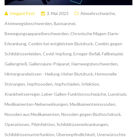
Irmgard Post
3. Mai 2023
Abwehrschwäche
,
Atemwegsbeschwerden
,
Basisarznei
,
Bewegungsapparatbeschwerden
,
Chronische Magen-Darm-
Erkrankung
,
Combis bei entgleistem Blutdruck
,
Combis gegen
Schilddrüsenleiden
,
Covid-Impfung
,
Erreger-Befall
,
Fallbeispiel
,
Gallengrieß
,
Gallensäure-Präparat
,
Harnwegsbeschwerden
,
Hintergrundwissen - Heilung
,
Hoher Blutdruck
,
Hormonelle
Störungen
,
Impfnosoden
,
Impfschäden
,
Infektion
,
Krankheitserreger
,
Leber-Gallen-Funktionsschwäche
,
Luesinum
,
Medikamenten-Nebenwirkungen
,
Medikamentennosoden
,
Nosoden aus Medikamenten
,
Nosoden gegen Bluthochdruck
,
Operationen
,
Pilzinfektion
,
Schilddrüsenerkrankungen
,
Schilddrüsenunterfunkion
,
Überempfindlichkeit
,
Unerwünschte