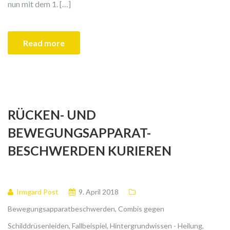
nun mit dem 1. […]
Read more
RÜCKEN- UND
BEWEGUNGSAPPARAT-
BESCHWERDEN KURIEREN
Irmgard Post
9. April 2018
Bewegungsapparatbeschwerden
,
Combis gegen
Schilddrüsenleiden
,
Fallbeispiel
,
Hintergrundwissen - Heilung
,