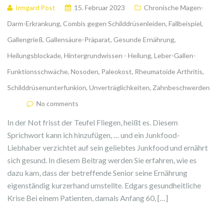
Irmgard Post
15. Februar 2023
Chronische Magen-
Darm-Erkrankung
,
Combis gegen Schilddrüsenleiden
,
Fallbeispiel
,
Gallengrieß
,
Gallensäure-Präparat
,
Gesunde Ernährung
,
Heilungsblockade
,
Hintergrundwissen - Heilung
,
Leber-Gallen-
Funktionsschwäche
,
Nosoden
,
Paleokost
,
Rheumatoide Arthritis
,
Schilddrüsenunterfunkion
,
Unverträglichkeiten
,
Zahnbeschwerden
No comments
In der Not frisst der Teufel Fliegen, heißt es. Diesem
Sprichwort kann ich hinzufügen, … und ein Junkfood-
Liebhaber verzichtet auf sein geliebtes Junkfood und ernährt
sich gesund. In diesem Beitrag werden Sie erfahren, wie es
dazu kam, dass der betreffende Senior seine Ernährung
eigenständig kurzerhand umstellte. Edgars gesundheitliche
Krise Bei einem Patienten, damals Anfang 60, […]