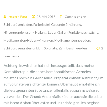
Irmgard Post
28. Mai 2018
Combis gegen
Schilddrüsenleiden
,
Fallbeispiel
,
Gesunde Ernährung
,
Hintergrundwissen - Heilung
,
Leber-Gallen-Funktionsschwäche
,
Medikamenten-Nebenwirkungen
,
Medikamentennosoden
,
Schilddrüsenunterfunkion
,
Solunate
,
Zahnbeschwerden
2
comments
Achtung: Inzwischen hat sich herausgestellt, dass meine
Kombitherapie, die neben homöopathischen Arzneien
meistens noch ein Gallensäure-Präparat enthält, ausreicht, um
auf Solunate verzichten zu können. Überhaupt empfehle ich
die letztgenannten Substanzen allenfalls ausnahmsweise zu
verwenden. Der Grund: Andernfalls können auch sie die Leber
mit ihrem Abbau überlasten und uns schädigen. Ich beginne