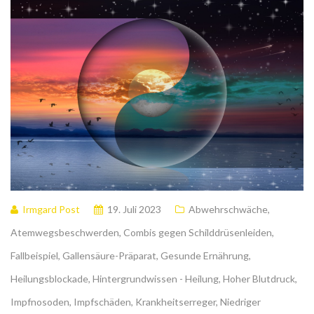
Irmgard Post
19. Juli 2023
Abwehrschwäche
,
Atemwegsbeschwerden
,
Combis gegen Schilddrüsenleiden
,
Fallbeispiel
,
Gallensäure-Präparat
,
Gesunde Ernährung
,
Heilungsblockade
,
Hintergrundwissen - Heilung
,
Hoher Blutdruck
,
Impfnosoden
,
Impfschäden
,
Krankheitserreger
,
Niedriger