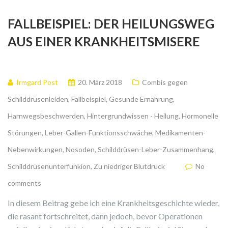
FALLBEISPIEL: DER HEILUNGSWEG
AUS EINER KRANKHEITSMISERE
Irmgard Post
20. März 2018
Combis gegen
Schilddrüsenleiden
,
Fallbeispiel
,
Gesunde Ernährung
,
Harnwegsbeschwerden
,
Hintergrundwissen - Heilung
,
Hormonelle
Störungen
,
Leber-Gallen-Funktionsschwäche
,
Medikamenten-
Nebenwirkungen
,
Nosoden
,
Schilddrüsen-Leber-Zusammenhang
,
Schilddrüsenunterfunkion
,
Zu niedriger Blutdruck
No
comments
In diesem Beitrag gebe ich eine Krankheitsgeschichte wieder,
die rasant fortschreitet, dann jedoch, bevor Operationen