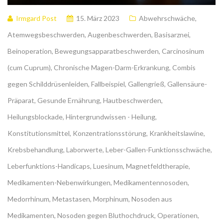
Irmgard Post
15. März 2023
Abwehrschwäche
,
Atemwegsbeschwerden
,
Augenbeschwerden
,
Basisarznei
,
Beinoperation
,
Bewegungsapparatbeschwerden
,
Carcinosinum
(cum Cuprum)
,
Chronische Magen-Darm-Erkrankung
,
Combis
gegen Schilddrüsenleiden
,
Fallbeispiel
,
Gallengrieß
,
Gallensäure-
Präparat
,
Gesunde Ernährung
,
Hautbeschwerden
,
Heilungsblockade
,
Hintergrundwissen - Heilung
,
Konstitutionsmittel
,
Konzentrationsstörung
,
Krankheitslawine
,
Krebsbehandlung
,
Laborwerte
,
Leber-Gallen-Funktionsschwäche
,
Leberfunktions-Handicaps
,
Luesinum
,
Magnetfeldtherapie
,
Medikamenten-Nebenwirkungen
,
Medikamentennosoden
,
Medorrhinum
,
Metastasen
,
Morphinum
,
Nosoden aus
Medikamenten
,
Nosoden gegen Bluthochdruck
,
Operationen
,