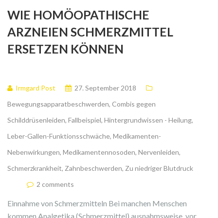
WIE HOMÖOPATHISCHE
ARZNEIEN SCHMERZMITTEL
ERSETZEN KÖNNEN
Irmgard Post
27. September 2018
Bewegungsapparatbeschwerden
,
Combis gegen
Schilddrüsenleiden
,
Fallbeispiel
,
Hintergrundwissen - Heilung
,
Leber-Gallen-Funktionsschwäche
,
Medikamenten-
Nebenwirkungen
,
Medikamentennosoden
,
Nervenleiden
,
Schmerzkrankheit
,
Zahnbeschwerden
,
Zu niedriger Blutdruck
2 comments
Einnahme von Schmerzmitteln Bei manchen Menschen
kommen Analgetika (Schmerzmittel) ausnahmsweise, vor