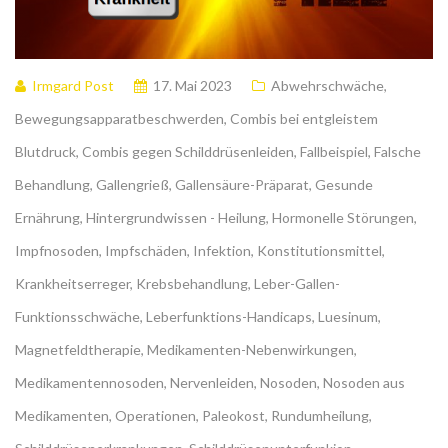
Irmgard Post
17. Mai 2023
Abwehrschwäche
,
Bewegungsapparatbeschwerden
,
Combis bei entgleistem
Blutdruck
,
Combis gegen Schilddrüsenleiden
,
Fallbeispiel
,
Falsche
Behandlung
,
Gallengrieß
,
Gallensäure-Präparat
,
Gesunde
Ernährung
,
Hintergrundwissen - Heilung
,
Hormonelle Störungen
,
Impfnosoden
,
Impfschäden
,
Infektion
,
Konstitutionsmittel
,
Krankheitserreger
,
Krebsbehandlung
,
Leber-Gallen-
Funktionsschwäche
,
Leberfunktions-Handicaps
,
Luesinum
,
Magnetfeldtherapie
,
Medikamenten-Nebenwirkungen
,
Medikamentennosoden
,
Nervenleiden
,
Nosoden
,
Nosoden aus
Medikamenten
,
Operationen
,
Paleokost
,
Rundumheilung
,