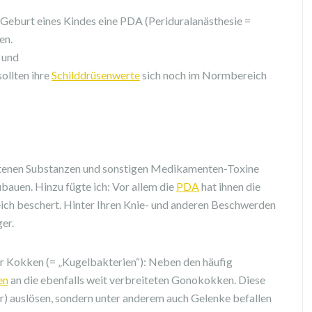
r Geburt eines Kindes eine PDA (Periduralanästhesie =
en.
 und
ollten ihre
Schilddrüsenwerte
sich noch im Normbereich
tenen Substanzen und sonstigen Medikamenten-Toxine
auen. Hinzu fügte ich: Vor allem die
PDA
hat ihnen die
eich beschert. Hinter Ihren Knie- und anderen Beschwerden
er.
der Kokken (= „Kugelbakterien“): Neben den häufig
en
an die ebenfalls weit verbreiteten Gonokokken. Diese
r) auslösen, sondern unter anderem auch Gelenke befallen