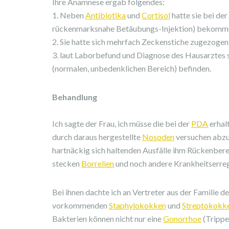
Ihre Anamnese ergab folgendes:
1. Neben
Antibiotika
und
Cortisol
hatte sie bei de
rückenmarksnahe Betäubungs-Injektion) bekomm
2. Sie hatte sich mehrfach Zeckenstiche zugezogen
3. laut Laborbefund und Diagnose des Hausarztes s
(normalen, unbedenklichen Bereich) befinden.
Behandlung
Ich sagte der Frau, ich müsse die bei der
PDA
erhal
durch daraus hergestellte
Nosoden
versuchen abzub
hartnäckig sich haltenden Ausfälle ihm Rückenber
stecken
Borrelien
und noch andere Krankheitserreg
Bei ihnen dachte ich an Vertreter aus der Familie 
vorkommenden
Staphylokokken
und
Streptokokk
Bakterien können nicht nur eine
Gonorrhoe
(Trippe