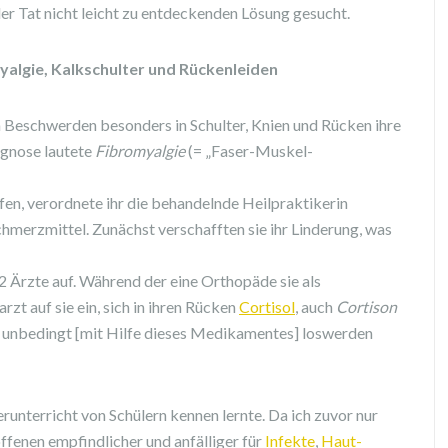
der Tat nicht leicht zu entdeckenden Lösung gesucht.
omyalgie, Kalkschulter und Rückenleiden
gen Beschwerden besonders in Schulter, Knien und Rücken ihre
agnose lautete
Fibromyalgie
(= „Faser-Muskel-
fen, verordnete ihr die behandelnde Heilpraktikerin
merzmittel. Zunächst verschafften sie ihr Linderung, was
2 Ärzte auf. Während der eine Orthopäde sie als
zt auf sie ein, sich in ihren Rücken
Cortisol
, auch
Cortison
ung unbedingt [mit Hilfe dieses Medikamentes] loswerden
derunterricht von Schülern kennen lernte. Da ich zuvor nur
offenen empfindlicher und anfälliger für
Infekte
,
Haut-