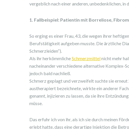
vergeblich nach einer anderen, unbedenklichen, in 
1. Fallbeispiel: Patientin mit Borreliose, Fibr
So erging es einer Frau, 43, die wegen ihrer hefti
Berufstätigkeit aufgeben musste. Die ärztliche Di
Schmerzleiden“).
Als ihr herkömmliche
Schmerzmittel
nicht mehr hal
nacheinander verschiedene alternative Komplex-Sch
jedoch bald nachließ.
Schmerz geplagt und verzweifelt suchte sie erneut 
austherapiert bezeichnete, wirkte ein anderer Fachar
genannt, injizieren zu lassen, da sie ihre Entzünd
müsse.
Das erfuhr ich von ihr, als ich sie durch meinen För
erlebt hatte, dass eine derartige Injektion die Betr