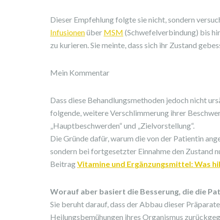
Dieser Empfehlung folgte sie nicht, sondern versuch
Infusionen
über
MSM
(Schwefelverbindung) bis hi
zu kurieren. Sie meinte, dass sich ihr Zustand gebes
Mein Kommentar
Dass diese Behandlungsmethoden jedoch nicht ursä
folgende, weitere Verschlimmerung ihrer Beschwerd
„Hauptbeschwerden“ und „Zielvorstellung“.
Die Gründe dafür, warum die von der Patientin an
sondern bei fortgesetzter Einnahme den Zustand nu
Beitrag
Vitamine und Ergänzungsmittel: Was hil
Worauf aber basiert die Besserung, die die Pa
Sie beruht darauf, dass der Abbau dieser Präparat
Heilungsbemühungen ihres Organismus zurückgeg