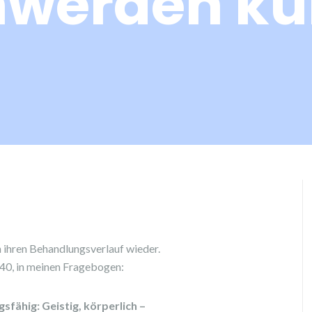
werden ku
n ihren Behandlungsverlauf wieder.
40, in meinen Fragebogen:
gsfähig: Geistig, körperlich –