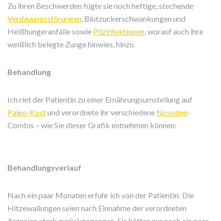
Zu ihren Beschwerden fügte sie noch heftige, stechende
Verdauungsstörungen
, Blutzuckerschwankungen und
Heißhungeranfälle sowie
Pilzinfektionen
, worauf auch ihre
weißlich belegte Zunge hinwies, hinzu.
Behandlung
Ich riet der Patientin zu einer Ernährungsumstellung auf
Paleo-Kost
und verordnete ihr verschiedene
Nosoden
-
Combis – wie Sie dieser Grafik entnehmen können:
Behandlungsverlauf
Nach ein paar Monaten erfuhr ich von der Patientin: Die
Hitzewallungen seien nach Einnahme der verordneten
Arzneien stark zurückgegangen. Sie hätten nur noch ein paar