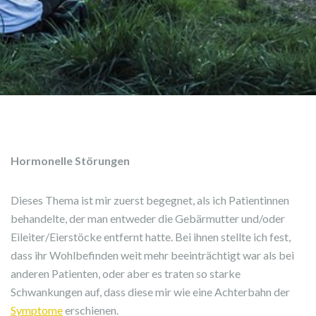
Hormonelle Störungen
Dieses Thema ist mir zuerst begegnet, als ich Patientinnen
behandelte, der man entweder die Gebärmutter und/oder
Eileiter/Eierstöcke entfernt hatte. Bei ihnen stellte ich fest,
dass ihr Wohlbefinden weit mehr beeinträchtigt war als bei
anderen Patienten, oder aber es traten so starke
Schwankungen auf, dass diese mir wie eine Achterbahn der
Symptome
erschienen.