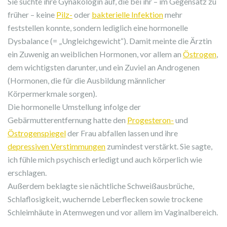
Sie suchte ihre Gynäkologin auf, die bei ihr – im Gegensatz zu
früher – keine
Pilz-
oder
bakterielle Infektion
mehr
feststellen konnte, sondern lediglich eine hormonelle
Dysbalance (= „Ungleichgewicht“). Damit meinte die Ärztin
ein Zuwenig an weiblichen Hormonen, vor allem an
Östrogen
,
dem wichtigsten darunter, und ein Zuviel an Androgenen
(Hormonen, die für die Ausbildung männlicher
Körpermerkmale sorgen).
Die hormonelle Umstellung infolge der
Gebärmutterentfernung hatte den
Progesteron-
und
Östrogenspiegel
der Frau abfallen lassen und ihre
depressiven Verstimmungen
zumindest verstärkt. Sie sagte,
ich fühle mich psychisch erledigt und auch körperlich wie
erschlagen.
Außerdem beklagte sie nächtliche Schweißausbrüche,
Schlaflosigkeit, wuchernde Leberflecken sowie trockene
Schleimhäute in Atemwegen und vor allem im Vaginalbereich.