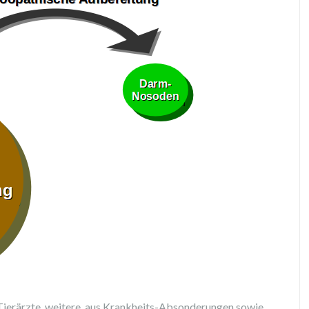
ierärzte, weitere, aus Krankheits-Absonderungen sowie