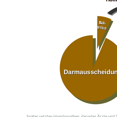
Später setzten Homöopathen, darunter Ärzte und T