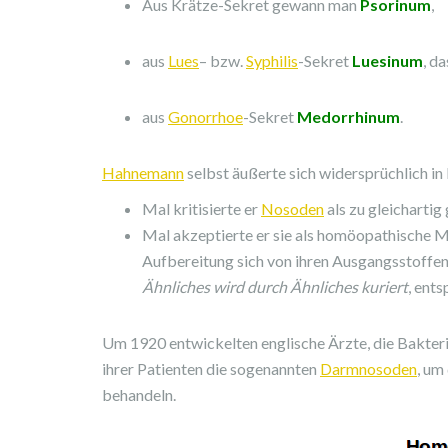
Aus Krätze-Sekret gewann man
Psorinum
,
aus
Lues
– bzw.
Syphilis
-Sekret
Luesinum
, d
aus
Gonorrhoe
-Sekret
Medorrhinum
.
Hahnemann
selbst äußerte sich widersprüchlich in
Mal kritisierte er
Nosoden
als zu gleichartig
Mal akzeptierte er sie als homöopathische Mi
Aufbereitung sich von ihren Ausgangsstoffen
Ähnliches wird durch Ähnliches kuriert
, ents
Um 1920 entwickelten englische Ärzte, die Bakte
ihrer Patienten die sogenannten
Darmnosoden
, um
behandeln.