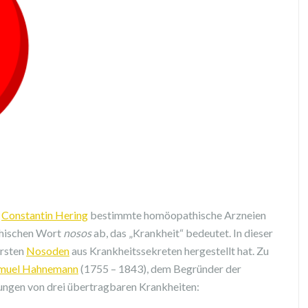
t
Constantin Hering
bestimmte homöopathische Arzneien
chischen Wort
nosos
ab, das „Krankheit“ bedeutet. In dieser
ersten
Nosoden
aus Krankheitssekreten hergestellt hat. Zu
muel Hahnemann
(1755 – 1843), dem Begründer der
ungen von drei übertragbaren Krankheiten: