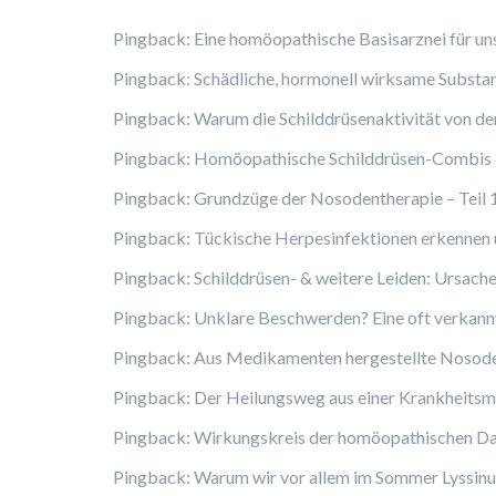
Pingback:
Eine homöopathische Basisarznei für uns 
Pingback:
Schädliche, hormonell wirksame Substan
Pingback:
Warum die Schilddrüsenaktivität von de
Pingback:
Homöopathische Schilddrüsen-Combis 
Pingback:
Grundzüge der Nosodentherapie – Teil 
Pingback:
Tückische Herpesinfektionen erkennen 
Pingback:
Schilddrüsen- & weitere Leiden: Ursach
Pingback:
Unklare Beschwerden? Eine oft verkann
Pingback:
Aus Medikamenten hergestellte Nosode
Pingback:
Der Heilungsweg aus einer Krankheitsm
Pingback:
Wirkungskreis der homöopathischen D
Pingback:
Warum wir vor allem im Sommer Lyssin