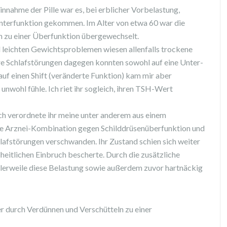
Einnahme der Pille war es, bei erblicher Vorbelastung,
unterfunktion gekommen. Im Alter von etwa 60 war die
n zu einer Überfunktion übergewechselt.
 leichten Gewichtsproblemen wiesen allenfalls trockene
hre Schlafstörungen dagegen konnten sowohl auf eine Unter-
uf einen Shift (veränderte Funktion) kam mir aber
hr unwohl fühle. Ich riet ihr sogleich, ihren TSH-Wert
ch verordnete ihr meine unter anderem aus einem
he Arznei-Kombination gegen Schilddrüsenüberfunktion und
chlafstörungen verschwanden. Ihr Zustand schien sich weiter
dheitlichen Einbruch bescherte. Durch die zusätzliche
lerweile diese Belastung sowie außerdem zuvor hartnäckig
 durch Verdünnen und Verschütteln zu einer