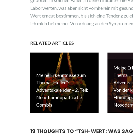
geboten. In solchen Fällen, in denen mitunter die B
Laborwerten, was aber nicht vornherein mit gesunder
Wert erneut bestimmen, bis sich eine Tendenz zu e
ich mich bei meiner Verordnung an den Symptomen
RELATED ARTICLES
Meine Er
Meine Erkenntnisse zum
Thema „H
Thema „Heilen“:
Adventska
Adventskalender – 2. Teil:
Von der k
Neue homöopathische
Homöopat
Combis
Nosodent
19 THOUGHTS TO “
TSH-WERT: WAS SAGT