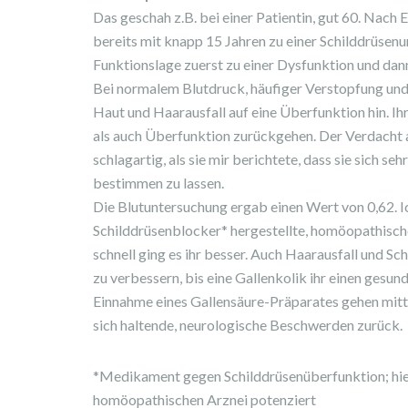
Das geschah z.B. bei einer Patientin, gut 60. Nach 
bereits mit knapp 15 Jahren zu einer Schilddrüsen
Funktionslage zuerst zu einer Dysfunktion und dan
Bei normalem Blutdruck, häufiger Verstopfung und
Haut und Haarausfall auf eine Überfunktion hin. I
als auch Überfunktion zurückgehen. Der Verdacht a
schlagartig, als sie mir berichtete, dass sie sich se
bestimmen zu lassen.
Die Blutuntersuchung ergab einen Wert von 0,62. I
Schilddrüsenblocker* hergestellte, homöopathisc
schnell ging es ihr besser. Auch Haarausfall und S
zu verbessern, bis eine Gallenkolik ihr einen gesun
Einnahme eines Gallensäure-Präparates gehen mitt
sich haltende, neurologische Beschwerden zurück.
*Medikament gegen Schilddrüsenüberfunktion; hier
homöopathischen Arznei potenziert