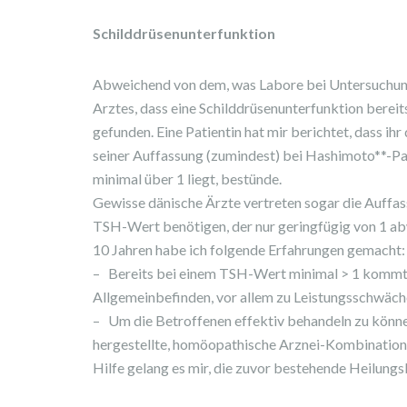
Schilddrüsenunterfunktion
Abweichend von dem, was Labore bei Untersuchung
Arztes, dass eine Schilddrüsenunterfunktion berei
gefunden. Eine Patientin hat mir berichtet, dass ih
seiner Auffassung (zumindest) bei Hashimoto**-Pa
minimal über 1 liegt, bestünde.
Gewisse dänische Ärzte vertreten sogar die Auffass
TSH-Wert benötigen, der nur geringfügig von 1 abw
10 Jahren habe ich folgende Erfahrungen gemacht:
– Bereits bei einem TSH-Wert minimal > 1 kommt e
Allgemeinbefinden, vor allem zu Leistungsschwäche
– Um die Betroffenen effektiv behandeln zu können
hergestellte, homöopathische Arznei-Kombination g
Hilfe gelang es mir, die zuvor bestehende Heilung