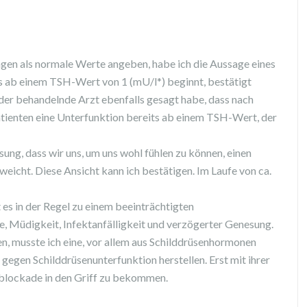
en als normale Werte angeben, habe ich die Aussage eines
ts ab einem TSH-Wert von 1 (mU/l*) beginnt, bestätigt
r der behandelnde Arzt ebenfalls gesagt habe, dass nach
tienten eine Unterfunktion bereits ab einem TSH-Wert, der
ung, dass wir uns, um uns wohl fühlen zu können, einen
eicht. Diese Ansicht kann ich bestätigen. Im Laufe von ca.
s in der Regel zu einem beeinträchtigten
, Müdigkeit, Infektanfälligkeit und verzögerter Genesung.
, musste ich eine, vor allem aus Schilddrüsenhormonen
egen Schilddrüsenunterfunktion herstellen. Erst mit ihrer
sblockade in den Griff zu bekommen.