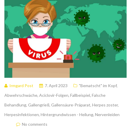
Irmgard Post
7. April 2023
"Bematscht" im Kopf
,
Abwehrschwäche
,
Aciclovir-Folgen
,
Fallbeispiel
,
Falsche
Behandlung
,
Gallengrieß
,
Gallensäure-Präparat
,
Herpes zoster
,
Herpesinfektionen
,
Hintergrundwissen - Heilung
,
Nervenleiden
No comments