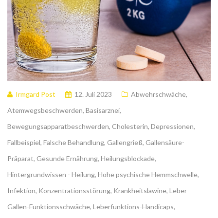
Irmgard Post
12. Juli 2023
Abwehrschwäche
,
Atemwegsbeschwerden
,
Basisarznei
,
Bewegungsapparatbeschwerden
,
Cholesterin
,
Depressionen
,
Fallbeispiel
,
Falsche Behandlung
,
Gallengrieß
,
Gallensäure-
Präparat
,
Gesunde Ernährung
,
Heilungsblockade
,
Hintergrundwissen - Heilung
,
Hohe psychische Hemmschwelle
,
Infektion
,
Konzentrationsstörung
,
Krankheitslawine
,
Leber-
Gallen-Funktionsschwäche
,
Leberfunktions-Handicaps
,