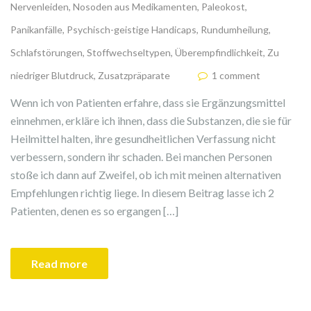
Nervenleiden
,
Nosoden aus Medikamenten
,
Paleokost
,
Panikanfälle
,
Psychisch-geistige Handicaps
,
Rundumheilung
,
Schlafstörungen
,
Stoffwechseltypen
,
Überempfindlichkeit
,
Zu
niedriger Blutdruck
,
Zusatzpräparate
1 comment
Wenn ich von Patienten erfahre, dass sie Ergänzungsmittel
einnehmen, erkläre ich ihnen, dass die Substanzen, die sie für
Heilmittel halten, ihre gesundheitlichen Verfassung nicht
verbessern, sondern ihr schaden. Bei manchen Personen
stoße ich dann auf Zweifel, ob ich mit meinen alternativen
Empfehlungen richtig liege. In diesem Beitrag lasse ich 2
Patienten, denen es so ergangen […]
Read more