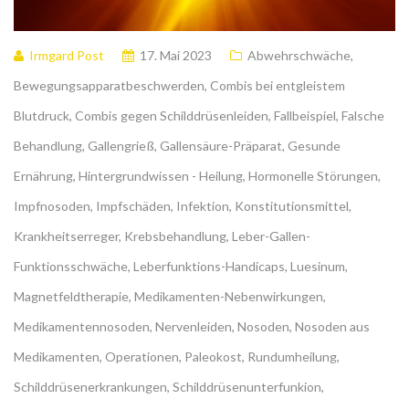
Irmgard Post
17. Mai 2023
Abwehrschwäche
,
Bewegungsapparatbeschwerden
,
Combis bei entgleistem
Blutdruck
,
Combis gegen Schilddrüsenleiden
,
Fallbeispiel
,
Falsche
Behandlung
,
Gallengrieß
,
Gallensäure-Präparat
,
Gesunde
Ernährung
,
Hintergrundwissen - Heilung
,
Hormonelle Störungen
,
Impfnosoden
,
Impfschäden
,
Infektion
,
Konstitutionsmittel
,
Krankheitserreger
,
Krebsbehandlung
,
Leber-Gallen-
Funktionsschwäche
,
Leberfunktions-Handicaps
,
Luesinum
,
Magnetfeldtherapie
,
Medikamenten-Nebenwirkungen
,
Medikamentennosoden
,
Nervenleiden
,
Nosoden
,
Nosoden aus
Medikamenten
,
Operationen
,
Paleokost
,
Rundumheilung
,
Schilddrüsenerkrankungen
,
Schilddrüsenunterfunkion
,