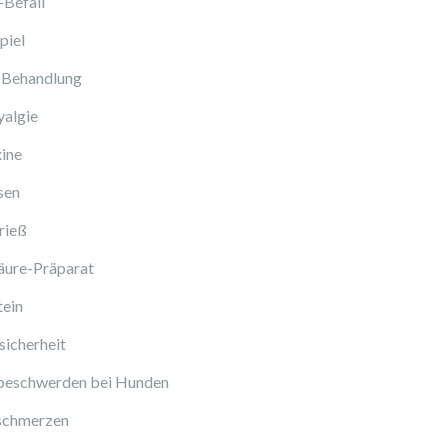
-Befall
piel
 Behandlung
algie
ine
sen
rieß
äure-Präparat
tein
icherheit
beschwerden bei Hunden
schmerzen