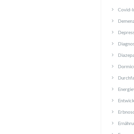
Covid-
Demen
Depres
Diagnos
Diazep
Dormi
Durchfa
Energie
Entwick
Erbnos
Ernähru