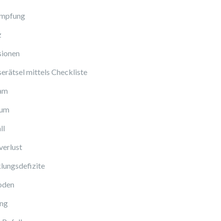
Impfung
z
sionen
erätsel mittels Checkliste
am
cum
ll
verlust
lungsdefizite
oden
ng