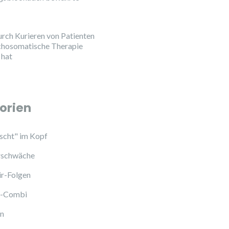
urch Kurieren von Patienten
chosomatische Therapie
 hat
orien
cht" im Kopf
schwäche
ir-Folgen
l-Combi
en