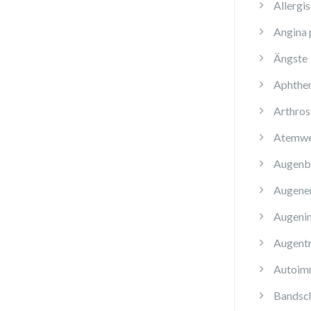
Allergi
Angina 
Ängste
Aphthe
Arthros
Atemwe
Augenb
Augene
Augenin
Augent
Autoim
Bandsch