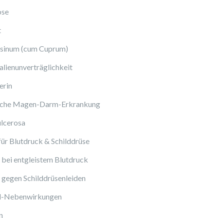
ose
t
sinum (cum Cuprum)
lienunverträglichkeit
erin
sche Magen-Darm-Erkrankung
ulcerosa
ür Blutdruck & Schilddrüse
bei entgleistem Blutdruck
gegen Schilddrüsenleiden
ol-Nebenwirkungen
n