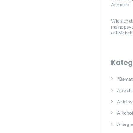
Arzneien
Wie sich d
meine psy
entwickelt
Kateg
"Bemats
Abwehr
Aciclov
Alkoho
Allergi