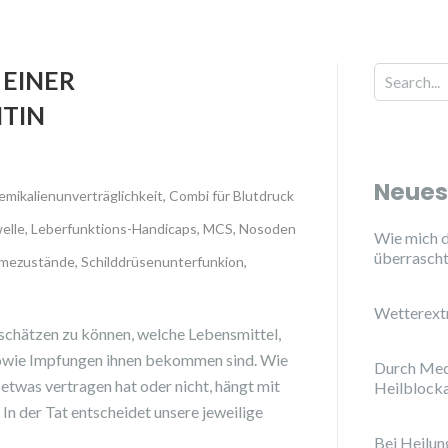
 EINER
Search for
TIN
Neues
mikalienunverträglichkeit
,
Combi für Blutdruck
elle
,
Leberfunktions-Handicaps
,
MCS
,
Nosoden
Wie mich d
überrasch
hmezustände
,
Schilddrüsenunterfunkion
,
Wetterext
schätzen zu können, welche Lebensmittel,
sowie Impfungen ihnen bekommen sind. Wie
Durch Med
 etwas vertragen hat oder nicht, hängt mit
Heilblock
In der Tat entscheidet unsere jeweilige
Bei Heilu