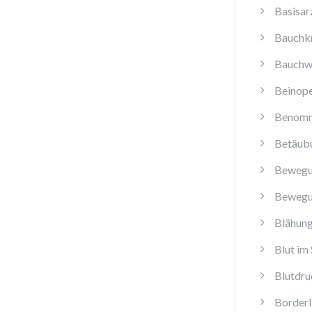
Basisar
Bauchk
Bauchw
Beinope
Benomm
Betäub
Bewegu
Bewegu
Blähun
Blut im 
Blutdru
Borderl