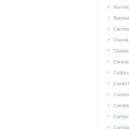
Borreli
Burnou
Carcino
Chemika
Cholest
Chroni
Colitis 
Combi f
Combis 
Combis 
Cortis
Cortiso