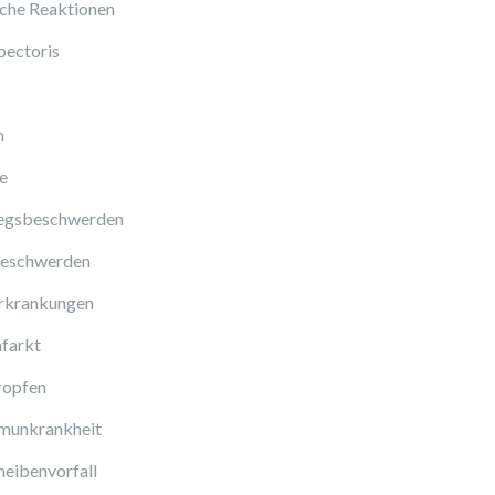
sche Reaktionen
pectoris
n
e
gsbeschwerden
eschwerden
rkrankungen
farkt
ropfen
munkrankheit
eibenvorfall