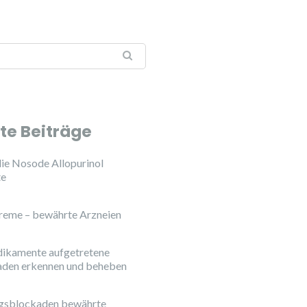
:
te Beiträge
ie Nosode Allopurinol
te
reme – bewährte Arzneien
ikamente aufgetretene
aden erkennen und beheben
ngsblockaden bewährte