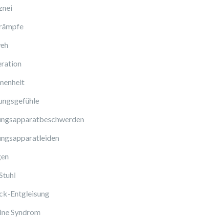
znei
rämpfe
eh
ration
enheit
ungsgefühle
ngsapparatbeschwerden
ngsapparatleiden
gen
Stuhl
ck-Entgleisung
ine Syndrom