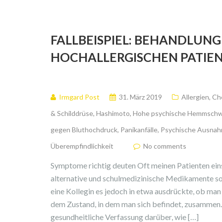
FALLBEISPIEL: BEHANDLUNG
HOCHALLERGISCHEN PATIEN
Irmgard Post
31. März 2019
Allergien
,
Che
& Schilddrüse
,
Hashimoto
,
Hohe psychische Hemmschw
gegen Bluthochdruck
,
Panikanfälle
,
Psychische Ausna
Überempfindlichkeit
No comments
Symptome richtig deuten Oft meinen Patienten ein
alternative und schulmedizinische Medikamente 
eine Kollegin es jedoch in etwa ausdrückte, ob man
dem Zustand, in dem man sich befindet, zusammen. 
gesundheitliche Verfassung darüber, wie […]