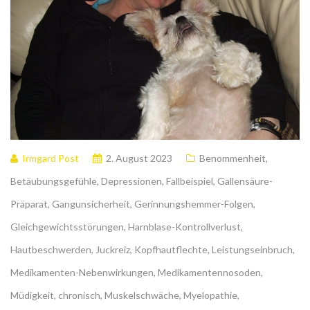
Irmgard Post
2. August 2023
Benommenheit
,
Betäubungsgefühle
,
Depressionen
,
Fallbeispiel
,
Gallensäure-
Präparat
,
Gangunsicherheit
,
Gerinnungshemmer-Folgen
,
Gleichgewichtsstörungen
,
Harnblase-Kontrollverlust
,
Hautbeschwerden
,
Juckreiz
,
Kopfhautflechte
,
Leistungseinbruch
,
Medikamenten-Nebenwirkungen
,
Medikamentennosoden
,
Müdigkeit, chronisch
,
Muskelschwäche
,
Myelopathie
,