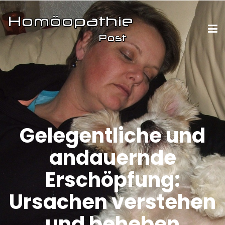
Gelegentliche und
andauernde
Erschöpfung:
Ursachen verstehen
und beheben