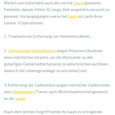
Ähnlich wie Katie hatte auch die von mir
Laura
genannte
Patientin, damals Mitte 50, lange Zeit vergeblich versucht zu
genesen. Vorausgegangen waren bei
Laura
im Laufe ihres
Lebens 3 Operationen:
1. Traumatische Entfernung von Weisheitszähnen,
2.
Uterusmyom-Embolisation
wegen Myomen [Auslösen
eines künstlichen Infarkts, um die Blutzufuhr zu den
gutartigen Gebärmuttertumoren zu unterbrechen und ihnen
dadurch die Lebensgrundlage zu entziehen] und
3. Entfernung der Gallenblase wegen reichlicher Gallensteine
und
Hängangiom
(Tumor, auch
Blutschwämmchen
genannt)
an der
Leber
.
Nach dem letzten Eingriff hatten ihr kaum zu ertragende