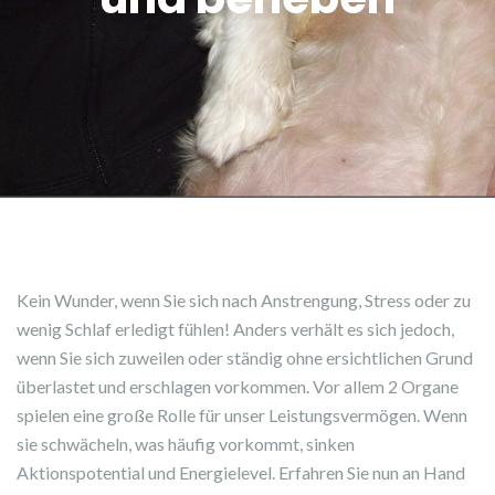
Kein Wunder, wenn Sie sich nach Anstrengung, Stress oder zu
wenig Schlaf erledigt fühlen! Anders verhält es sich jedoch,
wenn Sie sich zuweilen oder ständig ohne ersichtlichen Grund
überlastet und erschlagen vorkommen. Vor allem 2 Organe
spielen eine große Rolle für unser Leistungsvermögen. Wenn
sie schwächeln, was häufig vorkommt, sinken
Aktionspotential und Energielevel. Erfahren Sie nun an Hand