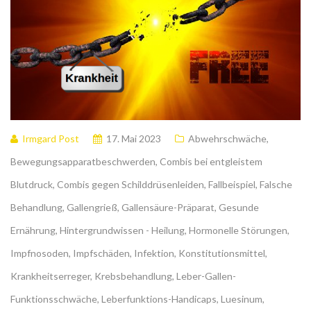
Irmgard Post
17. Mai 2023
Abwehrschwäche
,
Bewegungsapparatbeschwerden
,
Combis bei entgleistem
Blutdruck
,
Combis gegen Schilddrüsenleiden
,
Fallbeispiel
,
Falsche
Behandlung
,
Gallengrieß
,
Gallensäure-Präparat
,
Gesunde
Ernährung
,
Hintergrundwissen - Heilung
,
Hormonelle Störungen
,
Impfnosoden
,
Impfschäden
,
Infektion
,
Konstitutionsmittel
,
Krankheitserreger
,
Krebsbehandlung
,
Leber-Gallen-
Funktionsschwäche
,
Leberfunktions-Handicaps
,
Luesinum
,