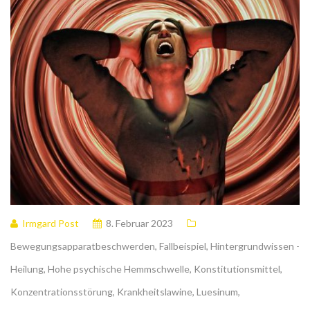
Irmgard Post
8. Februar 2023
Bewegungsapparatbeschwerden
,
Fallbeispiel
,
Hintergrundwissen -
Heilung
,
Hohe psychische Hemmschwelle
,
Konstitutionsmittel
,
Konzentrationsstörung
,
Krankheitslawine
,
Luesinum
,