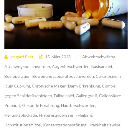
Irmgard Post
15. März 2023
Abwehrschwäche
,
Atemwegsbeschwerden
,
Augenbeschwerden
,
Basisarznei
,
Beinoperation
,
Bewegungsapparatbeschwerden
,
Carcinosinum
(cum Cuprum)
,
Chronische Magen-Darm-Erkrankung
,
Combis
gegen Schilddrüsenleiden
,
Fallbeispiel
,
Gallengrieß
,
Gallensäure-
Präparat
,
Gesunde Ernährung
,
Hautbeschwerden
,
Heilungsblockade
,
Hintergrundwissen - Heilung
,
Konstitutionsmittel
,
Konzentrationsstörung
,
Krankheitslawine
,