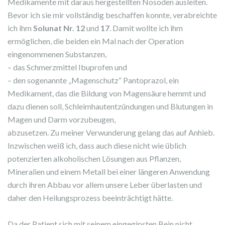
Medikamente mit daraus hergestellten Nosoden ausleiten.
Bevor ich sie mir vollständig beschaffen konnte, verabreichte
ich ihm
Solunat Nr. 12
und
17
. Damit wollte ich ihm
ermöglichen, die beiden ein Mal nach der Operation
eingenommenen Substanzen,
– das Schmerzmittel Ibuprofen und
– den sogenannte „Magenschutz“ Pantoprazol, ein
Medikament, das die Bildung von Magensäure hemmt und
dazu dienen soll, Schleimhautentzündungen und Blutungen in
Magen und Darm vorzubeugen,
abzusetzen. Zu meiner Verwunderung gelang das auf Anhieb.
Inzwischen weiß ich, dass auch diese nicht wie üblich
potenzierten alkoholischen Lösungen aus Pflanzen,
Mineralien und einem Metall bei einer längeren Anwendung
durch ihren Abbau vor allem unsere Leber überlasten und
daher den Heilungsprozess beeinträchtigt hätte.
Da der Patient sich mit seinem eingegipsten Bein nicht