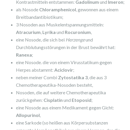
Kontrastmitteln entstammen:
Gadolinum
und
Imeron
;
als Nosode
Chloramphenicol
, gewonnen aus einem
Breitbandantibiotikum;
3 Nosoden aus Muskelentspannungsmitteln:
Atracurium
,
Lyrika
und
Rocuronium
,
eine Nosode, die sich bei
Herzenge
und
Durchblutungsstörungen in der Brust bewährt hat:
Ranexa
;
eine Nosode. die von einem Virusstatikum gegen
Herpes abstammt:
Aciclovir
;
neben meiner Combi
Zytostatika 3
, die aus 3
Chemotherapeutika-Nosoden besteht,
Nosoden, die auf weitere Chemotherapeutika
zurückgehen:
Cisplatin
und
Etoposid
;
eine Nosode aus einem Medikament gegen Gicht:
Allopurinol
,
eine Sarkode (so heißen aus Körpersubstanzen