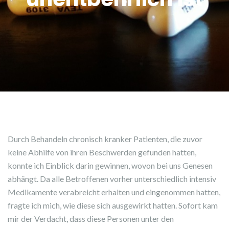
Durch Behandeln chronisch kranker Patienten, die zuvor
keine Abhilfe von ihren Beschwerden gefunden hatten,
konnte ich Einblick darin gewinnen, wovon bei uns Genesen
abhängt. Da alle Betroffenen vorher unterschiedlich intensiv
Medikamente verabreicht erhalten und eingenommen hatten,
fragte ich mich, wie diese sich ausgewirkt hatten. Sofort kam
mir der Verdacht, dass diese Personen unter den