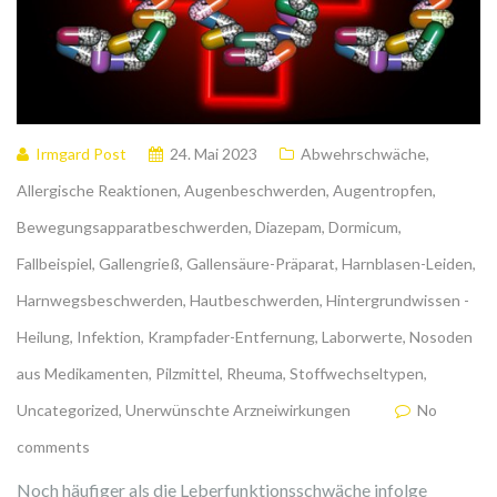
Irmgard Post
24. Mai 2023
Abwehrschwäche
,
Allergische Reaktionen
,
Augenbeschwerden
,
Augentropfen
,
Bewegungsapparatbeschwerden
,
Diazepam
,
Dormicum
,
Fallbeispiel
,
Gallengrieß
,
Gallensäure-Präparat
,
Harnblasen-Leiden
,
Harnwegsbeschwerden
,
Hautbeschwerden
,
Hintergrundwissen -
Heilung
,
Infektion
,
Krampfader-Entfernung
,
Laborwerte
,
Nosoden
aus Medikamenten
,
Pilzmittel
,
Rheuma
,
Stoffwechseltypen
,
Uncategorized
,
Unerwünschte Arzneiwirkungen
No
comments
Noch häufiger als die Leberfunktionsschwäche infolge