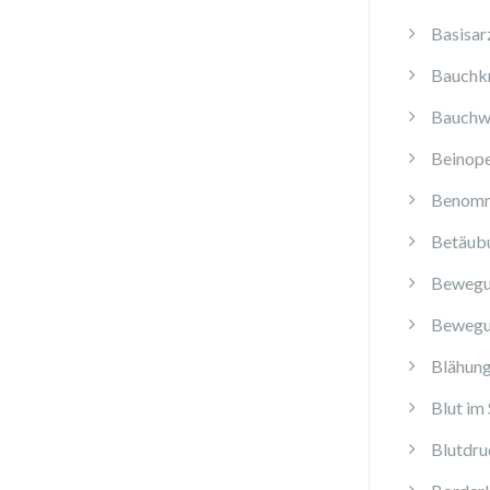
Basisar
Bauchk
Bauchw
Beinope
Benomm
Betäub
Bewegu
Bewegu
Blähun
Blut im 
Blutdru