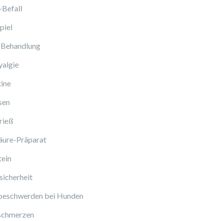
-Befall
piel
 Behandlung
algie
ine
sen
rieß
äure-Präparat
tein
icherheit
beschwerden bei Hunden
schmerzen