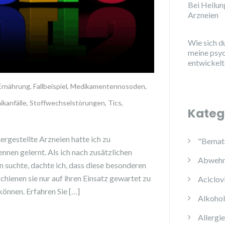
Bei Heilu
Arzneien
Wie sich d
meine psy
entwickelt
Ernährung
,
Fallbeispiel
,
Medikamentennosoden
,
ikanfälle
,
Stoffwechselstörungen
,
Tics
,
Kateg
rgestellte Arzneien hatte ich zu
"Bemats
n gelernt. Als ich nach zusätzlichen
Abwehr
 suchte, dachte ich, dass diese besonderen
chienen sie nur auf ihren Einsatz gewartet zu
Aciclov
önnen. Erfahren Sie […]
Alkoho
Allergi