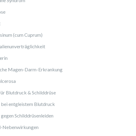
ine Syndrom
ose
t
sinum (cum Cuprum)
lienunverträglichkeit
erin
sche Magen-Darm-Erkrankung
ulcerosa
ür Blutdruck & Schilddrüse
bei entgleistem Blutdruck
gegen Schilddrüsenleiden
ol-Nebenwirkungen