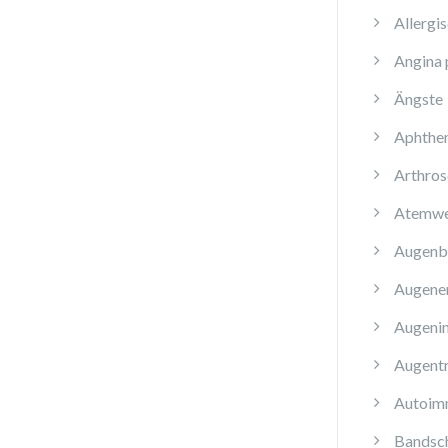
Allergi
Angina 
Ängste
Aphthe
Arthros
Atemwe
Augenb
Augene
Augenin
Augent
Autoim
Bandsch