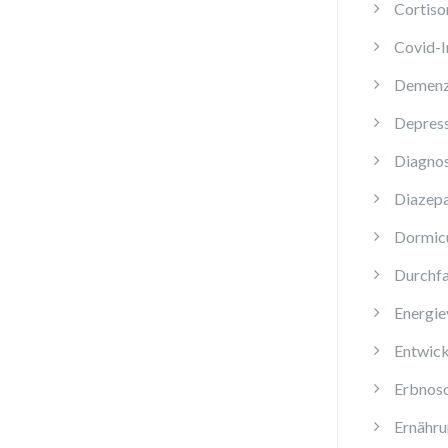
Cortiso
Covid-
Demen
Depres
Diagnos
Diazep
Dormi
Durchfa
Energie
Entwick
Erbnos
Ernähru