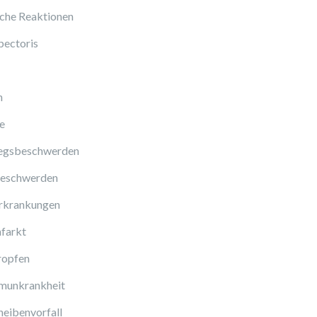
sche Reaktionen
pectoris
n
e
gsbeschwerden
eschwerden
rkrankungen
farkt
ropfen
munkrankheit
eibenvorfall