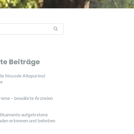
te Beiträge
ie Nosode Allopurinol
te
reme – bewährte Arzneien
ikamente aufgetretene
aden erkennen und beheben