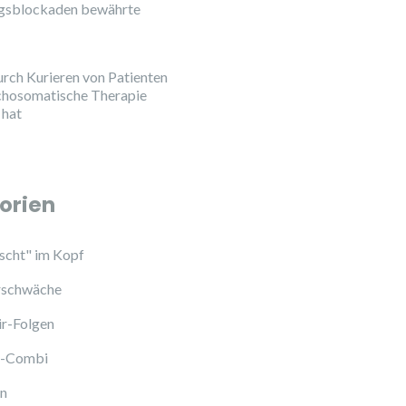
ngsblockaden bewährte
urch Kurieren von Patienten
chosomatische Therapie
 hat
orien
cht" im Kopf
schwäche
ir-Folgen
l-Combi
en