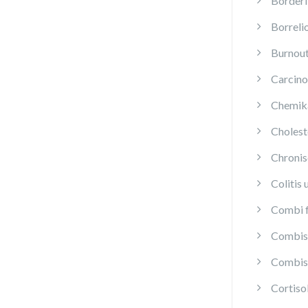
Borderl
Borreli
Burnou
Carcino
Chemika
Cholest
Chroni
Colitis 
Combi f
Combis 
Combis 
Cortis