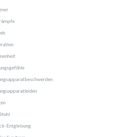
znei
rämpfe
eh
ration
enheit
ungsgefühle
ngsapparatbeschwerden
ngsapparatleiden
gen
Stuhl
ck-Entgleisung