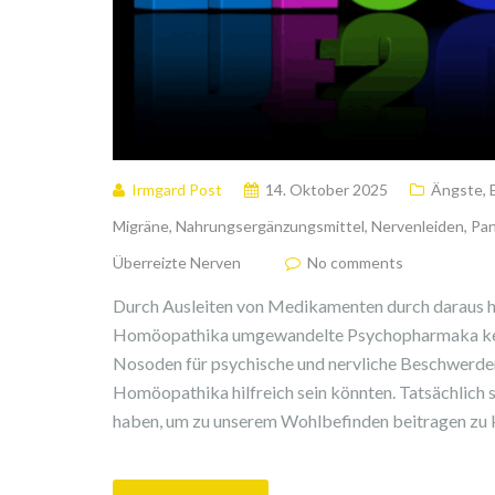
Irmgard Post
14. Oktober 2025
Ängste
,
Migräne
,
Nahrungsergänzungsmittel
,
Nervenleiden
,
Pan
Überreizte Nerven
No comments
Durch Ausleiten von Medikamenten durch daraus he
Homöopathika umgewandelte Psychopharmaka kenne
Nosoden für psychische und nervliche Beschwerden
Homöopathika hilfreich sein könnten. Tatsächlich s
haben, um zu unserem Wohlbefinden beitragen zu k