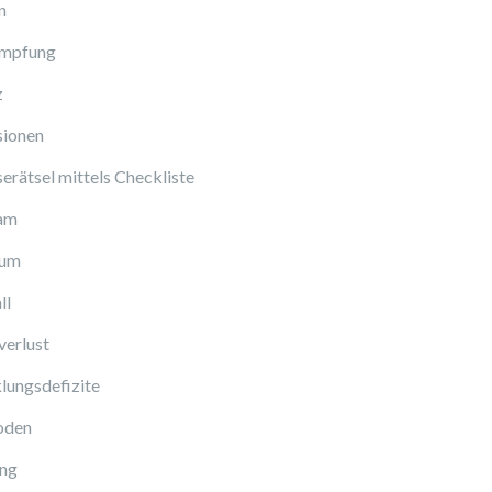
n
Impfung
z
sionen
erätsel mittels Checkliste
am
cum
ll
verlust
lungsdefizite
oden
ng