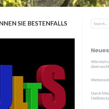
NEN SIE BESTENFALLS
Neues
Wie mich d
überrasch
Wetterext
Durch Med
Heilblock