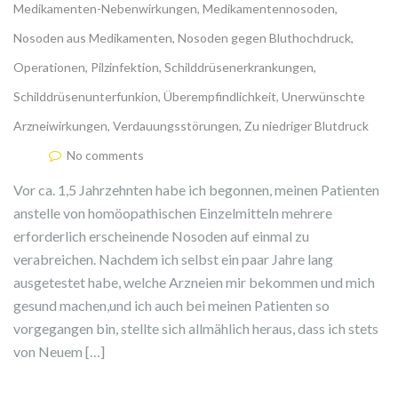
Medikamenten-Nebenwirkungen
,
Medikamentennosoden
,
Nosoden aus Medikamenten
,
Nosoden gegen Bluthochdruck
,
Operationen
,
Pilzinfektion
,
Schilddrüsenerkrankungen
,
Schilddrüsenunterfunkion
,
Überempfindlichkeit
,
Unerwünschte
Arzneiwirkungen
,
Verdauungsstörungen
,
Zu niedriger Blutdruck
No comments
Vor ca. 1,5 Jahrzehnten habe ich begonnen, meinen Patienten
anstelle von homöopathischen Einzelmitteln mehrere
erforderlich erscheinende Nosoden auf einmal zu
verabreichen. Nachdem ich selbst ein paar Jahre lang
ausgetestet habe, welche Arzneien mir bekommen und mich
gesund machen,und ich auch bei meinen Patienten so
vorgegangen bin, stellte sich allmählich heraus, dass ich stets
von Neuem […]