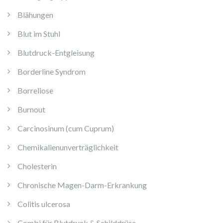
Blähungen
Blut im Stuhl
Blutdruck-Entgleisung
Borderline Syndrom
Borreliose
Burnout
Carcinosinum (cum Cuprum)
Chemikalienunverträglichkeit
Cholesterin
Chronische Magen-Darm-Erkrankung
Colitis ulcerosa
Combi für Blutdruck & Schilddrüse