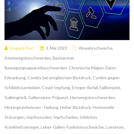
Irmgard Post
3. Mai 2023
Abwehrschwäche
,
Atemwegsbeschwerden
,
Basisarznei
,
Bewegungsapparatbeschwerden
,
Chronische Magen-Darm-
Erkrankung
,
Combis bei entgleistem Blutdruck
,
Combis gegen
Schilddrüsenleiden
,
Covid-Impfung
,
Erreger-Befall
,
Fallbeispiel
,
Gallengrieß
,
Gallensäure-Präparat
,
Harnwegsbeschwerden
,
Hintergrundwissen - Heilung
,
Hoher Blutdruck
,
Hormonelle
Störungen
,
Impfnosoden
,
Impfschäden
,
Infektion
,
Krankheitserreger
,
Leber-Gallen-Funktionsschwäche
,
Luesinum
,