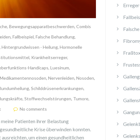
Erreger
Fallbeis
che
,
Bewegungsapparatbeschwerden
,
Combis
Falsche
eiden
,
Fallbeispiel
,
Falsche Behandlung
,
Fibromy
,
Hintergrundwissen - Heilung
,
Hormonelle
Fraßtox
titutionsmittel
,
Krankheitserreger
,
Frustes
eberfunktions-Handicaps
,
Luesinum
,
Galleng
Medikamentennosoden
,
Nervenleiden
,
Nosoden
,
Gallens
Rundumheilung
,
Schilddrüsenerkrankungen
,
lungskräfte
,
Stoffwechselstörungen
,
Tumore
,
Gallens
k
No comments
Ganguns
h meine Patienten ihrer Belastung
Gelenk
 gesundheitliche Krise überwinden konnten.
Gelenk
 ausreichten, um einen gesundheitlichen