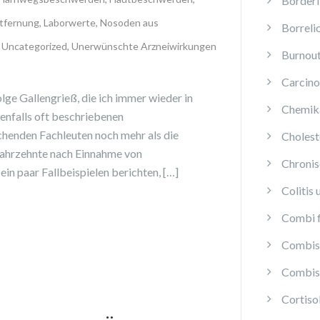
Borderl
tfernung
,
Laborwerte
,
Nosoden aus
Borreli
,
Uncategorized
,
Unerwünschte Arzneiwirkungen
Burnou
Carcino
lge Gallengrieß, die ich immer wieder in
Chemika
nfalls oft beschriebenen
chenden Fachleuten noch mehr als die
Cholest
 Jahrzehnte nach Einnahme von
Chroni
in paar Fallbeispielen berichten, […]
Colitis 
Combi f
Combis 
Combis 
Cortis