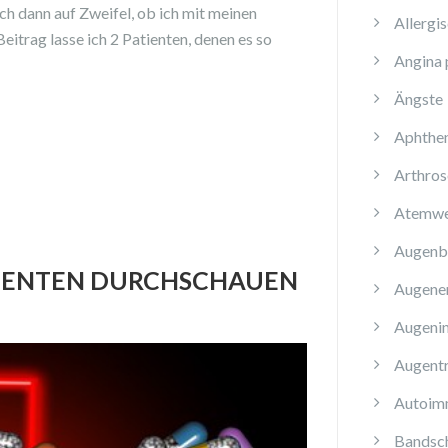
ch dann auf Zweifel, ob ich mit meinen
Allergi
eitrag lasse ich 2 Patienten, denen es so
Angina 
Ängste
Aphthe
Arthros
Atemwe
Augenb
MENTEN DURCHSCHAUEN
Augene
Augenin
Augent
Autoim
Bandsch