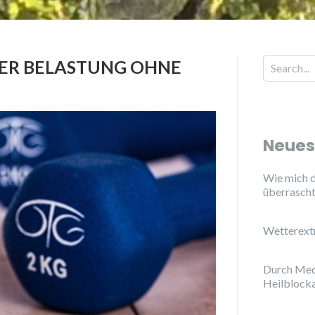
MER BELASTUNG OHNE
Neues
Wie mich d
überrasch
Wetterext
Durch Med
Heilblock