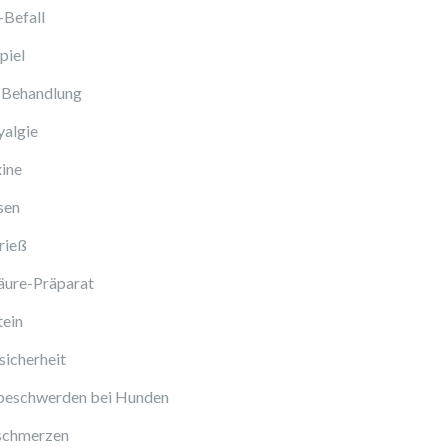
-Befall
piel
 Behandlung
algie
ine
sen
rieß
äure-Präparat
tein
icherheit
beschwerden bei Hunden
schmerzen