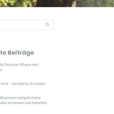
te Beiträge
ie Nosode Allopurinol
te
reme – bewährte Arzneien
ikamente aufgetretene
aden erkennen und beheben