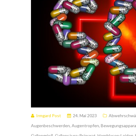
Irmgard Post
24. Mai 2023
Abwehrschwä
Augenbeschwerden
,
Augentropfen
,
Bewegungsappar
Gallengrieß
,
Gallensäure-Präparat
,
Harnblasen-Leiden
,