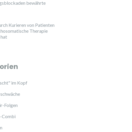
ngsblockaden bewährte
urch Kurieren von Patienten
chosomatische Therapie
 hat
orien
cht" im Kopf
schwäche
ir-Folgen
l-Combi
en