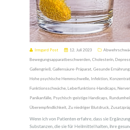
Irmgard Post
12. Juli 2023
Abwehrschwä
Bewegungsapparatbeschwerden
,
Cholesterin
,
Depres
Gallengrieß
,
Gallensäure-Präparat
,
Gesunde Ernährung
Hohe psychische Hemmschwelle
,
Infektion
,
Konzentrat
Funktionsschwäche
,
Leberfunktions-Handicaps
,
Nerven
Panikanfälle
,
Psychisch-geistige Handicaps
,
Rundumhei
Überempfindlichkeit
,
Zu niedriger Blutdruck
,
Zusatzprä
Wenn ich von Patienten erfahre, dass sie Ergänzungs
Substanzen, die sie für Heilmittel halten, ihre gesu