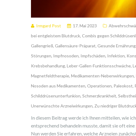
Irmgard Post
17. Mai 2023
Abwehrschwä
bei entgleistem Blutdruck
,
Combis gegen Schilddrüsenl
Gallengrieß
,
Gallensäure-Präparat
,
Gesunde Ernährung
Störungen
,
Impfnosoden
,
Impfschäden
,
Infektion
,
Kons
Krebsbehandlung
,
Leber-Gallen-Funktionsschwäche
,
L
Magnetfeldtherapie
,
Medikamenten-Nebenwirkungen
,
Nosoden aus Medikamenten
,
Operationen
,
Paleokost
,
Schilddrüsenunterfunkion
,
Schmerzkrankheit
,
Selbsthei
Unerwünschte Arzneiwirkungen
,
Zu niedriger Blutdruc
In diesem Beitrag werde ich Ihnen mitteilen, wie ic
entsprechend behandeln musste, damit sie oft eine
Nun werden Sie erfahren, welche Arzneien zunächst