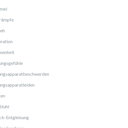
znei
rämpfe
eh
ration
enheit
ungsgefühle
ngsapparatbeschwerden
ngsapparatleiden
gen
Stuhl
ck-Entgleisung