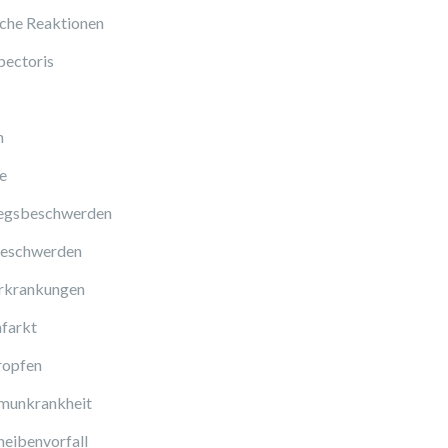
sche Reaktionen
pectoris
n
e
gsbeschwerden
eschwerden
rkrankungen
farkt
ropfen
munkrankheit
eibenvorfall