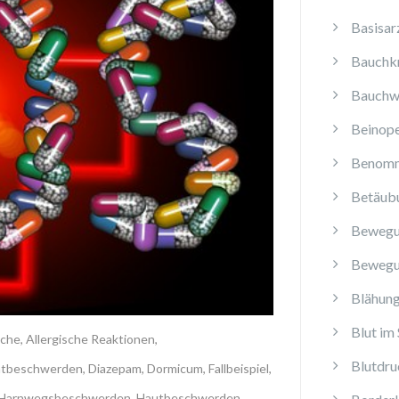
Basisar
Bauchk
Bauchw
Beinope
Benomm
Betäub
Bewegu
Bewegu
Blähun
Blut im 
che
,
Allergische Reaktionen
,
Blutdru
atbeschwerden
,
Diazepam
,
Dormicum
,
Fallbeispiel
,
Harnwegsbeschwerden
,
Hautbeschwerden
,