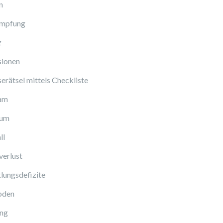
n
Impfung
z
sionen
erätsel mittels Checkliste
am
cum
ll
verlust
lungsdefizite
oden
ng