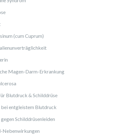
ine Syndrom
ose
t
sinum (cum Cuprum)
lienunverträglichkeit
erin
sche Magen-Darm-Erkrankung
ulcerosa
ür Blutdruck & Schilddrüse
bei entgleistem Blutdruck
gegen Schilddrüsenleiden
ol-Nebenwirkungen