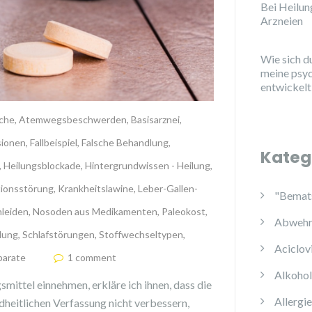
Bei Heilu
Arzneien
Wie sich d
meine psy
entwickelt
che
,
Atemwegsbeschwerden
,
Basisarznei
,
sionen
,
Fallbeispiel
,
Falsche Behandlung
,
Kateg
,
Heilungsblockade
,
Hintergrundwissen - Heilung
,
ionsstörung
,
Krankheitslawine
,
Leber-Gallen-
"Bemats
leiden
,
Nosoden aus Medikamenten
,
Paleokost
,
Abwehr
lung
,
Schlafstörungen
,
Stoffwechseltypen
,
Aciclov
parate
1 comment
Alkoho
mittel einnehmen, erkläre ich ihnen, dass die
Allergi
ndheitlichen Verfassung nicht verbessern,