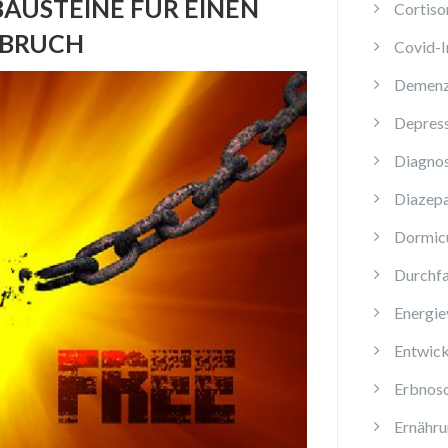
AUSTEINE FÜR EINEN
Cortiso
HBRUCH
Covid-
Demen
Depres
Diagnos
Diazep
Dormi
Durchfa
Energie
Entwick
Erbnos
Ernähru