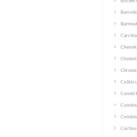
Borderl
Borreli
Burnou
Carcino
Chemika
Cholest
Chroni
Colitis 
Combi f
Combis 
Combis 
Cortis