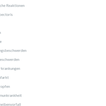
sche Reaktionen
pectoris
n
e
gsbeschwerden
eschwerden
rkrankungen
farkt
ropfen
munkrankheit
eibenvorfall