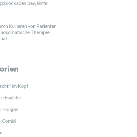
ngsblockaden bewährte
urch Kurieren von Patienten
chosomatische Therapie
 hat
orien
cht" im Kopf
schwäche
ir-Folgen
l-Combi
en