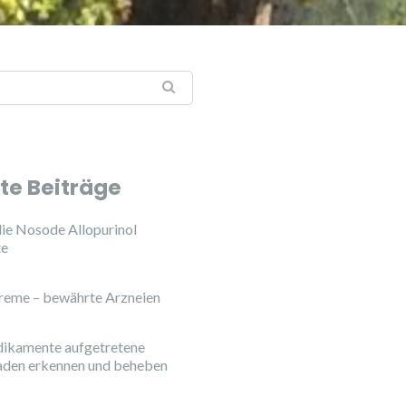
te Beiträge
ie Nosode Allopurinol
te
reme – bewährte Arzneien
ikamente aufgetretene
aden erkennen und beheben