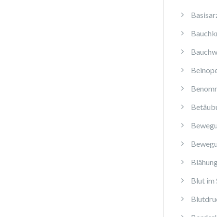
Basisar
Bauchk
Bauchw
Beinope
Benomm
Betäub
Bewegu
Bewegu
Blähun
Blut im 
Blutdru