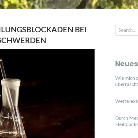
ILUNGSBLOCKADEN BEI
ESCHWERDEN
Neues
Wie mich d
überrasch
Wetterext
Durch Med
Heilblock