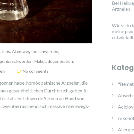
Bei Heilu
Arzneien
Wie sich d
meine psy
entwickelt
ctoris
,
Atemwegsbeschwerden
,
genbeschwerden
,
Makuladegeneration
,
Kateg
den
No comments
onnen habe, homöopathische Arzneien, die
"Bemats
inen gesundheitlichen Durchbruch gaben, in
Abwehr
 fortfahren. Ich werde Sie nun an Hand von
en, wie überraschend sich massive Atemwegs-
Aciclov
Alkoho
Allergi