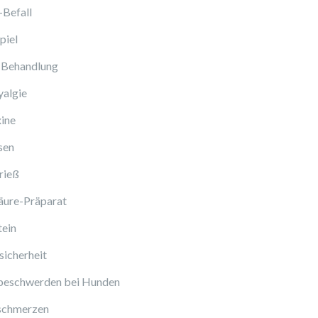
-Befall
piel
 Behandlung
algie
ine
sen
rieß
äure-Präparat
tein
icherheit
beschwerden bei Hunden
schmerzen