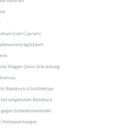
ine Syndrom
ose
t
sinum (cum Cuprum)
lienunverträglichkeit
erin
sche Magen-Darm-Erkrankung
ulcerosa
ür Blutdruck & Schilddrüse
bei entgleistem Blutdruck
gegen Schilddrüsenleiden
ol-Nebenwirkungen