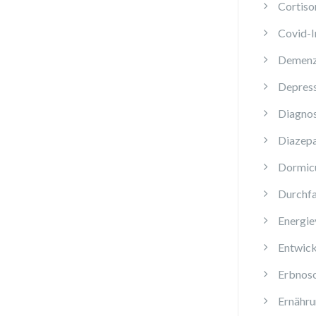
Cortiso
Covid-
Demen
Depres
Diagnos
Diazep
Dormi
Durchfa
Energie
Entwick
Erbnos
Ernähru