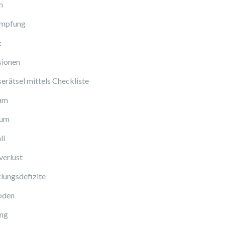
n
Impfung
z
sionen
erätsel mittels Checkliste
am
cum
ll
verlust
lungsdefizite
oden
ng