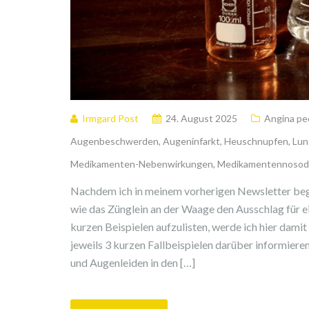
Irmgard Post
24. August 2025
Angina pe
Augenbeschwerden
,
Augeninfarkt
,
Heuschnupfen
,
Lun
Medikamenten-Nebenwirkungen
,
Medikamentennoso
Nachdem ich in meinem vorherigen Newsletter beg
wie das Zünglein an der Waage den Ausschlag für e
kurzen Beispielen aufzulisten, werde ich hier damit
jeweils 3 kurzen Fallbeispielen darüber informier
und Augenleiden in den […]