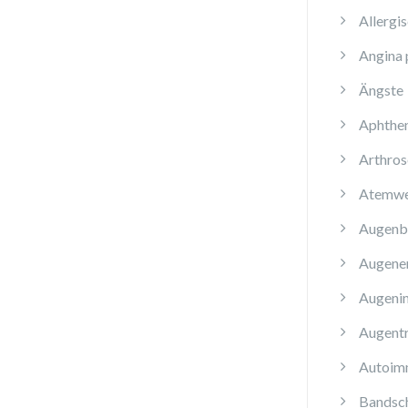
Allergi
Angina 
Ängste
Aphthe
Arthros
Atemwe
Augenb
Augene
Augenin
Augent
Autoim
Bandsch