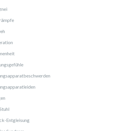
znei
rämpfe
eh
ration
enheit
ungsgefühle
ngsapparatbeschwerden
ngsapparatleiden
gen
Stuhl
ck-Entgleisung