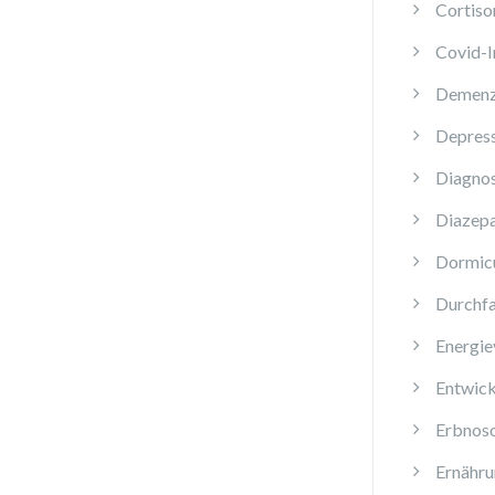
Cortiso
Covid-
Demen
Depres
Diagnos
Diazep
Dormi
Durchfa
Energie
Entwick
Erbnos
Ernähru