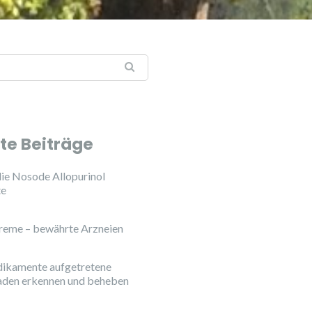
:
te Beiträge
ie Nosode Allopurinol
te
reme – bewährte Arzneien
ikamente aufgetretene
aden erkennen und beheben