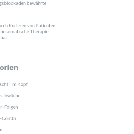
ngsblockaden bewährte
urch Kurieren von Patienten
chosomatische Therapie
 hat
orien
cht" im Kopf
schwäche
ir-Folgen
l-Combi
en