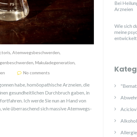
Bei Heilu
Arzneien
Wie sich d
meine psy
entwickelt
ctoris
,
Atemwegsbeschwerden
,
genbeschwerden
,
Makuladegeneration
,
Kateg
den
No comments
onnen habe, homöopathische Arzneien, die
"Bemats
inen gesundheitlichen Durchbruch gaben, in
Abwehr
 fortfahren. Ich werde Sie nun an Hand von
en, wie überraschend sich massive Atemwegs-
Aciclov
Alkoho
Allergi