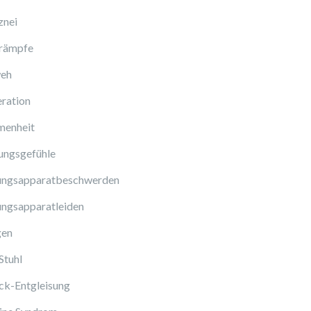
znei
rämpfe
eh
ration
enheit
ungsgefühle
ngsapparatbeschwerden
ngsapparatleiden
gen
Stuhl
ck-Entgleisung