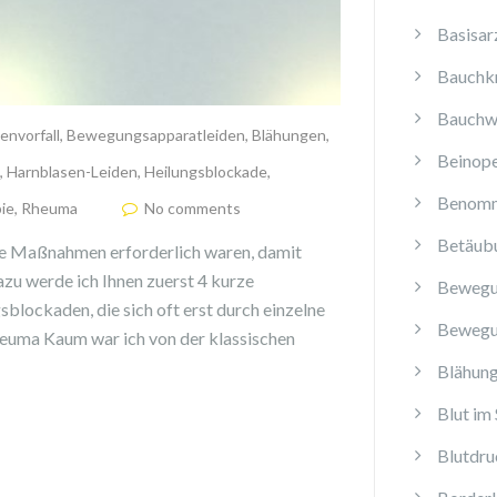
Basisar
Bauchk
Bauchw
envorfall
,
Bewegungsapparatleiden
,
Blähungen
,
Beinope
,
Harnblasen-Leiden
,
Heilungsblockade
,
Benomm
ie
,
Rheuma
No comments
Betäub
che Maßnahmen erforderlich waren, damit
zu werde ich Ihnen zuerst 4 kurze
Bewegu
sblockaden, die sich oft erst durch einzelne
Bewegu
 Rheuma Kaum war ich von der klassischen
Blähun
Blut im 
Blutdru