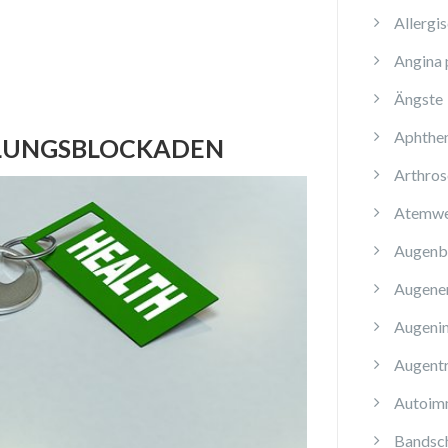
Allergi
Angina 
Ängste
Aphthe
ILUNGSBLOCKADEN
Arthros
Atemwe
Augenb
Augene
Augenin
Augent
Autoim
Bandsch