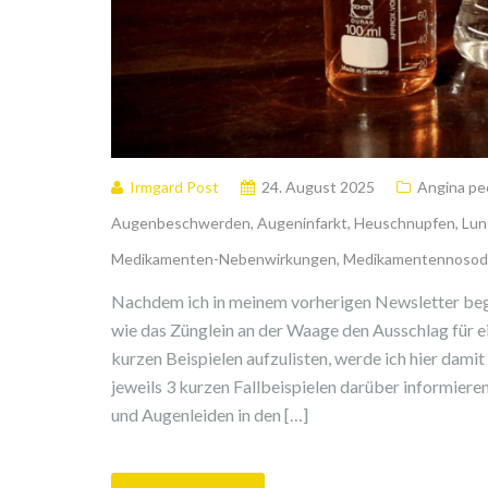
Irmgard Post
24. August 2025
Angina pe
Augenbeschwerden
,
Augeninfarkt
,
Heuschnupfen
,
Lun
Medikamenten-Nebenwirkungen
,
Medikamentennoso
Nachdem ich in meinem vorherigen Newsletter beg
wie das Zünglein an der Waage den Ausschlag für e
kurzen Beispielen aufzulisten, werde ich hier damit
jeweils 3 kurzen Fallbeispielen darüber informier
und Augenleiden in den […]