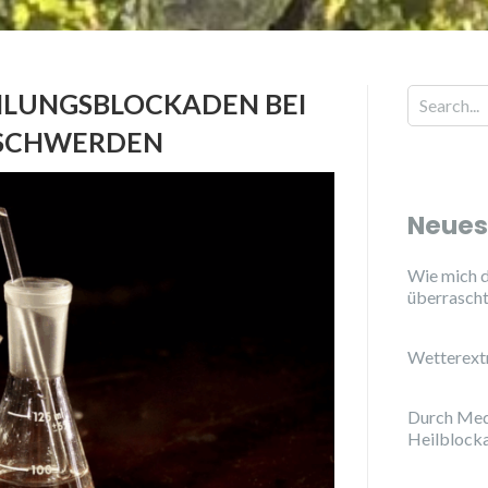
ILUNGSBLOCKADEN BEI
Search for
ESCHWERDEN
Neues
Wie mich d
überrasch
Wetterext
Durch Med
Heilblock