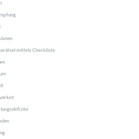
n
Impfung
z
sionen
erätsel mittels Checkliste
am
cum
ll
verlust
lungsdefizite
oden
ng