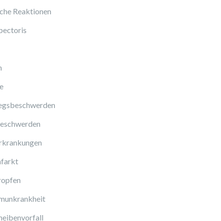
sche Reaktionen
pectoris
n
e
gsbeschwerden
eschwerden
rkrankungen
farkt
ropfen
munkrankheit
eibenvorfall