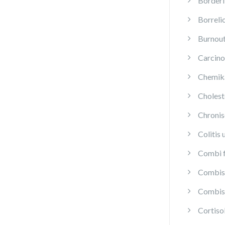
Borderl
Borreli
Burnou
Carcino
Chemika
Cholest
Chroni
Colitis 
Combi f
Combis 
Combis 
Cortis