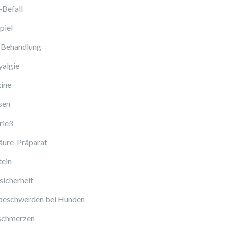
-Befall
piel
 Behandlung
algie
ine
sen
rieß
äure-Präparat
tein
icherheit
beschwerden bei Hunden
schmerzen