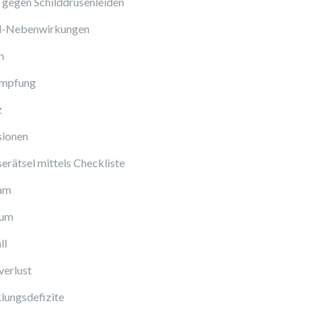
gegen Schilddrüsenleiden
ol-Nebenwirkungen
n
Impfung
z
sionen
erätsel mittels Checkliste
am
cum
ll
verlust
lungsdefizite