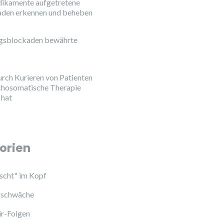
ikamente aufgetretene
aden erkennen und beheben
ngsblockaden bewährte
urch Kurieren von Patienten
chosomatische Therapie
 hat
orien
cht" im Kopf
schwäche
ir-Folgen