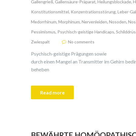
Gallengrieß
,
Gallensäure-Präparat
,
Heilungsblockade
,
H
Konstitutionsmittel
,
Konzentrationsstörung
,
Leber-Ga
Medorrhinum
,
Morphinum
,
Nervenleiden
,
Nosoden
,
Nos
Pessimismus
,
Psychisch-geistige Handicaps
,
Schilddrü
Zwiespalt
No comments
Psychisch-geistige Prägungen sowie
durch einen Mangel an Transmitter im Gehirn bed
beheben
Read more
BEWÄHRTE HOMÖOPATHISC