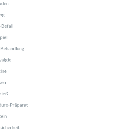
oden
ng
-Befall
piel
 Behandlung
algie
ine
sen
rieß
äure-Präparat
tein
icherheit