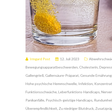
Irmgard Post
12. Juli 2023
Abwehrschwä
Bewegungsapparatbeschwerden
,
Cholesterin
,
Depres
Gallengrieß
,
Gallensäure-Präparat
,
Gesunde Ernährung
Hohe psychische Hemmschwelle
,
Infektion
,
Konzentrat
Funktionsschwäche
,
Leberfunktions-Handicaps
,
Nerven
Panikanfälle
,
Psychisch-geistige Handicaps
,
Rundumhei
Überempfindlichkeit
,
Zu niedriger Blutdruck
,
Zusatzprä