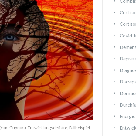
Combis 
Cortis
Cortiso
Covid-
Demen
Depres
Diagnos
Diazep
Dormi
Durchfa
Energie
Entwick
 (cum Cuprum)
,
Entwicklungsdefizite
,
Fallbeispiel
,