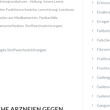
intergrundwissen - Heilung
,
Innere Leere
,
Erbnos
llen-Funktionsschwäche
,
Lernstörung
,
Luesinum
,
Ernähru
oden aus Medikamenten
,
Panikanfälle
,
Erreger
senunterfunkion
,
Stoffwechselstörungen
,
Fallbeis
Falsche
Fibromy
ingte Stoffwechselstörungen
Fraßtox
Frustes
Galleng
Gallens
Gallens
Ganguns
HE ARZNEIEN GEGEN