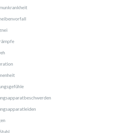
munkrankheit
eibenvorfall
znei
rämpfe
eh
ration
enheit
ungsgefühle
ngsapparatbeschwerden
ngsapparatleiden
gen
Stuhl