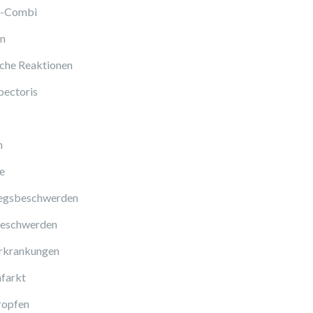
l-Combi
en
sche Reaktionen
pectoris
n
e
gsbeschwerden
eschwerden
rkrankungen
farkt
ropfen