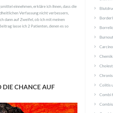
mittel einnehmen, erkläre ich ihnen, dass die
Blutdru
ndheitlichen Verfassung nicht verbessern,
Borderl
ch dann auf Zweifel, ob ich mit meinen
eitrag lasse ich 2 Patienten, denen es so
Borreli
Burnou
Carcino
Chemika
Cholest
Chroni
Colitis 
 DIE CHANCE AUF
Combi f
Combis 