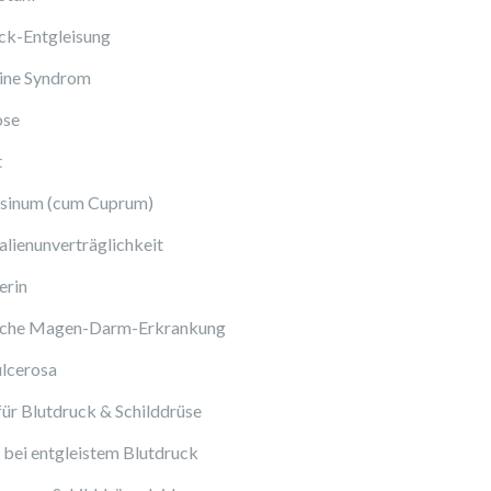
ck-Entgleisung
ine Syndrom
ose
t
sinum (cum Cuprum)
lienunverträglichkeit
erin
sche Magen-Darm-Erkrankung
ulcerosa
ür Blutdruck & Schilddrüse
bei entgleistem Blutdruck