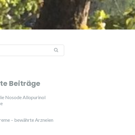
te Beiträge
ie Nosode Allopurinol
te
reme – bewährte Arzneien