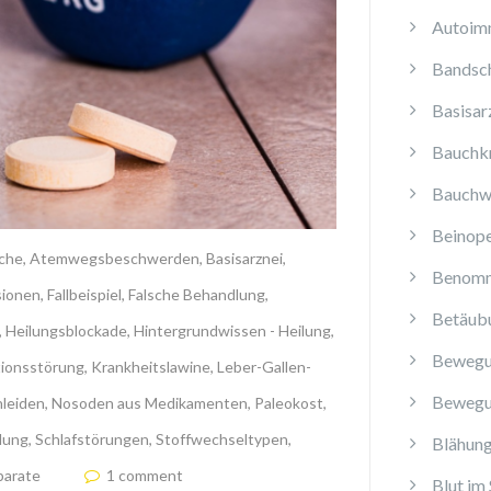
Autoim
Bandsch
Basisar
Bauchk
Bauchw
Beinope
che
,
Atemwegsbeschwerden
,
Basisarznei
,
Benomm
sionen
,
Fallbeispiel
,
Falsche Behandlung
,
Betäub
,
Heilungsblockade
,
Hintergrundwissen - Heilung
,
Bewegu
ionsstörung
,
Krankheitslawine
,
Leber-Gallen-
Bewegu
leiden
,
Nosoden aus Medikamenten
,
Paleokost
,
lung
,
Schlafstörungen
,
Stoffwechseltypen
,
Blähun
parate
1 comment
Blut im 