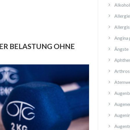
Alkoho
Allergi
Allergi
Angina 
MER BELASTUNG OHNE
Ängste
Aphthe
Arthros
Atemwe
Augenb
Augene
Augenin
Augent