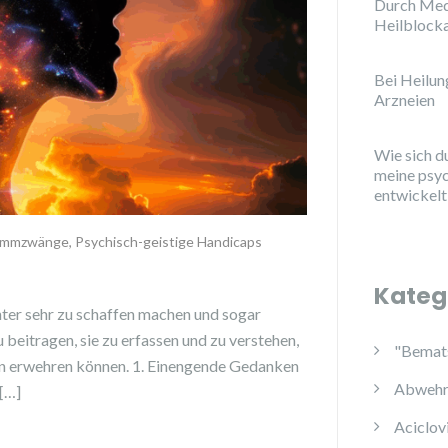
Durch Med
Heilblock
Bei Heilu
Arzneien
Wie sich d
meine psy
entwickelt
ammzwänge
,
Psychisch-geistige Handicaps
Kateg
nter sehr zu schaffen machen und sogar
 beitragen, sie zu erfassen und zu verstehen,
"Bemats
en erwehren können. 1. Einengende Gedanken
Abwehr
 […]
Aciclov