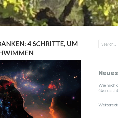
ANKEN: 4 SCHRITTE, UM
SCHWIMMEN
Neues
Wie mich d
überrasch
Wetterext