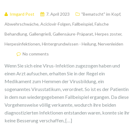
Irmgard Post
7. April 2023
"Bematscht" im Kopf
,
Abwehrschwäche
,
Aciclovir-Folgen
,
Fallbeispiel
,
Falsche
Behandlung
,
Gallengrieß
,
Gallensäure-Präparat
,
Herpes zoster
,
Herpesinfektionen
,
Hintergrundwissen - Heilung
,
Nervenleiden
No comments
Wenn Sie sich eine Virus-Infektion zugezogen haben und
einen Arzt aufsuchen, erhalten Sie in der Regel ein
Medikament zum Hemmen der Virusbildung, ein
sogenanntes Virusstatikum, verordnet. So ist es der Patientin
in dem nun wiedergegebenen Fallbeispiel ergangen. Da diese
Vorgehensweise völlig verkannte, wodurch ihre beiden
diagnostizierten Infektionen entstanden waren, konnte sie ihr
keine Besserung verschaffen, […]