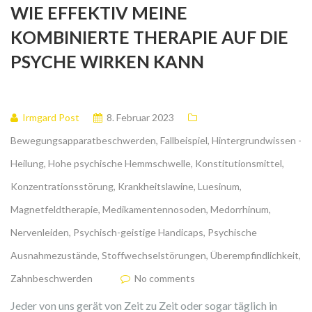
WIE EFFEKTIV MEINE
KOMBINIERTE THERAPIE AUF DIE
PSYCHE WIRKEN KANN
Irmgard Post
8. Februar 2023
Bewegungsapparatbeschwerden
,
Fallbeispiel
,
Hintergrundwissen -
Heilung
,
Hohe psychische Hemmschwelle
,
Konstitutionsmittel
,
Konzentrationsstörung
,
Krankheitslawine
,
Luesinum
,
Magnetfeldtherapie
,
Medikamentennosoden
,
Medorrhinum
,
Nervenleiden
,
Psychisch-geistige Handicaps
,
Psychische
Ausnahmezustände
,
Stoffwechselstörungen
,
Überempfindlichkeit
,
Zahnbeschwerden
No comments
Jeder von uns gerät von Zeit zu Zeit oder sogar täglich in