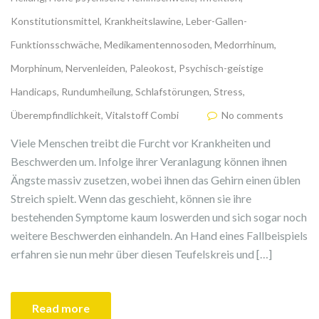
Konstitutionsmittel
,
Krankheitslawine
,
Leber-Gallen-
Funktionsschwäche
,
Medikamentennosoden
,
Medorrhinum
,
Morphinum
,
Nervenleiden
,
Paleokost
,
Psychisch-geistige
Handicaps
,
Rundumheilung
,
Schlafstörungen
,
Stress
,
Überempfindlichkeit
,
Vitalstoff Combi
No comments
Viele Menschen treibt die Furcht vor Krankheiten und
Beschwerden um. Infolge ihrer Veranlagung können ihnen
Ängste massiv zusetzen, wobei ihnen das Gehirn einen üblen
Streich spielt. Wenn das geschieht, können sie ihre
bestehenden Symptome kaum loswerden und sich sogar noch
weitere Beschwerden einhandeln. An Hand eines Fallbeispiels
erfahren sie nun mehr über diesen Teufelskreis und […]
Read more