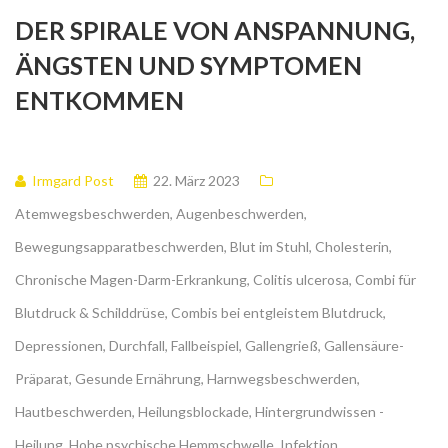
DER SPIRALE VON ANSPANNUNG,
ÄNGSTEN UND SYMPTOMEN
ENTKOMMEN
Irmgard Post
22. März 2023
Atemwegsbeschwerden
,
Augenbeschwerden
,
Bewegungsapparatbeschwerden
,
Blut im Stuhl
,
Cholesterin
,
Chronische Magen-Darm-Erkrankung
,
Colitis ulcerosa
,
Combi für
Blutdruck & Schilddrüse
,
Combis bei entgleistem Blutdruck
,
Depressionen
,
Durchfall
,
Fallbeispiel
,
Gallengrieß
,
Gallensäure-
Präparat
,
Gesunde Ernährung
,
Harnwegsbeschwerden
,
Hautbeschwerden
,
Heilungsblockade
,
Hintergrundwissen -
Heilung
,
Hohe psychische Hemmschwelle
,
Infektion
,