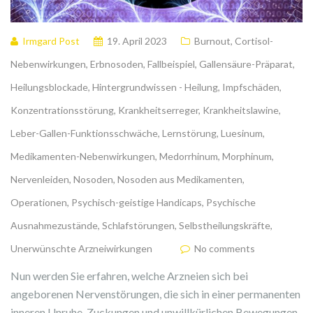
Irmgard Post
19. April 2023
Burnout
,
Cortisol-
Nebenwirkungen
,
Erbnosoden
,
Fallbeispiel
,
Gallensäure-Präparat
,
Heilungsblockade
,
Hintergrundwissen - Heilung
,
Impfschäden
,
Konzentrationsstörung
,
Krankheitserreger
,
Krankheitslawine
,
Leber-Gallen-Funktionsschwäche
,
Lernstörung
,
Luesinum
,
Medikamenten-Nebenwirkungen
,
Medorrhinum
,
Morphinum
,
Nervenleiden
,
Nosoden
,
Nosoden aus Medikamenten
,
Operationen
,
Psychisch-geistige Handicaps
,
Psychische
Ausnahmezustände
,
Schlafstörungen
,
Selbstheilungskräfte
,
Unerwünschte Arzneiwirkungen
No comments
Nun werden Sie erfahren, welche Arzneien sich bei
angeborenen Nervenstörungen, die sich in einer permanenten
inneren Unruhe, Zuckungen und unwillkürlichen Bewegungen