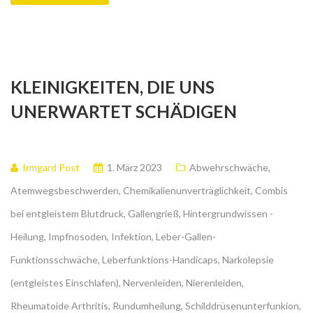
KLEINIGKEITEN, DIE UNS
UNERWARTET SCHÄDIGEN
Irmgard Post
1. März 2023
Abwehrschwäche
,
Atemwegsbeschwerden
,
Chemikalienunverträglichkeit
,
Combis
bei entgleistem Blutdruck
,
Gallengrieß
,
Hintergrundwissen -
Heilung
,
Impfnosoden
,
Infektion
,
Leber-Gallen-
Funktionsschwäche
,
Leberfunktions-Handicaps
,
Narkolepsie
(entgleistes Einschlafen)
,
Nervenleiden
,
Nierenleiden
,
Rheumatoide Arthritis
,
Rundumheilung
,
Schilddrüsenunterfunkion
,