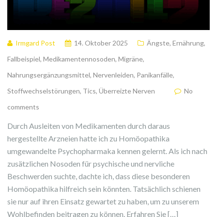
Irmgard Post
14. Oktober 2025
Ängste
,
Ernährung
,
Fallbeispiel
,
Medikamentennosoden
,
Migräne
,
Nahrungsergänzungsmittel
,
Nervenleiden
,
Panikanfälle
,
Stoffwechselstörungen
,
Tics
,
Überreizte Nerven
No
comments
Durch Ausleiten von Medikamenten durch daraus
hergestellte Arzneien hatte ich zu Homöopathika
umgewandelte Psychopharmaka kennen gelernt. Als ich nach
zusätzlichen Nosoden für psychische und nervliche
Beschwerden suchte, dachte ich, dass diese besonderen
Homöopathika hilfreich sein könnten. Tatsächlich schienen
sie nur auf ihren Einsatz gewartet zu haben, um zu unserem
Wohlbefinden beitragen zu können. Erfahren Sie […]