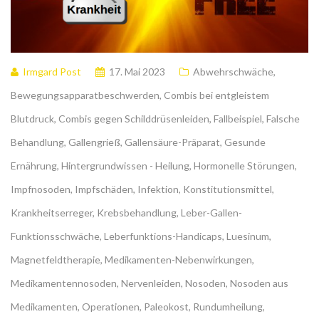
Irmgard Post
17. Mai 2023
Abwehrschwäche
,
Bewegungsapparatbeschwerden
,
Combis bei entgleistem
Blutdruck
,
Combis gegen Schilddrüsenleiden
,
Fallbeispiel
,
Falsche
Behandlung
,
Gallengrieß
,
Gallensäure-Präparat
,
Gesunde
Ernährung
,
Hintergrundwissen - Heilung
,
Hormonelle Störungen
,
Impfnosoden
,
Impfschäden
,
Infektion
,
Konstitutionsmittel
,
Krankheitserreger
,
Krebsbehandlung
,
Leber-Gallen-
Funktionsschwäche
,
Leberfunktions-Handicaps
,
Luesinum
,
Magnetfeldtherapie
,
Medikamenten-Nebenwirkungen
,
Medikamentennosoden
,
Nervenleiden
,
Nosoden
,
Nosoden aus
Medikamenten
,
Operationen
,
Paleokost
,
Rundumheilung
,