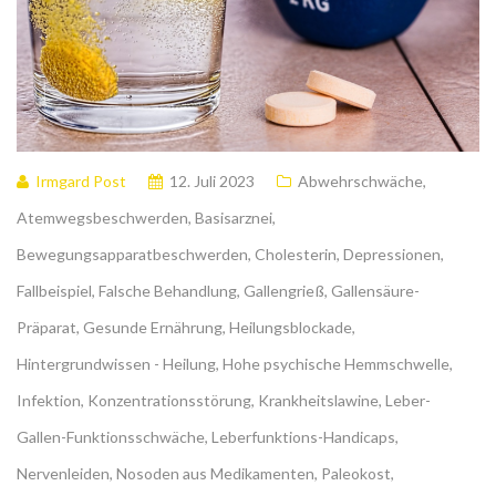
Irmgard Post
12. Juli 2023
Abwehrschwäche
,
Atemwegsbeschwerden
,
Basisarznei
,
Bewegungsapparatbeschwerden
,
Cholesterin
,
Depressionen
,
Fallbeispiel
,
Falsche Behandlung
,
Gallengrieß
,
Gallensäure-
Präparat
,
Gesunde Ernährung
,
Heilungsblockade
,
Hintergrundwissen - Heilung
,
Hohe psychische Hemmschwelle
,
Infektion
,
Konzentrationsstörung
,
Krankheitslawine
,
Leber-
Gallen-Funktionsschwäche
,
Leberfunktions-Handicaps
,
Nervenleiden
,
Nosoden aus Medikamenten
,
Paleokost
,