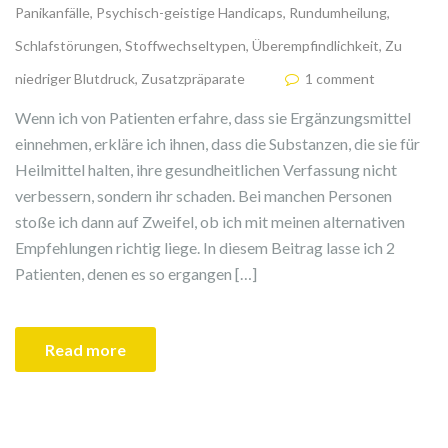
Panikanfälle
,
Psychisch-geistige Handicaps
,
Rundumheilung
,
Schlafstörungen
,
Stoffwechseltypen
,
Überempfindlichkeit
,
Zu
niedriger Blutdruck
,
Zusatzpräparate
1 comment
Wenn ich von Patienten erfahre, dass sie Ergänzungsmittel
einnehmen, erkläre ich ihnen, dass die Substanzen, die sie für
Heilmittel halten, ihre gesundheitlichen Verfassung nicht
verbessern, sondern ihr schaden. Bei manchen Personen
stoße ich dann auf Zweifel, ob ich mit meinen alternativen
Empfehlungen richtig liege. In diesem Beitrag lasse ich 2
Patienten, denen es so ergangen […]
Read more