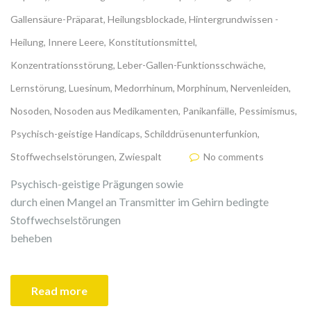
Gallensäure-Präparat
,
Heilungsblockade
,
Hintergrundwissen -
Heilung
,
Innere Leere
,
Konstitutionsmittel
,
Konzentrationsstörung
,
Leber-Gallen-Funktionsschwäche
,
Lernstörung
,
Luesinum
,
Medorrhinum
,
Morphinum
,
Nervenleiden
,
Nosoden
,
Nosoden aus Medikamenten
,
Panikanfälle
,
Pessimismus
,
Psychisch-geistige Handicaps
,
Schilddrüsenunterfunkion
,
Stoffwechselstörungen
,
Zwiespalt
No comments
Psychisch-geistige Prägungen sowie
durch einen Mangel an Transmitter im Gehirn bedingte
Stoffwechselstörungen
beheben
Read more