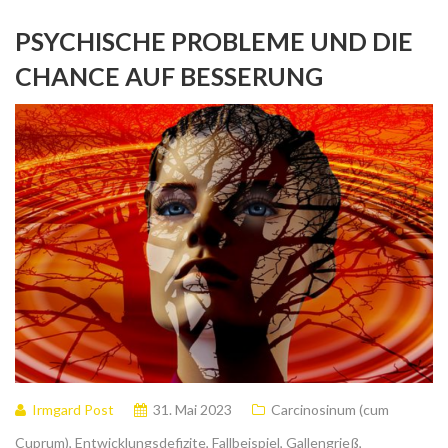
PSYCHISCHE PROBLEME UND DIE
CHANCE AUF BESSERUNG
Irmgard Post
31. Mai 2023
Carcinosinum (cum
Cuprum)
,
Entwicklungsdefizite
,
Fallbeispiel
,
Gallengrieß
,