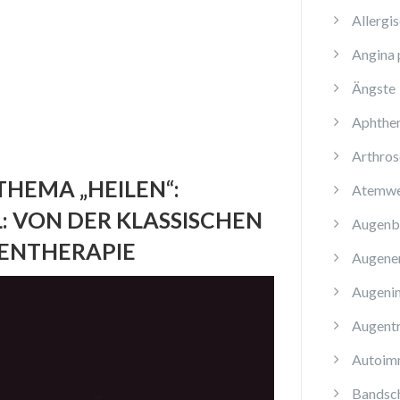
Allergi
Angina 
Ängste
Aphthe
Arthros
HEMA „HEILEN“:
Atemwe
L: VON DER KLASSISCHEN
Augenb
ENTHERAPIE
Augene
Augenin
Augent
Autoim
Bandsch