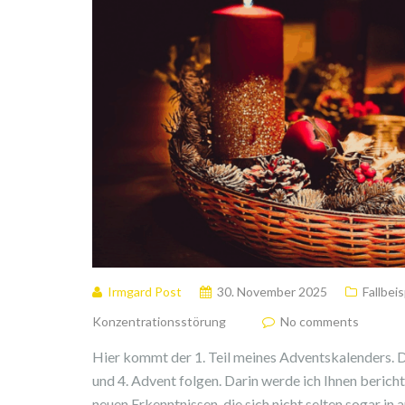
Irmgard Post
30. November 2025
Fallbeis
Konzentrationsstörung
No comments
Hier kommt der 1. Teil meines Adventskalenders. Di
und 4. Advent folgen. Darin werde ich Ihnen bericht
neuen Erkenntnissen, die sich nicht selten sogar in 