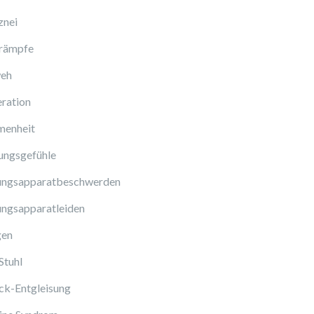
znei
rämpfe
eh
ration
enheit
ungsgefühle
ngsapparatbeschwerden
ngsapparatleiden
gen
Stuhl
ck-Entgleisung