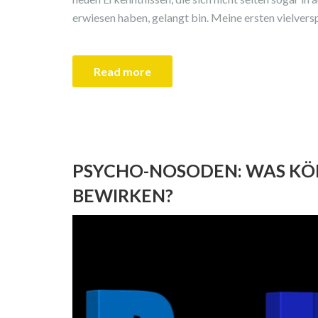
erwiesen haben, gelangt bin. Meine ersten vielver
Read more
PSYCHO-NOSODEN: WAS KÖN
BEWIRKEN?