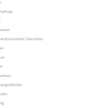
n
Impfung
z
sionen
erätsel mittels Checkliste
am
cum
ll
verlust
lungsdefizite
oden
ng