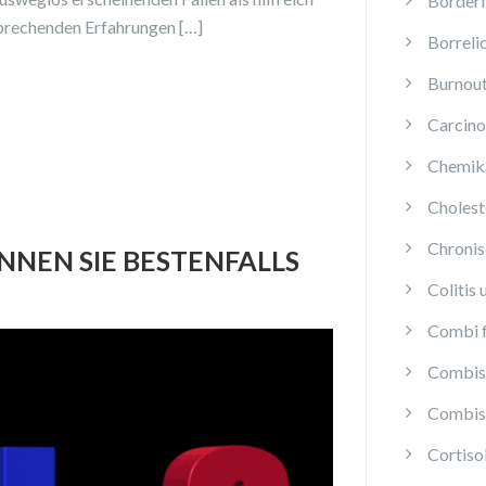
Borderl
sprechenden Erfahrungen […]
Borreli
Burnou
Carcino
Chemika
Cholest
Chroni
NEN SIE BESTENFALLS
Colitis 
Combi f
Combis 
Combis 
Cortis