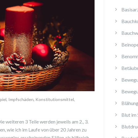
Basisar
Bauchk
Bauchw
Beinope
Benomm
Betäub
Bewegu
Bewegu
piel
,
Impfschäden
,
Konstitutionsmittel
,
Blähun
Blut im 
e weiteren 3 Teile werden jeweils am 2., 3.
Blutdru
en, wie ich im Laufe von über 20 Jahren zu
ausweglos erscheinenden Fällen als hilfreich