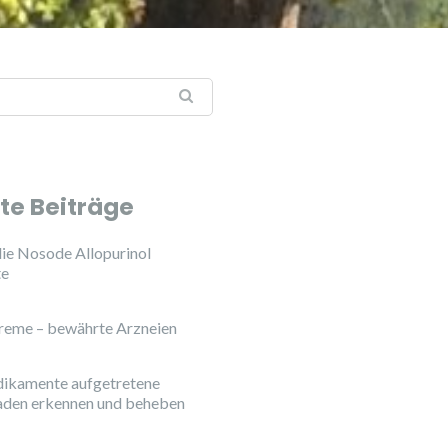
te Beiträge
ie Nosode Allopurinol
te
reme – bewährte Arzneien
ikamente aufgetretene
aden erkennen und beheben