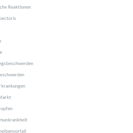
sche Reaktionen
pectoris
n
e
gsbeschwerden
eschwerden
rkrankungen
farkt
ropfen
munkrankheit
eibenvorfall