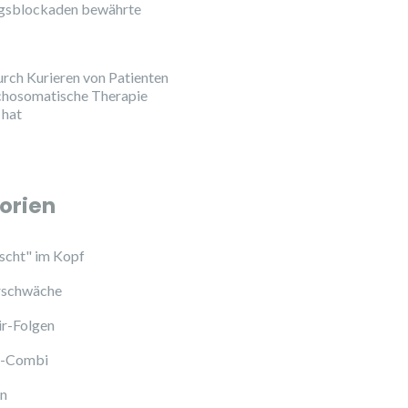
ngsblockaden bewährte
urch Kurieren von Patienten
chosomatische Therapie
 hat
orien
cht" im Kopf
schwäche
ir-Folgen
l-Combi
en