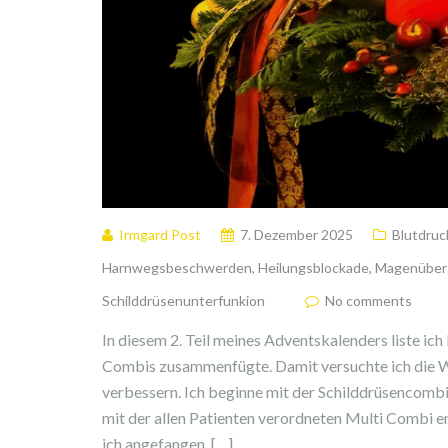
Irmgard Post
7. Dezember 2025
Blutdruc
Harnwegsbeschwerden
,
Heilungsblockade
,
Magenüber
Schilddrüsenunterfunkion
No comments
In diesem 2. Teil meines Adventskalenders liste ic
Combis zusammenfügte. Damit versuchte ich die W
verbessern. Ich beginne mit der Schilddrüsencombi 
mit der allen Patienten verordneten Multi Combi 
ich angefangen, […]