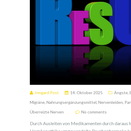
Irmgard Post
14. Oktober 2025
Ängste
,
Migräne
,
Nahrungsergänzungsmittel
,
Nervenleiden
,
Pan
Überreizte Nerven
No comments
Durch Ausleiten von Medikamenten durch daraus he
Homöopathika umgewandelte Psychopharmaka kenne