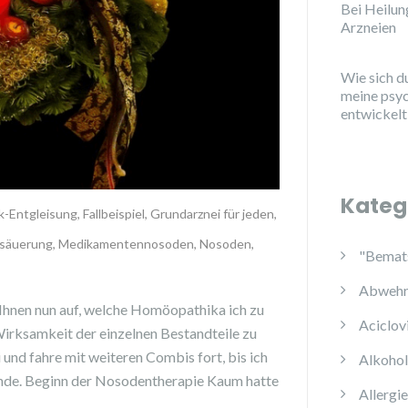
Bei Heilu
Arzneien
Wie sich d
meine psy
entwickelt
Kateg
k-Entgleisung
,
Fallbeispiel
,
Grundarznei für jeden
,
säuerung
,
Medikamentennosoden
,
Nosoden
,
"Bemats
Abwehr
h Ihnen nun auf, welche Homöopathika ich zu
Aciclov
irksamkeit der einzelnen Bestandteile zu
und fahre mit weiteren Combis fort, bis ich
Alkoho
ende. Beginn der Nosodentherapie Kaum hatte
Allergi