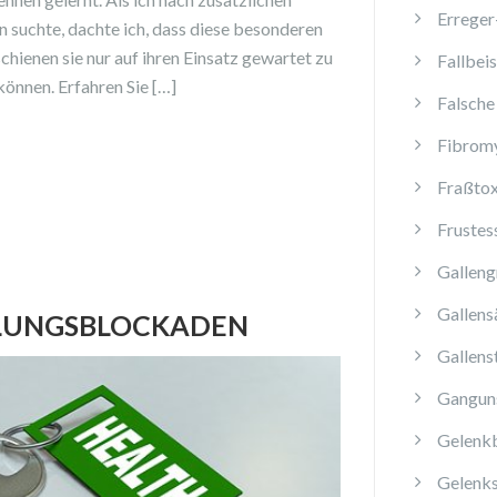
Erreger
 suchte, dachte ich, dass diese besonderen
chienen sie nur auf ihren Einsatz gewartet zu
Fallbeis
önnen. Erfahren Sie […]
Falsche
Fibromy
Fraßtox
Frustes
Galleng
Gallens
ILUNGSBLOCKADEN
Gallens
Ganguns
Gelenk
Gelenk