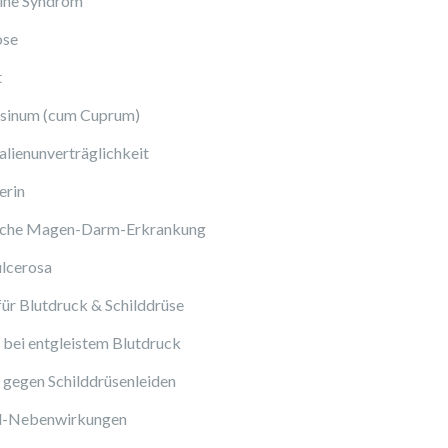
ine Syndrom
ose
t
sinum (cum Cuprum)
lienunverträglichkeit
erin
sche Magen-Darm-Erkrankung
ulcerosa
ür Blutdruck & Schilddrüse
bei entgleistem Blutdruck
gegen Schilddrüsenleiden
ol-Nebenwirkungen