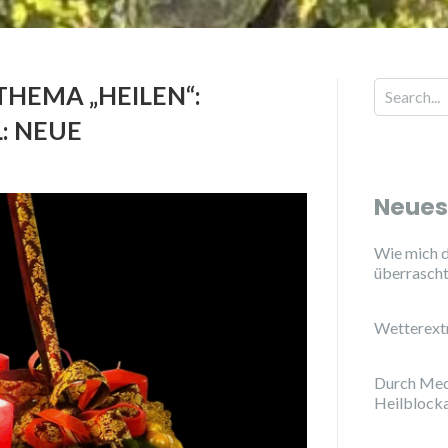
HEMA „HEILEN“:
: NEUE
Neues
Wie mich d
überrasch
Wetterext
Durch Med
Heilblock