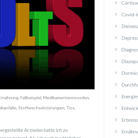
Cortiso
Covid-
Demen
Depres
Diagnos
Diazep
Dormi
Durchfa
Energie
Ernährung
,
Fallbeispiel
,
Medikamentennosoden
,
Entwick
ikanfälle
,
Stoffwechselstörungen
,
Tics
,
Erbnos
rgestellte Arzneien hatte ich zu
Ernähru
n gelernt. Als ich nach zusätzlichen