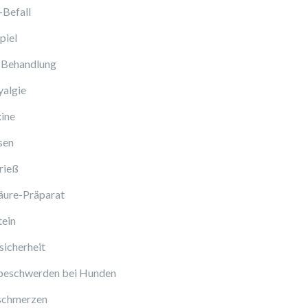
-Befall
piel
 Behandlung
algie
ine
sen
rieß
äure-Präparat
tein
icherheit
beschwerden bei Hunden
schmerzen