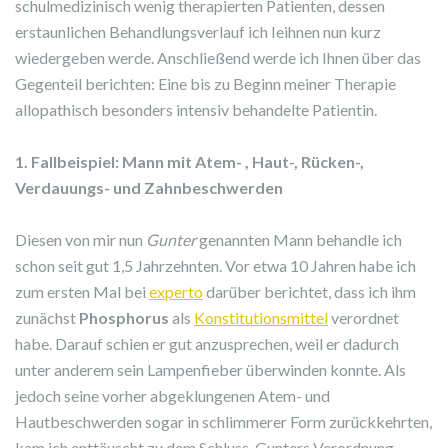
schulmedizinisch wenig therapierten Patienten, dessen
erstaunlichen Behandlungsverlauf ich Ieihnen nun kurz
wiedergeben werde. Anschließend werde ich Ihnen über das
Gegenteil berichten: Eine bis zu Beginn meiner Therapie
allopathisch besonders intensiv behandelte Patientin.
1. Fallbeispiel: Mann mit Atem- , Haut-, Rücken-,
Verdauungs- und Zahnbeschwerden
Diesen von mir nun
Gunter
genannten Mann behandle ich
schon seit gut 1,5 Jahrzehnten. Vor etwa 10 Jahren habe ich
zum ersten Mal bei
experto
darüber berichtet, dass ich ihm
zunächst
Phosphorus
als
Konstitutionsmittel
verordnet
habe. Darauf schien er gut anzusprechen, weil er dadurch
unter anderem sein Lampenfieber überwinden konnte. Als
jedoch seine vorher abgeklungenen Atem- und
Hautbeschwerden sogar in schlimmerer Form zurückkehrten,
kam ich enttäuscht zu dem Schluss, Gunters Verordnung