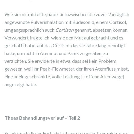
Wie sie mir mitteilte, habe sie inzwischen die zuvor 2 x täglich
angewandte Pulverinhalation mit Budesonid, einem Cortisol,
umgangssprachlich auch
Cortison
genannt, absetzen können.
Verwundert fragte ich, wie sie den Mut aufgebracht und es
geschafft habe, auf das Cortisol, das sie Jahre lang benötigt
hatte, um nicht in Atemnot und Panik zu geraten, zu
verzichten. Sie erwiderte in etwa, dass sei kein Problem
gewesen, weil ihr Peak-Flowmeter, der ihren Atemfluss misst,
eine uneingeschränkte, volle Leistung [= offene Atemwege]
angezeigt habe.
Theas Behandlungsverlauf
– Teil 2
So wie mich dieser Fortschritt freute, so grämte es mich, dass