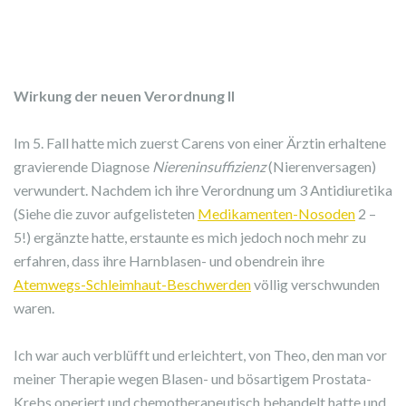
Wirkung der neuen Verordnung II
Im 5. Fall hatte mich zuerst Carens von einer Ärztin erhaltene
gravierende Diagnose
Niereninsuffizienz
(Nierenversagen)
verwundert. Nachdem ich ihre Verordnung um 3 Antidiuretika
(Siehe die zuvor aufgelisteten
Medikamenten-Nosoden
2 –
5!) ergänzte hatte, erstaunte es mich jedoch noch mehr zu
erfahren, dass ihre Harnblasen- und obendrein ihre
Atemwegs-Schleimhaut-Beschwerden
völlig verschwunden
waren.
Ich war auch verblüfft und erleichtert, von Theo, den man vor
meiner Therapie wegen Blasen- und bösartigem Prostata-
Krebs operiert und chemotherapeutisch behandelt hatte und