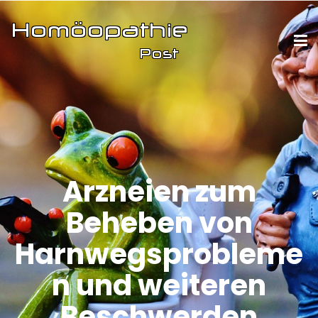
Arzneien zum
Beheben von
Harnwegsprobleme
n und weiteren
Beschwerden