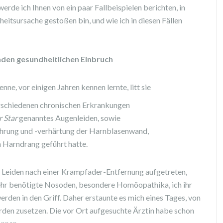
de ich Ihnen von ein paar Fallbeispielen berichten, in
eitsursache gestoßen bin, und wie ich in diesen Fällen
enden gesundheitlichen Einbruch
enne
,
vor einigen Jahren kennen lernte, litt sie
erschiedenen chronischen Erkrankungen
 Star
genanntes Augenleiden, sowie
hrung und -verhärtung der Harnblasenwand,
 Harndrang geführt hatte.
e Leiden nach einer Krampfader-Entfernung aufgetreten,
 mehr benötigte Nosoden, besondere Homöopathika, ich ihr
rden in den Griff. Daher erstaunte es mich eines Tages, von
rden zusetzen. Die vor Ort aufgesuchte Ärztin habe schon