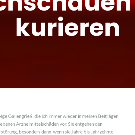
chschauen
kurieren
olge Gallengrieß, die ich immer wieder in meinen Beiträgen
iebenen Arzneimittelschäden vor. Sie entgehen den
störung, besonders dann, wenn sie Jahre bis Jahrzehnte