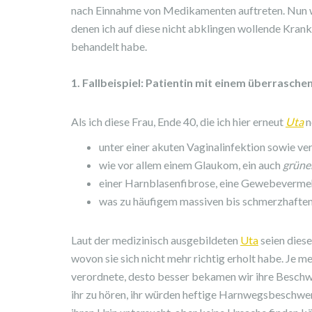
nach Einnahme von Medikamenten auftreten. Nun wer
denen ich auf diese nicht abklingen wollende Krankh
behandelt habe.
1. Fallbeispiel: Patientin mit einem überrasch
Als ich diese Frau, Ende 40, die ich hier erneut
Uta
n
unter einer akuten Vaginalinfektion sowie v
wie vor allem einem Glaukom, ein auch
grüner
einer Harnblasenfibrose, eine Gewebeverme
was zu häufigem massiven bis schmerzhaften
Laut der medizinisch ausgebildeten
Uta
seien dies
wovon sie sich nicht mehr richtig erholt habe. Je
verordnete, desto besser bekamen wir ihre Beschwe
ihr zu hören, ihr würden heftige Harnwegsbeschwe