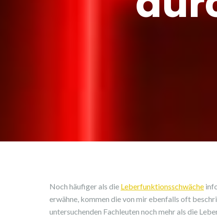
dur
Noch häufiger als die
Leberfunktionsschwäche
inf
erwähne, kommen die von mir ebenfalls oft beschr
untersuchenden Fachleuten noch mehr als die Leber