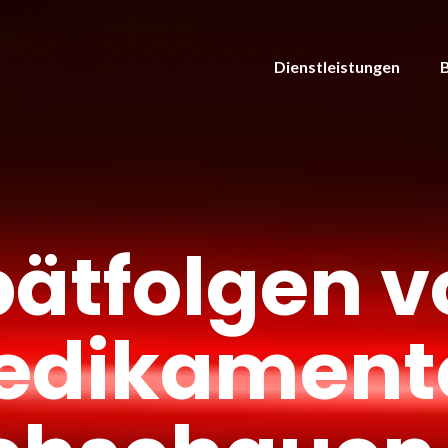
Dienstleistungen
pätfolgen v
edikament