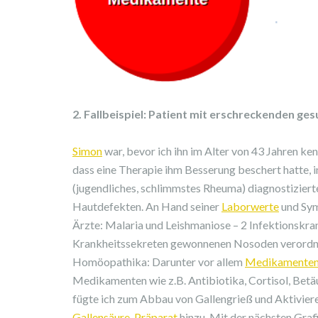
2. Fallbeispiel: Patient mit erschreckenden ge
Simon
war, bevor ich ihn im Alter von 43 Jahren kenn
dass eine Therapie ihm Besserung beschert hatte, 
(jugendliches, schlimmstes Rheuma) diagnostizierten
Hautdefekten. An Hand seiner
Laborwerte
und Sym
Ärzte: Malaria und Leishmaniose – 2 Infektionskra
Krankheitssekreten gewonnenen Nosoden verordnet
Homöopathika: Darunter vor allem
Medikamente
Medikamenten wie z.B. Antibiotika, Cortisol, Be
fügte ich zum Abbau von Gallengrieß und Aktiviere
Gallensäure-Präparat
hinzu. Mit der nächsten Graf