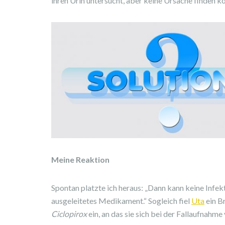
ihren Urin untersucht, aber keine Ursache finden k
Meine Reaktion
Spontan platzte ich heraus: „Dann kann keine Infek
ausgeleitetes Medikament.“ Sogleich fiel
Uta
ein B
Ciclopirox
ein, an das sie sich bei der Fallaufnahme 