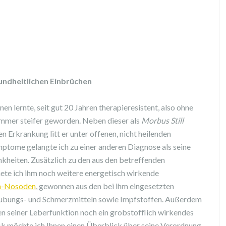
sundheitlichen Einbrüchen
en lernte, seit gut 20 Jahren therapieresistent, also ohne
immer steifer geworden. Neben dieser als
Morbus Still
 Erkrankung litt er unter offenen, nicht heilenden
ptome gelangte ich zu einer anderen Diagnose als seine
nkheiten. Zusätzlich zu den aus den betreffenden
e ich ihm noch weitere energetisch wirkende
n-Nosoden
, gewonnen aus den bei ihm eingesetzten
täubungs- und Schmerzmitteln sowie Impfstoffen. Außerdem
n seiner Leberfunktion noch ein grobstofflich wirkendes
ik möchte ich Ihnen einen Überblick über seine Verordnung