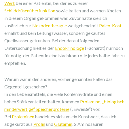
Wert
bei einer Patientin, bei der es zu einer
Schilddrüsenüberfunktion
sowie kalten und warmen Knoten
in diesem Organ gekommen war. Zuvor hatte sie sich
zusätzlich zur
Nosodentherapie
weitgehend mit
Paleo-Kost
ernährt und kein Leitungswasser, sondern gekauftes
Quellwasser getrunken. Bei der darauffolgenden
Untersuchung hielt es der
Endokrinologe
(Facharzt) nur noch
für nötig, der Patientin eine Nachkontrolle jedes halbe Jahr zu
empfehlen.
Warum war in den anderen, vorher genannten Fällen das
Gegenteil geschehen?
In den Lebensmitteln, die viele Kohlenhydrate und einen
hohen Stärkeanteil enthalten, kommen
Prolamine
,
„biologisch
minderwertige“ Speicherproteine
(„Eiweiße“) vor.
Bei
Prolaminen
handelt es sich um ein Kunstwort, das sich
abgekürzt aus
Prolin
und
Glutamin
, 2 Aminosäuren,