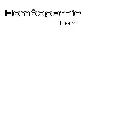
Schädliche bis
giftige, hormonell
wirksame
Substanzen in
Lebensmitteln