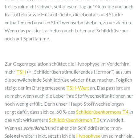
fiel es mir nicht schwer, seit diesem Tag auf Getreide und auch
Kartoffeln sowie Hülsenfrüchte, die ebenfalls viel Stärke
enthalten und unseren Stoffwechsel aushebeln, zu verzichten.
Wenn das passiert, arbeiten auch Leber und Schilddrüse nur
noch auf Sparflamme.
Zur Gegenregulation schüttet die Hypophyse im Vorderhirn
mehr
TSH
(= „Schilddrüsen stimulierendes Hormon“) aus, um
die schwächelnde Schhilddrüse wieder fit zu machen. Folglich
steigt der im Blut gemessene
TSH-Wert
an. Das passiert um
so mehr, wenn auch die Leber ihre Stoffwechselfunktionen nur
noch wenig erfüllt. Denn unser Haupt-Stoffwechselorgan
sorgt dafür, dass sich ca. 60 % des
Schilddrüsenhormons T4
in
das weit wirksamere
Schilddrüsenhormon T3
umwandelt.
Wenn es
schwächelt
und daher der Schilddrüsenhormon-
Spiegel weiter sinkt, setzt sich die
Hypophyse
um so mehr ein,