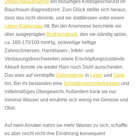
Ultraschallaufnahme
ein bösartiges Krebsgeschwulst im
Bauchraum diagnostiziert. Zum Glück stellte sich heraus,
dass das nicht stimmte, und sie stattdessen unter einem
Leber-/Gallenstau
litt. Bei der Anamnese berichtete sie
über ausgeprägten
Bluthochdruck
, den sie ständig spüre,
ca. 160-170/100 mmHg, zeitweilige heftige
Zahnschmerzen, Harnblasen-, Infekt- und
Verdauungsbeschwerden sowie Erschöpfungszustände.
Aktuell konnte sie weder Harn noch Stuhl ausscheiden.
Das wies auf verstopfte
Gallengänge
in
Leber
und
Galle
hin. Bei ihr bestanden eine
Schilddrüsenunterfunktion
und
mittelmäßiges Übergewicht. Außerdem trank sie nur
minimal Wasser und ernährte sich wenig mit Gemüse und
Obst.
Auf mein Anraten nahm sie mehr Wasser zu sich, schaffte
es aber nocht nicht ihre Ernährung konsequent