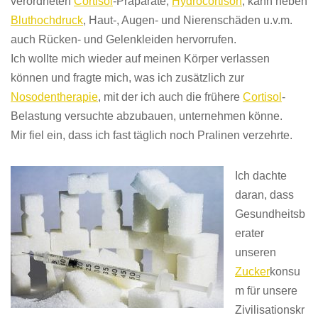
verordneten
Cortisol
-Präparate,
Hydrocortison
, kann neben
Bluthochdruck
, Haut-, Augen- und Nierenschäden u.v.m.
auch Rücken- und Gelenkleiden hervorrufen.
Ich wollte mich wieder auf meinen Körper verlassen
können und fragte mich, was ich zusätzlich zur
Nosodentherapie
, mit der ich auch die frühere
Cortisol
-
Belastung versuchte abzubauen, unternehmen könne.
Mir fiel ein, dass ich fast täglich noch Pralinen verzehrte.
Ich dachte
daran, dass
Gesundheitsb
erater
unseren
Zucker
konsu
m für unsere
Zivilisationskr