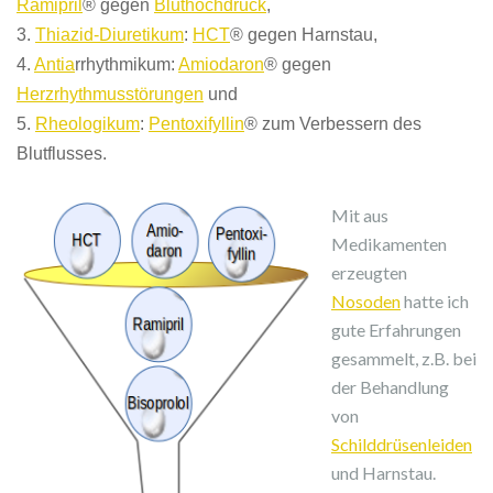
Ramipril
®
gegen
Bluthochdruck
,
3.
Thiazid-Diuretikum
:
HCT
®
gegen Harnstau,
4.
Antia
rrhythmikum:
Amiodaron
®
gegen
Herzrhythmusstörungen
und
5.
Rheologikum
:
P
entoxifyllin
® zum Verbessern des
Blutflusses.
Mit aus
Medikamenten
erzeugten
Nosoden
hatte ich
gute Erfahrungen
gesammelt, z.B. bei
der Behandlung
von
Schilddrüsenleiden
und Harnstau.