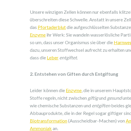
Unsere winzigen Zellen können nur ebenfalls klit
überschreiten diese Schwelle. Anstatt in unsere Ze
das
Pfortaderblut
die aufgeschlüsselten Substanz
Enzyme
ihr Werk: Sie wandeln wasserlösliche Parti
so um, dass unser Organismus sie über die
Harnwe
dazu, unseren Stoffwechsel aufrecht zu erhalten u
dass die
Leber
entgiftet
.
2. Entstehen von Giften durch Entgiftung
Leider können die
Enzyme
, die in unserem Haupts
Stoffe regeln, nicht zwischen
giftig
und
gesund
unte
wie chemische Substanzen und
entgiften
beides gl
Abbauprodukte, die in der Regel sogar giftiger sind 
Biotransformation
(Ausscheidbar-Machen) von
Am
Ammoniak
an.