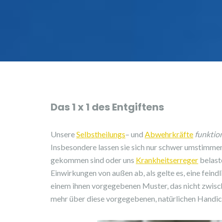
Das 1 x 1 des Entgiftens
Unsere
Selbstheilungs
– und
Abwehrkräfte
funktio
Insbesondere lassen sie sich nur schwer umstimme
gekommen sind oder uns
Krankheitserreger
belaste
Einwirkungen von außen ab, als gelte es, eine fein
einem ihnen vorgegebenen Muster, das nicht zwis
mehr über diese vorgegebenen, natürlichen Handic