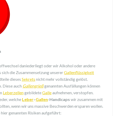
n
offwechsel daniederliegt oder wir Alkohol oder andere
ss sich die Zusammensetzung unserer
Gallenflüssigkeit
dteile dieses
Sekrets
nicht mehr vollständig gelöst.
. Diese auch
Gallengrieß
genannten Ausfällungen können
en
Leberzellen
gebildete
Galle
aufnehmen, verstopfen.
eder, welche
Leber
–
Gallen
-Handicaps
wir zusammen mit
llten, wenn wir uns massive Beschwerden ersparen wollen.
e hier genannten Risiken aufgeführt: