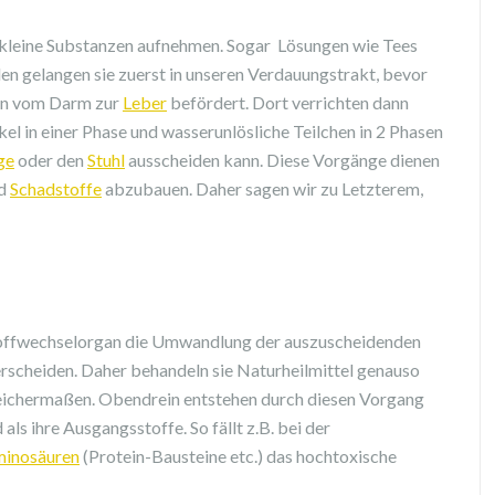
zekleine Substanzen aufnehmen. Sogar Lösungen wie Tees
llen gelangen sie zuerst in unseren Verdauungstrakt, bevor
en vom Darm zur
Leber
befördert. Dort verrichten dann
kel in einer Phase und wasserunlösliche Teilchen in 2 Phasen
ge
oder den
Stuhl
ausscheiden kann. Diese Vorgänge dienen
nd
Schadstoffe
abzubauen. Daher sagen wir zu Letzterem,
toffwechselorgan die Umwandlung der auszuscheidenden
rscheiden. Daher behandeln sie Naturheilmittel genauso
eichermaßen. Obendrein entstehen durch diesen Vorgang
als ihre Ausgangsstoffe. So fällt z.B. bei der
inosäuren
(Protein-Bausteine etc.) das hochtoxische