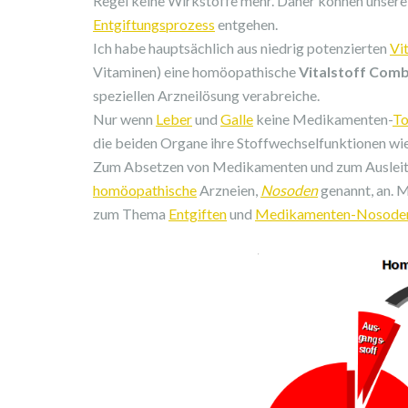
Regel keine Wirkstoffe mehr. Daher können unsere
Entgiftungsprozess
entgehen.
Ich habe hauptsächlich aus niedrig potenzierten
Vi
Vitaminen) eine homöopathische
Vitalstoff Com
speziellen Arzneilösung verabreiche.
Nur wenn
Leber
und
Galle
keine Medikamenten-
To
die beiden Organe ihre Stoffwechselfunktionen wie
Zum Absetzen von Medikamenten und zum Auslei
homöopathische
Arzneien,
Nosoden
genannt, an. M
zum Thema
Entgiften
und
Medikamenten-Nosode