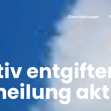
Dienstleistungen
tiv entgift
heilung akt