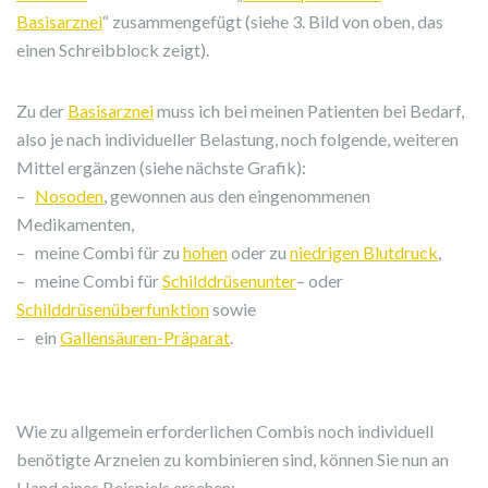
Basisarznei
“ zusammengefügt (siehe 3. Bild von oben, das
einen Schreibblock zeigt).
Zu der
Basisarznei
muss ich bei meinen Patienten bei Bedarf,
also je nach individueller Belastung, noch folgende, weiteren
Mittel ergänzen (siehe nächste Grafik):
–
Nosoden
, gewonnen aus den eingenommenen
Medikamenten,
– meine Combi für zu
hohen
oder zu
niedrigen Blutdruck
,
– meine Combi für
Schilddrüsenunter
– oder
Schilddrüsenüberfunktion
sowie
– ein
Gallensäuren-Präparat
.
Wie zu allgemein erforderlichen Combis noch individuell
benötigte Arzneien zu kombinieren sind, können Sie nun an
Hand eines Beispiels ersehen: