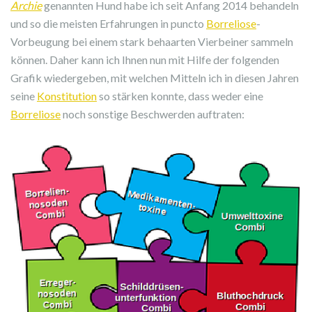
Archie
genannten Hund habe ich seit Anfang 2014 behandeln
und so die meisten Erfahrungen in puncto
Borreliose
-
Vorbeugung bei einem stark behaarten Vierbeiner sammeln
können. Daher kann ich Ihnen nun mit Hilfe der folgenden
Grafik wiedergeben, mit welchen Mitteln ich in diesen Jahren
seine
Konstitution
so stärken konnte, dass weder eine
Borreliose
noch sonstige Beschwerden auftraten: