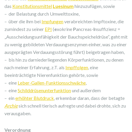
das
Konstitutionsmittel
Luesinum
hinzuzufügen, sowie
– der Belastung durch Umwelttoxine,
– über die ihm bei
Impfungen
verabreichten Impftoxine, die
zumindest zu seiner
EPI
(
e
xokrine
P
ancreas-
I
nsuffizienz =
„Ausscheidungsunfähigkeit der Bauchspeicheldrüse“, geht mit
zu wenig gebildeten Verdauungsenzymen einher, was zu einer
ausgeprägten Verdauungsstörung führt) beigetragen haben,
– bis hin zu darniederliegenden Körperfunktionen, zu denen
nach meiner Erfahrung, z.T. als
Impffolgen
, eine
beeinträchtigte Nierenfunktion gehörte, sowie
– eine
Leber-Gallen-Funktionsschwäche
,
– eine
Schilddrüsenunterfunktion
und außerdem
– ein
erhöhter Blutdruck
, erkennbar daran, dass der betagte
Archie
sich schnell tierisch aufregte und dabei drohte, sich zu
verausgaben.
Verordnung