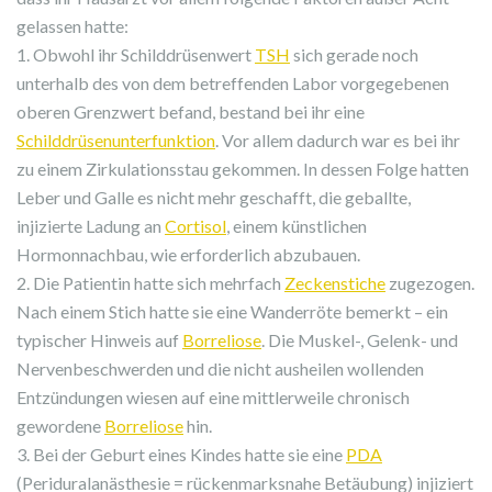
gelassen hatte:
1. Obwohl ihr Schilddrüsenwert
TSH
sich gerade noch
unterhalb des von dem betreffenden Labor vorgegebenen
oberen Grenzwert befand, bestand bei ihr eine
Schilddrüsenunterfunktion
. Vor allem dadurch war es bei ihr
zu einem Zirkulationsstau gekommen. In dessen Folge hatten
Leber und Galle es nicht mehr geschafft, die geballte,
injizierte Ladung an
Cortisol
, einem künstlichen
Hormonnachbau, wie erforderlich abzubauen.
2. Die Patientin hatte sich mehrfach
Zeckenstiche
zugezogen.
Nach einem Stich hatte sie eine Wanderröte bemerkt – ein
typischer Hinweis auf
Borreliose
. Die Muskel-, Gelenk- und
Nervenbeschwerden und die nicht ausheilen wollenden
Entzündungen wiesen auf eine mittlerweile chronisch
gewordene
Borreliose
hin.
3. Bei der Geburt eines Kindes hatte sie eine
PDA
(Periduralanästhesie = rückenmarksnahe Betäubung) injiziert