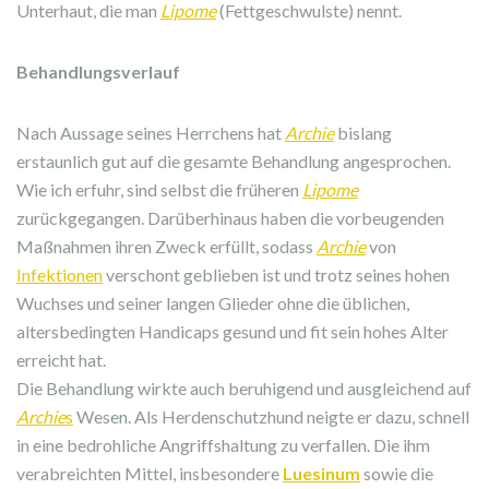
Unterhaut, die man
Lipome
(Fettgeschwulste) nennt.
Behandlungsverlauf
Nach Aussage seines Herrchens hat
Archie
bislang
erstaunlich gut auf die gesamte Behandlung angesprochen.
Wie ich erfuhr, sind selbst die früheren
Lipome
zurückgegangen. Darüberhinaus haben die vorbeugenden
Maßnahmen ihren Zweck erfüllt, sodass
Archie
von
Infektionen
verschont geblieben ist und trotz seines hohen
Wuchses und seiner langen Glieder ohne die üblichen,
altersbedingten Handicaps gesund und fit sein hohes Alter
erreicht hat.
Die Behandlung wirkte auch beruhigend und ausgleichend auf
Archie
s
Wesen. Als Herdenschutzhund neigte er dazu, schnell
in eine bedrohliche Angriffshaltung zu verfallen. Die ihm
verabreichten Mittel, insbesondere
Luesinum
sowie die