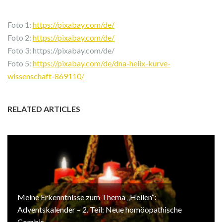
Foto 1:
https://pixabay.com/de/
Foto 2:
https://pixabay.com/de/
Foto 3: https://pixabay.com/de/
Foto 5:
https://pixabay.com/de/dna-helix-kurve-
wissenschaft-869110/
RELATED ARTICLES
Meine Erkenntnisse zum Thema „Heilen“:
Adventskalender – 2. Teil: Neue homöopathische
Combis