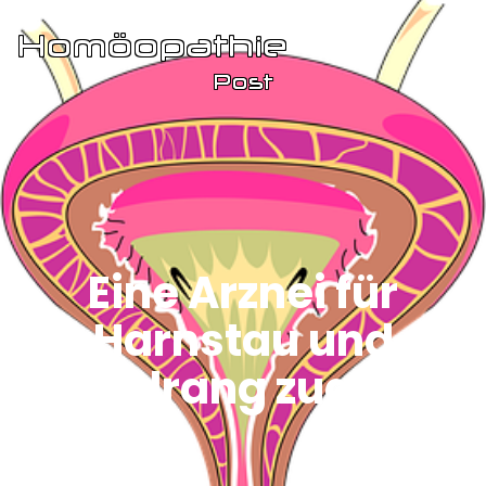
Eine Arznei für
Harnstau und
Harndrang zugleich