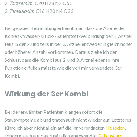
2.
Torasemid
: C20 H28 N2 O5 S
3.
Tamsulosin
: C16 H20 N4 O3 S
Bei genauer Betrachtung erkennt man, dass die Atome der
Kohlen-/Wasser-/Stick-/Sauerstoff-Verbindung der 1. Arznei
teils in der 2. und teils in der 3. Arznei entweder in gleich hoher
oder höherer Anzahl vorkommen. Daraus ziehe ich den
Schluss, dass die Kombi aus 2. und 3. Arznei ebenso ihre
Funktion erfüllen müsste wie die von mir verwendete 3er
Kombi.
Wirkung der 3er Kombi
Bei der erwähnten Patienten klangen sofort die
Stausymptome ab und traten auch nicht wieder auf. Letzteres
führe ich aber nicht allein auf die ihr verordneten
Nosoden
,
sondern auch auf das zusätzlich angewandte
Gallensäure-