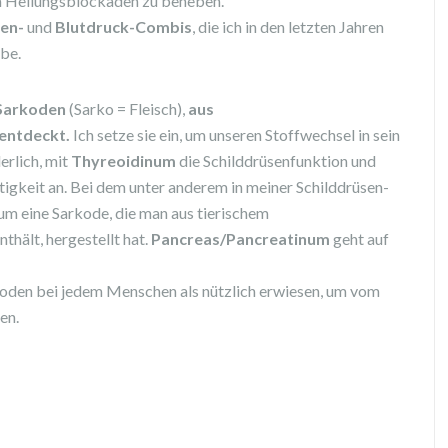
m Heilungsblockaden zu beheben.
sen-
und
Blutdruck-Combis
, die ich in den letzten Jahren
abe.
 Sarkoden
(Sarko = Fleisch),
aus
entdeckt.
Ich setze sie ein, um unseren Stoffwechsel in sein
erlich, mit
Thyreoidinum
die Schilddrüsenfunktion und
igkeit an. Bei dem unter anderem in meiner Schilddrüsen-
 um eine Sarkode, die man aus tierischem
hält, hergestellt hat.
Pancreas/Pancreatinum
geht auf
oden bei jedem Menschen als nützlich erwiesen, um vom
en.