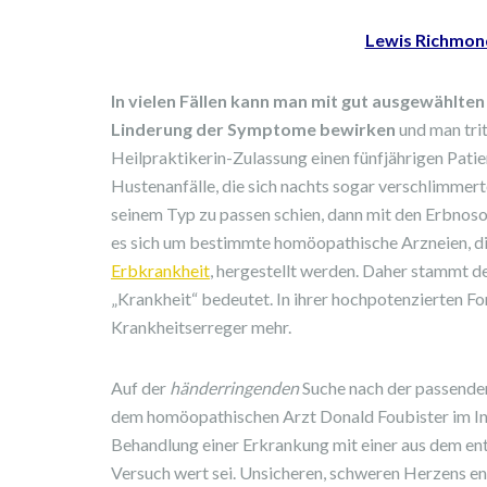
Lewis Richmon
In vielen Fällen kann man mit gut ausgewählt
Linderung der Symptome bewirken
und man tritt
Heilpraktikerin-Zulassung einen fünfjährigen Pat
Hustenanfälle, die sich nachts sogar verschlimmert
seinem Typ zu passen schien, dann mit den Erbno
es sich um bestimmte homöopathische Arzneien, die
Erbkrankheit
, hergestellt werden. Daher stammt d
„Krankheit“ bedeutet. In ihrer hochpotenzierten F
Krankheitserreger mehr.
Auf der
händerringenden
Suche nach der passenden 
dem homöopathischen Arzt Donald Foubister im Inte
Behandlung einer Erkrankung mit einer aus dem en
Versuch wert sei. Unsicheren, schweren Herzens en