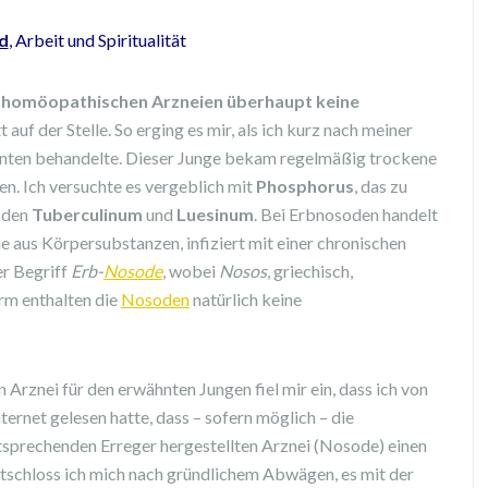
d
, Arbeit und Spiritualität
en homöopathischen Arzneien überhaupt keine
 auf der Stelle. So erging es mir, als ich kurz nach meiner
ienten behandelte. Dieser Junge bekam regelmäßig trockene
en. Ich versuchte es vergeblich mit
Phosphorus
, das zu
soden
Tuberculinum
und
Luesinum
. Bei Erbnosoden handelt
 aus Körpersubstanzen, infiziert mit einer chronischen
er Begriff
Erb-
Nosode
, wobei
Nosos
, griechisch,
orm enthalten die
Nosoden
natürlich keine
Arznei für den erwähnten Jungen fiel mir ein, dass ich von
rnet gelesen hatte, dass – sofern möglich – die
tsprechenden Erreger hergestellten Arznei (Nosode) einen
tschloss ich mich nach gründlichem Abwägen, es mit der