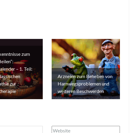
kenntnisse zum
eilen“:
lender – 1. Teil:
lassischen
Arzneien zum Beheben von
hie zur
Harnwegsproblemen und
herapie
weiteren Beschwerden