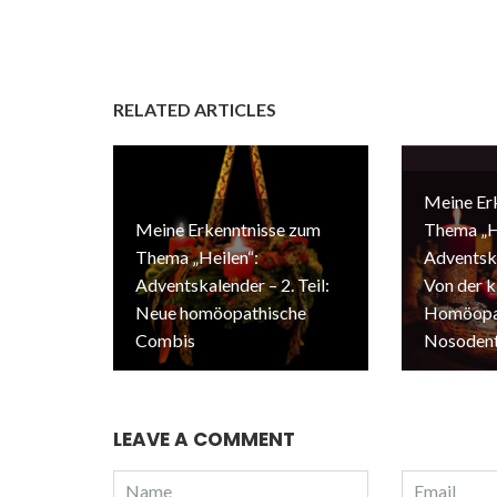
RELATED ARTICLES
Meine Er
Meine Erkenntnisse zum
Thema „H
Thema „Heilen“:
Adventska
Adventskalender – 2. Teil:
Von der k
Neue homöopathische
Homöopat
Combis
Nosodent
LEAVE A COMMENT