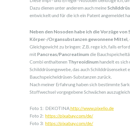
Diese Impf- und Erreger-Nosoden benötige ich, u
Dazu dienen unter anderem auch meine
Schilddrü
entwickelt und für die ich ein Patent angemeldet h
Neben den Nosoden habe ich die Vorzüge von
Körper-/Organsubstanzen gewonnene Mittel, 
Gleichgewicht zu bringen: Z.B. rege ich, falls erford
mit
Pancreas/Pancreatinum
die
Bauchspeicheltät
Combi enthaltenen
Thyreoidinum
handelt es sich
Schilddrüsengewebe, das auch Schilddrüsenseket ent
Bauchspeicheldrüsen-Substanzen zurück.
Nach meiner Erfahrung haben sich bestimmte Sark
Stoffwechsel vorgegebene Schwächen auszugleich
Foto 1: DEKOTINA
http://www.pixelio.de
Foto 2:
https://pixabay.com/de/
Foto 3:
https://pixabay.com/de/