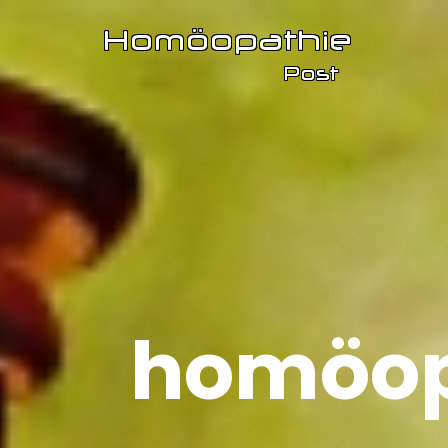
homöop