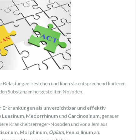
e Belastungen bestehen und kann sie entsprechend kurieren
nden Substanzen hergestellten Nosoden.
r Erkrankungen als unverzichtbar und effektiv
e
Luesinum
,
Medorrhinum
und
Carcinosinum
, genauer
ndere Krankheitserreger-Nosoden und vor allem aus
tisonum
,
Morphinum
,
Opium
,
Penicillinum
an.