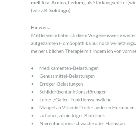
mellifica
,
Arnica
,
Ledum
), als Stärkungsmittel (wie
(wie z.B.
Solidago
).
Hinweis
:
Mittlerweile habe ich diese Vorgehensweise weiter
aufgezählten Homöopathika nur noch Verletzungsa
meiner üblichen Therapie mit, indem ich von vornh
•
Medikamenten-Belastungen
• Genussmittel-Belastungen
• Erreger-Belastungen
• Schilddrüsenfunktionsstörungen
• Leber-/Gallen-Funktionsschwäche
•
Mangel an Vitamin D oder anderen Hormonen 
• zu hoher, zu niedriger Blutdruck
• Nierenfunktionsschwäche oder Harnstau