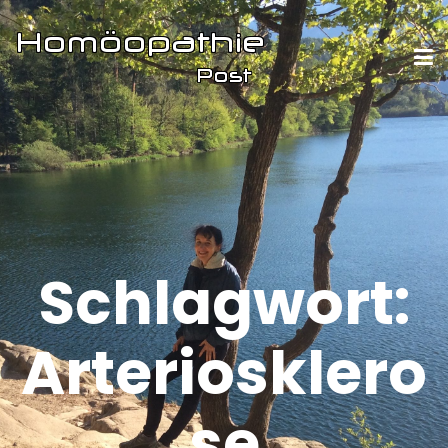
Schlagwort:
Arteriosklero
se