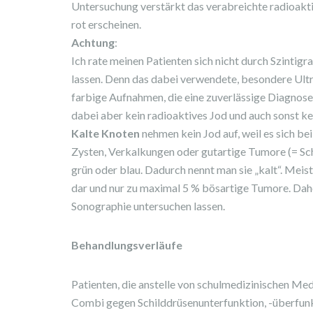
Untersuchung verstärkt das verabreichte radioakt
rot erscheinen.
Achtung
:
Ich rate meinen Patienten sich nicht durch Szinti
lassen. Denn das dabei verwendete, besondere Ultra
farbige Aufnahmen, die eine zuverlässige Diagno
dabei aber kein radioaktives Jod und auch sonst ke
Kalte Knoten
nehmen kein Jod auf, weil es sich be
Zysten, Verkalkungen oder gutartige Tumore (= Sc
grün oder blau. Dadurch nennt man sie „kalt“. Mei
dar und nur zu maximal 5 % bösartige Tumore. Daher
Sonographie untersuchen lassen.
Behandlungsverläufe
Patienten, die anstelle von schulmedizinischen 
Combi gegen Schilddrüsenunterfunktion, -überfunk