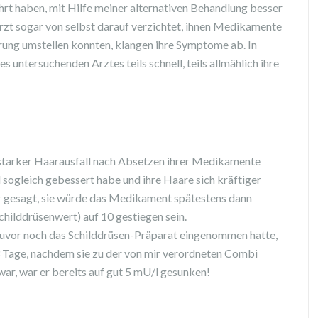
hrt haben, mit Hilfe meiner alternativen Behandlung besser
arzt sogar von selbst darauf verzichtet, ihnen Medikamente
hrung umstellen konnten, klangen ihre Symptome ab. In
s untersuchenden Arztes teils schnell, teils allmählich ihre
st starker Haarausfall nach Absetzen ihrer Medikamente
sogleich gebessert habe und ihre Haare sich kräftiger
r gesagt, sie würde das Medikament spätestens dann
hilddrüsenwert) auf 10 gestiegen sein.
z zuvor noch das Schilddrüsen-Präparat eingenommen hatte,
 3 Tage, nachdem sie zu der von mir verordneten Combi
r, war er bereits auf gut 5 mU/l gesunken!