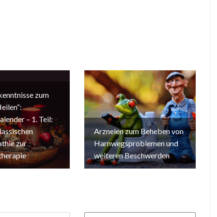
kenntnisse zum
eilen“:
lender – 1. Teil:
lassischen
Arzneien zum Beheben von
hie zur
Harnwegsproblemen und
herapie
weiteren Beschwerden