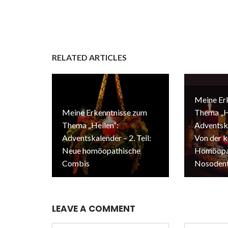
RELATED ARTICLES
Meine Er
Meine Erkenntnisse zum
Thema „H
Thema „Heilen“:
Adventska
Adventskalender – 2. Teil:
Von der k
Neue homöopathische
Homöopat
Combis
Nosodent
LEAVE A COMMENT