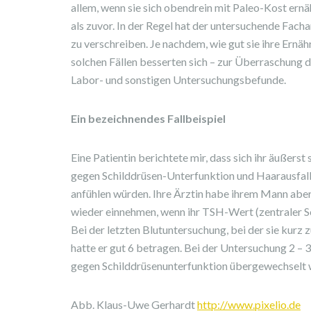
allem, wenn sie sich obendrein mit Paleo-Kost ernä
als zuvor. In der Regel hat der untersuchende Fach
zu verschreiben. Je nachdem, wie gut sie ihre Ernä
solchen Fällen besserten sich – zur Überraschung de
Labor- und sonstigen Untersuchungsbefunde.
Ein bezeichnendes Fallbeispiel
Eine Patientin berichtete mir, dass sich ihr äußer
gegen Schilddrüsen-Unterfunktion und Haarausfall 
anfühlen würden. Ihre Ärztin habe ihrem Mann abe
wieder einnehmen, wenn ihr TSH-Wert (zentraler Sc
Bei der letzten Blutuntersuchung, bei der sie kur
hatte er gut 6 betragen. Bei der Untersuchung 2 –
gegen Schilddrüsenunterfunktion übergewechselt wa
Abb. Klaus-Uwe Gerhardt
http://www.pixelio.de