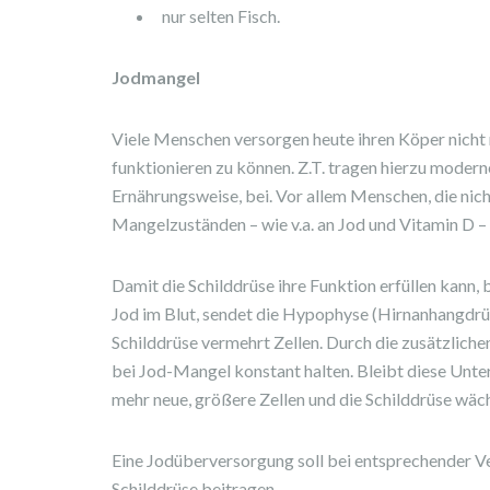
nur selten Fisch.
Jodmangel
Viele Menschen versorgen heute ihren Köper nicht m
funktionieren zu können. Z.T. tragen hierzu modern
Ernährungsweise, bei. Vor allem Menschen, die nicht
Mangelzuständen – wie v.a. an Jod und Vitamin D – 
Damit die Schilddrüse ihre Funktion erfüllen kann,
Jod im Blut, sendet die Hypophyse (Hirnanhangd
Schilddrüse vermehrt Zellen. Durch die zusätzlich
bei Jod-Mangel konstant halten. Bleibt diese Unte
mehr neue, größere Zellen und die Schilddrüse wäch
Eine Jodüberversorgung soll bei entsprechender V
Schilddrüse beitragen.