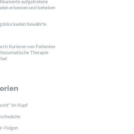
ikamente aufgetretene
aden erkennen und beheben
ngsblockaden bewährte
urch Kurieren von Patienten
chosomatische Therapie
 hat
orien
cht" im Kopf
schwäche
ir-Folgen