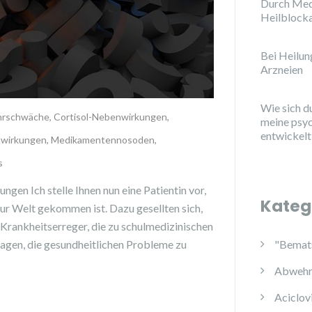
Durch Med
Heilblock
Bei Heilu
Arzneien
Wie sich d
rschwäche
,
Cortisol-Nebenwirkungen
,
meine psy
entwickelt
wirkungen
,
Medikamentennosoden
,
s
gen Ich stelle Ihnen nun eine Patientin vor,
Kateg
 zur Welt gekommen ist. Dazu gesellten sich,
 Krankheitserreger, die zu schulmedizinischen
"Bemats
agen, die gesundheitlichen Probleme zu
Abwehr
Aciclov