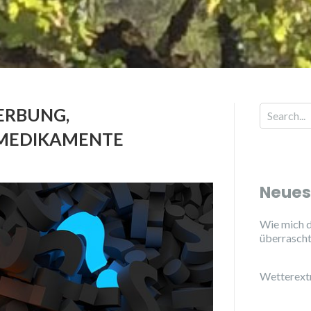
ERBUNG,
 MEDIKAMENTE
Neues
Wie mich d
überrasch
Wetterext