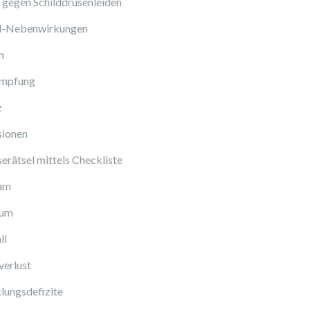
gegen Schilddrüsenleiden
ol-Nebenwirkungen
n
Impfung
z
sionen
erätsel mittels Checkliste
am
cum
ll
verlust
lungsdefizite