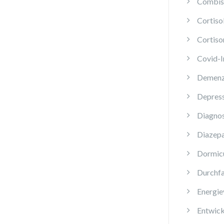
Combis 
Cortis
Cortiso
Covid-
Demen
Depres
Diagnos
Diazep
Dormi
Durchfa
Energie
Entwick