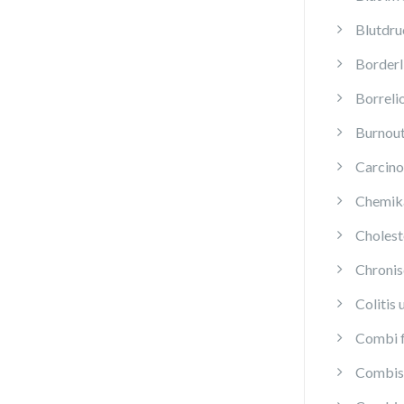
Blutdru
Borderl
Borreli
Burnou
Carcino
Chemika
Cholest
Chroni
Colitis 
Combi f
Combis 