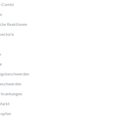
l-Combi
en
sche Reaktionen
pectoris
n
e
gsbeschwerden
eschwerden
rkrankungen
farkt
ropfen