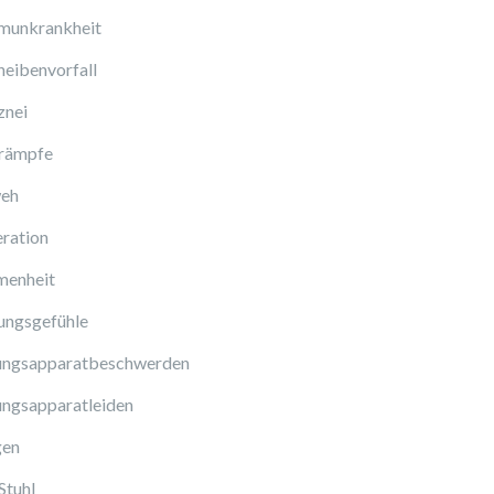
munkrankheit
eibenvorfall
znei
rämpfe
eh
ration
enheit
ungsgefühle
ngsapparatbeschwerden
ngsapparatleiden
gen
Stuhl