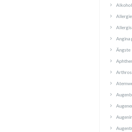
Alkoho
Allergi
Allergi
Angina 
Ängste
Aphthe
Arthros
Atemwe
Augenb
Augene
Augenin
Augent