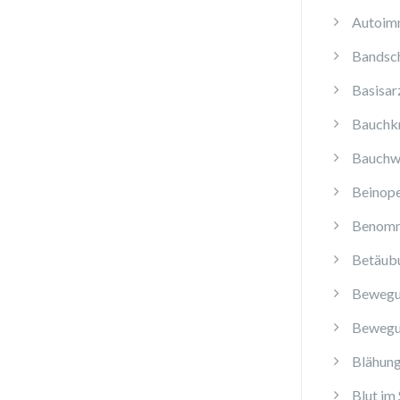
Autoim
Bandsch
Basisar
Bauchk
Bauchw
Beinope
Benomm
Betäub
Bewegu
Bewegu
Blähun
Blut im 