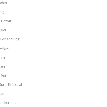
oden
ng
-Befall
piel
 Behandlung
algie
ine
sen
rieß
äure-Präparat
tein
icherheit