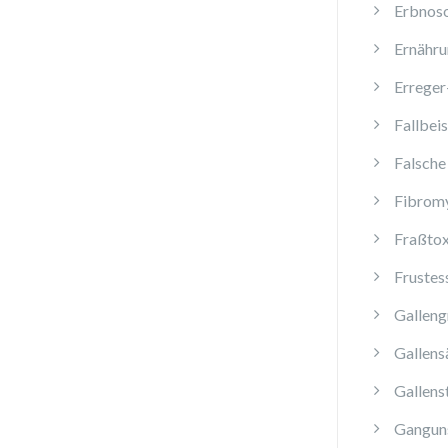
Erbnos
Ernähru
Erreger
Fallbeis
Falsche
Fibromy
Fraßtox
Frustes
Galleng
Gallens
Gallens
Ganguns