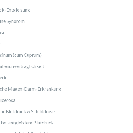
ck-Entgleisung
ine Syndrom
ose
t
sinum (cum Cuprum)
lienunverträglichkeit
erin
sche Magen-Darm-Erkrankung
ulcerosa
ür Blutdruck & Schilddrüse
bei entgleistem Blutdruck