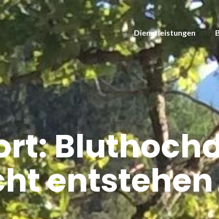
Dienstleistungen
rt:
Bluthochd
cht entstehen