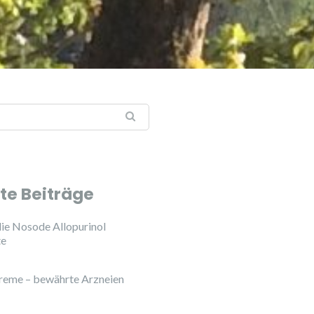
te Beiträge
ie Nosode Allopurinol
te
reme – bewährte Arzneien