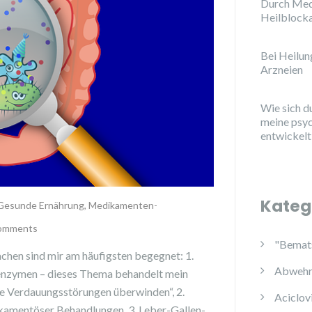
Durch Med
Heilblock
Bei Heilu
Arzneien
Wie sich d
meine psy
entwickelt
Kateg
Gesunde Ernährung
,
Medikamenten-
comments
"Bemats
hen sind mir am häufigsten begegnet: 1.
Abwehr
enzymen – dieses Thema behandelt mein
te Verdauungsstörungen überwinden“, 2.
Aciclov
kamentöser Behandlungen, 3. Leber-Gallen-