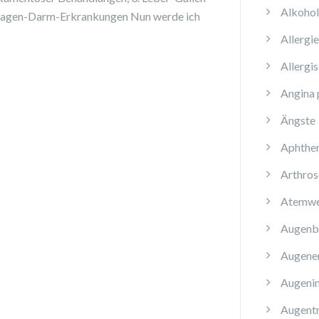
Alkoho
 Magen-Darm-Erkrankungen Nun werde ich
Allergi
Allergi
Angina 
Ängste
Aphthe
Arthros
Atemwe
Augenb
Augene
Augenin
Augent