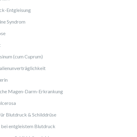
ck-Entgleisung
ine Syndrom
ose
t
sinum (cum Cuprum)
lienunverträglichkeit
erin
sche Magen-Darm-Erkrankung
ulcerosa
ür Blutdruck & Schilddrüse
bei entgleistem Blutdruck