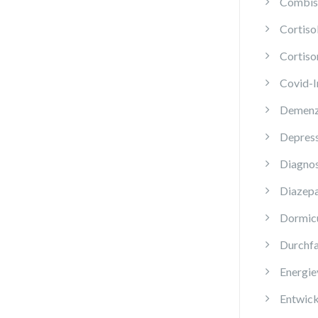
Combis 
Cortis
Cortiso
Covid-
Demen
Depres
Diagnos
Diazep
Dormi
Durchfa
Energie
Entwick