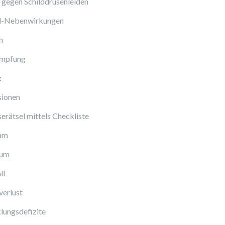
gegen Schilddrüsenleiden
ol-Nebenwirkungen
n
Impfung
z
sionen
erätsel mittels Checkliste
am
cum
ll
verlust
lungsdefizite