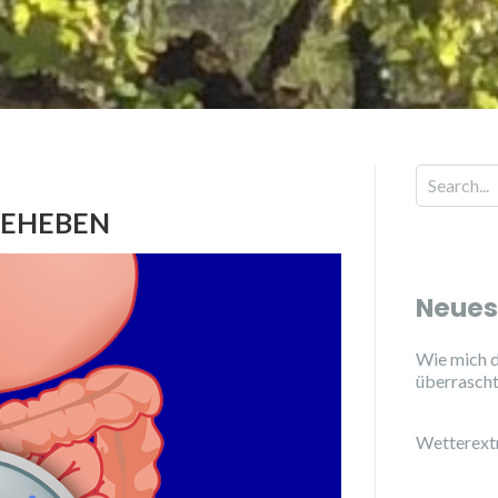
BEHEBEN
Neues
Wie mich d
überrasch
Wetterext