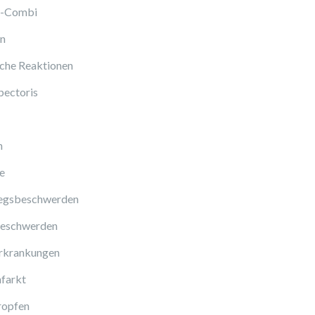
l-Combi
en
sche Reaktionen
pectoris
n
e
gsbeschwerden
eschwerden
rkrankungen
farkt
ropfen