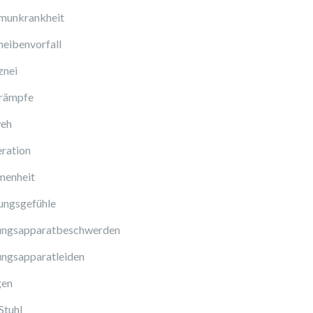
munkrankheit
eibenvorfall
znei
rämpfe
eh
ration
enheit
ungsgefühle
ngsapparatbeschwerden
ngsapparatleiden
gen
Stuhl