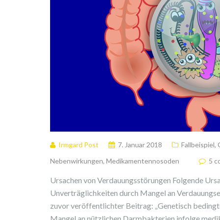
Irmgard Post
7. Januar 2018
Fallbeispiel
,
Nebenwirkungen
,
Medikamentennosoden
5 
Ursachen von Verdauungsstörungen Folgende Ursac
Unverträglichkeiten durch Mangel an Verdauungs
zuvor veröffentlichter Beitrag: „Genetisch beding
Mangel an nützlichen Darmbakterien infolge medi