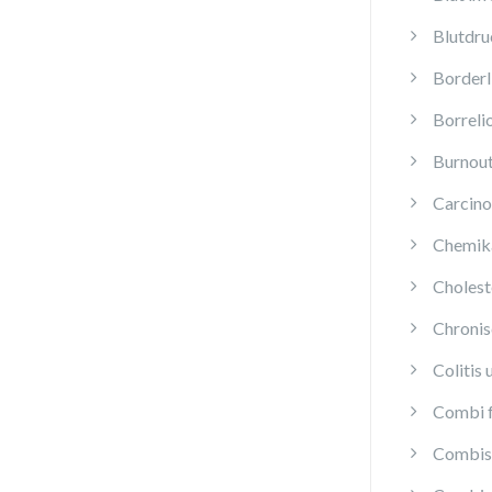
Blutdru
Borderl
Borreli
Burnou
Carcino
Chemika
Cholest
Chroni
Colitis 
Combi f
Combis 