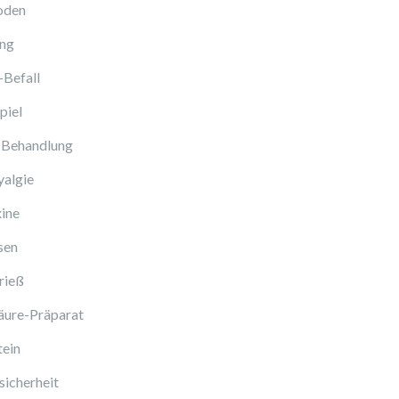
oden
ng
-Befall
piel
 Behandlung
algie
ine
sen
rieß
äure-Präparat
tein
icherheit