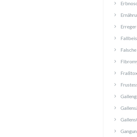
Erbnos
Ernähru
Erreger
Fallbeis
Falsche
Fibromy
Fraßtox
Frustes
Galleng
Gallens
Gallens
Ganguns