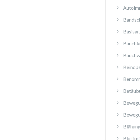
Autoim
Bandsch
Basisar
Bauchk
Bauchw
Beinope
Benomm
Betäub
Bewegu
Bewegu
Blähun
Blut im 