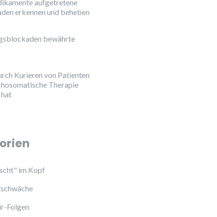
ikamente aufgetretene
aden erkennen und beheben
ngsblockaden bewährte
urch Kurieren von Patienten
chosomatische Therapie
 hat
orien
cht" im Kopf
schwäche
ir-Folgen