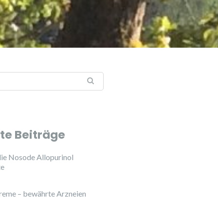
te Beiträge
ie Nosode Allopurinol
te
reme – bewährte Arzneien