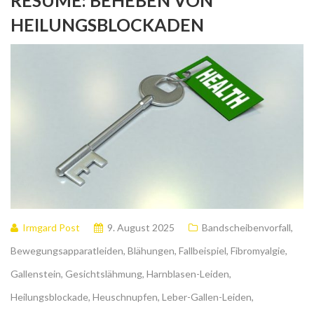
RÉSUMÉ: BEHEBEN VON
HEILUNGSBLOCKADEN
Irmgard Post
9. August 2025
Bandscheibenvorfall
,
Bewegungsapparatleiden
,
Blähungen
,
Fallbeispiel
,
Fibromyalgie
,
Gallenstein
,
Gesichtslähmung
,
Harnblasen-Leiden
,
Heilungsblockade
,
Heuschnupfen
,
Leber-Gallen-Leiden
,