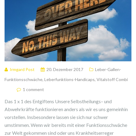
Irmgard Post
20. Dezember 2017
Leber-Gallen-
Funktionsschwäche
,
Leberfunktions-Handicaps
,
Vitalstoff Combi
1 comment
Das 1 x 1 des Entgiftens Unsere Selbstheilungs– und
Abwehrkräfte funktionieren anders als wir es uns gemeinhin
vorstellen. Insbesondere lassen sie sich nur schwer
umstimmen. Wenn wir bereits mit einer Funktionsschwäche
zur Welt gekommen sind oder uns Krankheitserreger