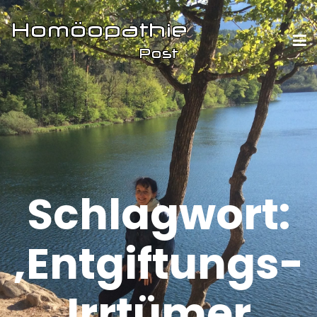
Schlagwort:
‚Entgiftungs-
Irrtümer