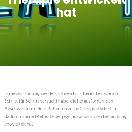
hat
In diesem Beitrag werde ich Ihnen kurz berichten, wie ich
Schritt für Schritt versucht habe, die herausfordernden
Beschwerden meiner Patienten zu kurieren, und wie sich
dadurch meine Methode der psychosomatischen Behandlung
entwickelt hat.