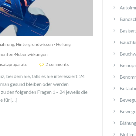
Autoim
Bandsch
Basisar
Bauchk
nährung
,
Hintergrundwissen - Heilung
,
Bauchw
menten-Nebenwirkungen
,
satzpräparate
2 comments
Beinope
, bei dem Sie, falls es Sie interessiert, 24
Benomm
n man gesund bleiben oder werden
Betäub
 zu den folgenden Fragen 1 – 24 jeweils die
Bewegu
e für […]
Bewegu
Blähun
Blut im 