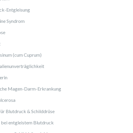
ck-Entgleisung
ine Syndrom
ose
t
sinum (cum Cuprum)
lienunverträglichkeit
erin
sche Magen-Darm-Erkrankung
ulcerosa
ür Blutdruck & Schilddrüse
bei entgleistem Blutdruck