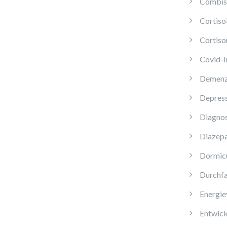
Combis 
Cortis
Cortiso
Covid-
Demen
Depres
Diagnos
Diazep
Dormi
Durchfa
Energie
Entwick