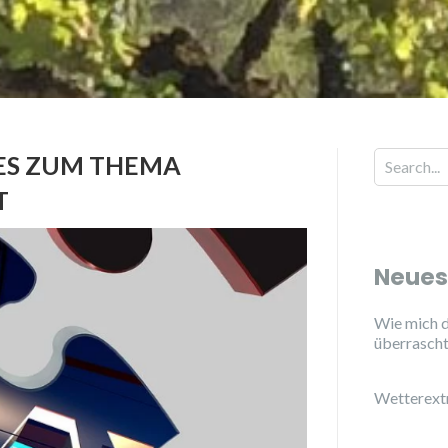
 ES ZUM THEMA
Search for
T
Neues
Wie mich d
überrasch
Wetterext