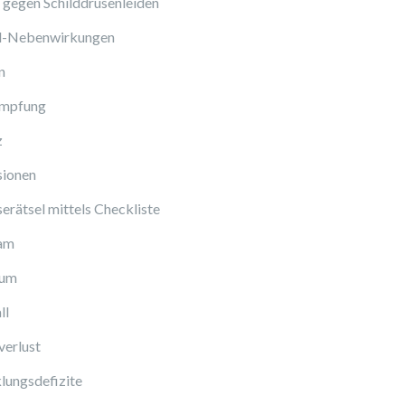
gegen Schilddrüsenleiden
ol-Nebenwirkungen
n
Impfung
z
sionen
erätsel mittels Checkliste
am
cum
ll
verlust
lungsdefizite