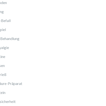
oden
ng
-Befall
piel
 Behandlung
algie
ine
sen
rieß
äure-Präparat
tein
icherheit