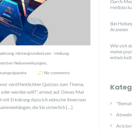
Durch Med
Heilblock
Bei Heilu
Arzneien
Wie sich d
meine psy
nährung
,
Hintergrundwissen - Heilung
,
entwickelt
menten-Nebenwirkungen
,
satzpräparate
No comments
 zuvor veröffentlichten Quizzes zum Thema,
Kateg
oder werden will?“, erneut auf. Dieses Mal
rt mit Erklärung dazu.Ich wünsche Ihnen nun
"Bemats
ammenhängen, die Sie sicherlich […]
Abwehr
Aciclov