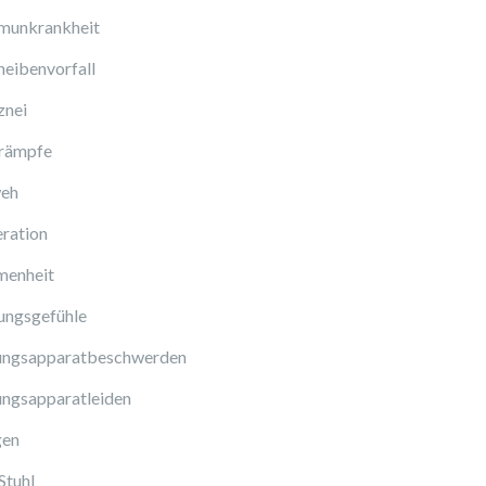
munkrankheit
eibenvorfall
znei
rämpfe
eh
ration
enheit
ungsgefühle
ngsapparatbeschwerden
ngsapparatleiden
gen
Stuhl