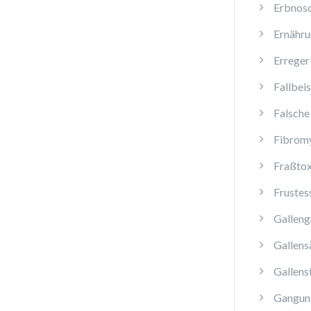
Erbnos
Ernähru
Erreger
Fallbeis
Falsche
Fibromy
Fraßtox
Frustes
Galleng
Gallens
Gallens
Ganguns