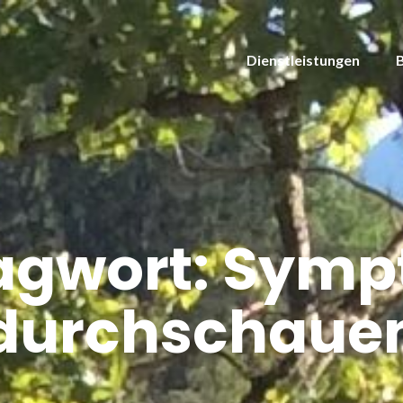
Dienstleistungen
agwort:
Symp
durchschaue