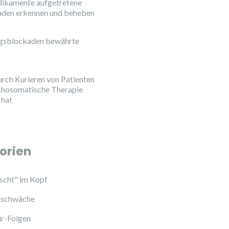
ikamente aufgetretene
aden erkennen und beheben
ngsblockaden bewährte
urch Kurieren von Patienten
chosomatische Therapie
 hat
orien
cht" im Kopf
schwäche
ir-Folgen