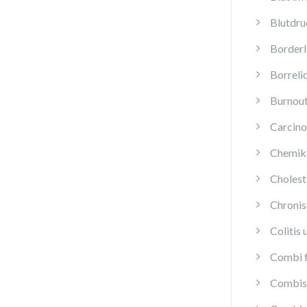
Blutdru
Borderl
Borreli
Burnou
Carcino
Chemika
Cholest
Chroni
Colitis 
Combi f
Combis 