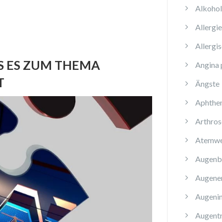
Alkoho
Allergi
Allergi
S ES ZUM THEMA
Angina 
T
Ängste
Aphthe
Arthros
Atemwe
Augenb
Augene
Augenin
Augent