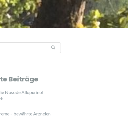
:
te Beiträge
ie Nosode Allopurinol
te
reme – bewährte Arzneien