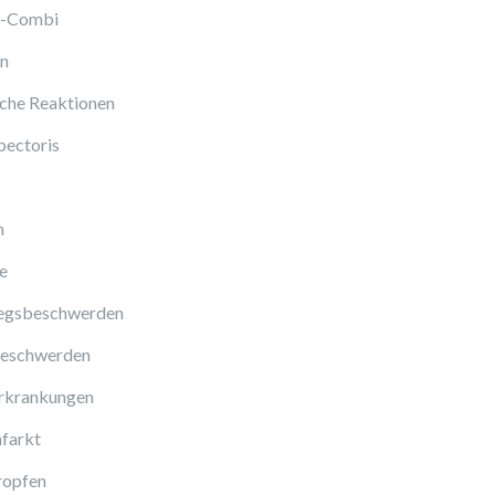
l-Combi
en
sche Reaktionen
pectoris
n
e
gsbeschwerden
eschwerden
rkrankungen
farkt
ropfen