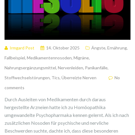
Irmgard Post
14. Oktober 2025
Ängste
,
Ernährung
,
Fallbeispiel
,
Medikamentennosoden
,
Migräne
,
Nahrungsergänzungsmittel
,
Nervenleiden
,
Panikanfälle
,
Stoffwechselstörungen
,
Tics
,
Überreizte Nerven
No
comments
Durch Ausleiten von Medikamenten durch daraus
hergestellte Arzneien hatte ich zu Homöopathika
umgewandelte Psychopharmaka kennen gelernt. Als ich nach
zusätzlichen Nosoden für psychische und nervliche
Beschwerden suchte, dachte ich, dass diese besonderen